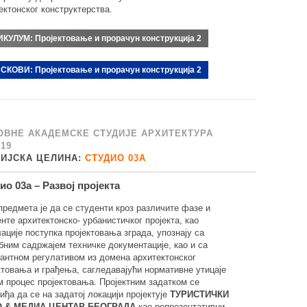
ектонског конструктерства.
ИКУЛУМ:
Пројектовање и прорачун конструкција 2
СКОВИ:
Пројектовање и прорачун конструкција 2
ОВНЕ АКАДЕМСКЕ СТУДИЈЕ АРХИТЕКТУРА
/19
ДИЈСКА ЦЕЛИНА:
СТУДИО 03А
ио 03а – Развој пројекта
редмета је да се студенти кроз различите фазе и
нте архитектонско- урбанистичког пројекта, као
ације поступка пројектовања зграда, упознају са
бним садржајем техничке документације, као и са
антном регулативом из домена архитектонског
ктовања и грађења, сагледавајући нормативне утицаје
м процес пројектовања. Пројектним задатком се
иђа да се на задатој локацији пројектује
ТУРИСТИЧКИ
 & МЕДИА ЦЕНТАР БЕОГРАДА
као репрезентативни