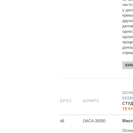
често
у дат
прева
друшт
делов
однос
одлук
проце
донош
спров
КУР
ОСН
2018
БРОЈ
_
ШИФРА
______
СТУ
ТЕХ
Инст
48
ОАСА-35050
Оспос