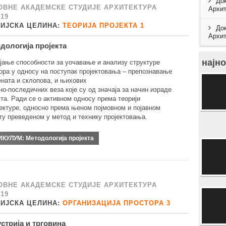
Док
ОВНЕ АКАДЕМСКЕ СТУДИЈЕ АРХИТЕКТУРА
Архит
/19
ДИЈСКА ЦЕЛИНА:
ТЕОРИЈА ПРОЈЕКТА 1
Док
Архит
дологија пројекта
најно
јање способности за уочавање и анализу структуре
ора у односу на поступак пројектовања – препознавање
ната и склопова, и њихових
но-последичних веза које су од значаја за начин израде
кта. Ради се о активном односу према теорији
ектуре, односно према њеном појмовном и појавном
ту преведеном у метод и технику пројектовања.
ИКУЛУМ:
Методологија пројекта
ОВНЕ АКАДЕМСКЕ СТУДИЈЕ АРХИТЕКТУРА
/19
ДИЈСКА ЦЕЛИНА:
ОРГАНИЗАЦИЈА ПРОСТОРА 3
стрија и трговина