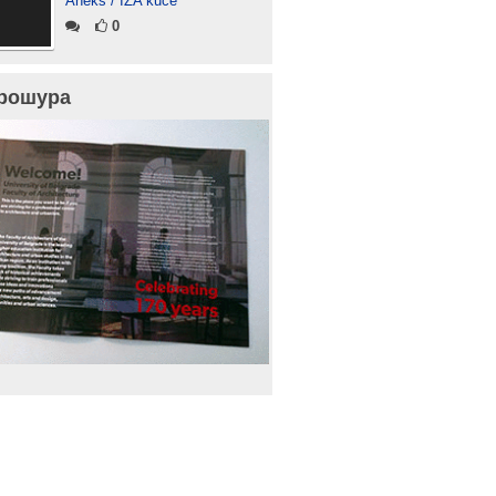
Aneks / IZA kuće“
0
рошура