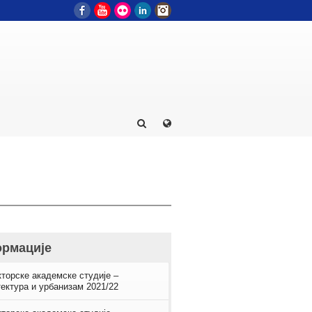
Facebook
YouTube
Flickr
LinkedIn
Instagram
рмације
торске академске студије –
ектура и урбанизам 2021/22