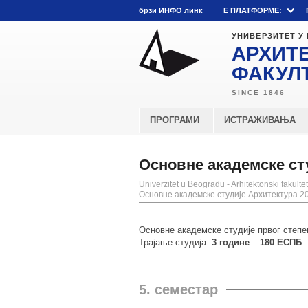
брзи ИНФО линк
E ПЛАТФОРМЕ:
УНИВЕРЗИТЕТ У
АРХИТ
ФАКУЛ
ПРОГРАМИ
ИСТРАЖИВАЊА
Основне академске сту
Univerzitet u Beogradu - Arhitektonski fakultet
Основне академске студије Архитектура 201
Основне академске студије првог степе
Трајање студија:
3 године
–
180 ЕСПБ
5. семестар