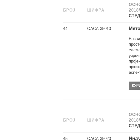
ОСН
БРОЈ
_
ШИФРА
______
2018
СТУ
Мето
44
ОАСА-35010
Разви
прост
елеме
узроч
проје
архит
аспек
КУР
ОСН
БРОЈ
_
ШИФРА
______
2018
СТУ
Инду
45
ОАСА-35020