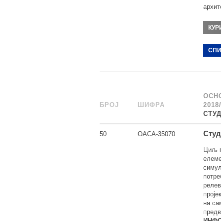
архит
КУР
СПИ
ОСН
БРОЈ
_
ШИФРА
______
2018
СТУ
Студ
50
ОАСА-35070
Циљ п
елеме
симул
потре
релев
проје
на са
предв
ИНФО