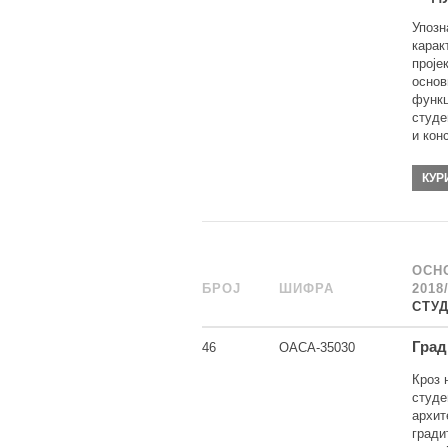
Упозн
карак
проје
основ
функц
студе
и кон
КУР
ОСН
БРОЈ
_
ШИФРА
______
2018
СТУ
Град
46
ОАСА-35030
Кроз 
студе
архит
гради