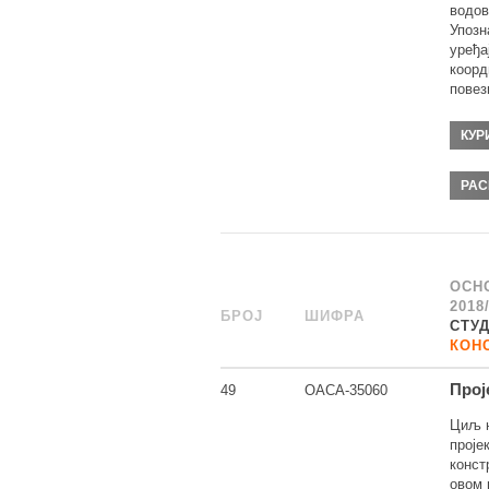
водов
Упозн
уређа
коорд
повез
КУР
РАС
ОСН
2018
БРОЈ
_
ШИФРА
______
СТУ
КОН
Прој
49
ОАСА-35060
Циљ н
проје
конст
овом 