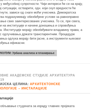
 у међусобној супротности. Чији интереси ће се на крају,
ој ситуацији, остварити, одн. који скуп вредности ће
гнути, зависи од снаге моћи учесника. Демократска
ва подразумевају обезбеђене услове за равноправно
ање свих заинтересованих учесника. То се, пре свега,
и на институције и начине доношења и спровођења
а. Институције морају обезбеђивати владавину права, а
с одлучивања држати транспарентним. Процедуре
ења одлука морају бити јасне, а инструменти њиховог
ођења ефикасни.
ИКУЛУМ:
Урбана анализа и планирање
ОВНЕ АКАДЕМСКЕ СТУДИЈЕ АРХИТЕКТУРА
/19
ДИЈСКА ЦЕЛИНА:
АРХИТЕКТОНСКЕ
НОЛОГИЈЕ – ИНСТАЛАЦИЈЕ
алације
обљавање студената за израду главних пројеката