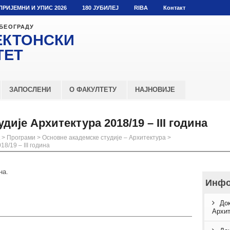
ПРИЈЕМНИ И УПИС 2026
180 ЈУБИЛЕЈ
RIBA
Контакт
 БЕОГРАДУ
ЕКТОНСКИ
ТЕТ
ЗАПОСЛЕНИ
О ФАКУЛТЕТУ
НАЈНОВИЈЕ
дије Архитектура 2018/19 – III година
>
Програми
>
Основне академске студије – Архитектура
>
8/19 – III година
на.
Инфо
Док
Архит