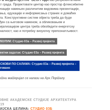
ат града. Пројектовати центар као простор флексибилне
изације намењен различитим видовима презентације,
ања, едукације и информисања страних и домаћих
та. Конструктивни систем објекта треба да буде
ђен са његовом наменом, а обликовањем и
ијализацијом центра треба обезбедити енергетску
налност, као и потребну визуелну препознатљивост.
ИКУЛУМ:
Студио 03а – Развој пројекта
ектни задатак:
Студио 03а – Развој пројекта
СКОВИ ПО САЛАМА:
Студио 03а – Развој пројекта –
иговано
ктни материјал се налази на Арх.Порталу.
ОВНЕ АКАДЕМСКЕ СТУДИЈЕ АРХИТЕКТУРА
/19
ДИЈСКА ЦЕЛИНА:
СТУДИО 03Б