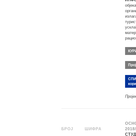
објек
орган
излаг
турис
ускла
матер
рацио
КУР
Прој
СПИ
кор
Проје
ОСН
БРОЈ
_
ШИФРА
______
2018
СТУ