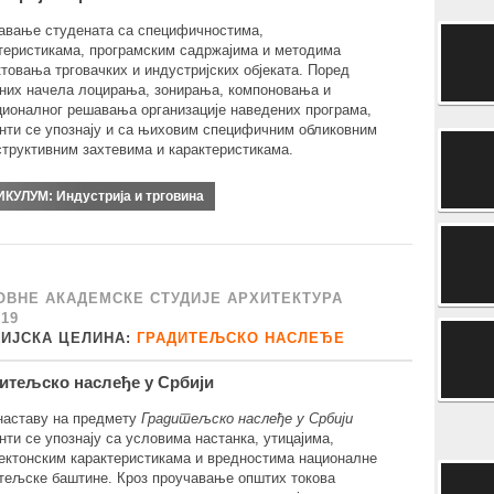
авање студената са специфичностима,
теристикама, програмским садржајима и методима
ктовања трговачких и индустријских објеката. Поред
них начела лоцирања, зонирања, компоновања и
ионалног решавања организације наведених програма,
нти се упознају и са њиховим специфичним обликовним
структивним захтевима и карактеристикама.
ИКУЛУМ:
Индустрија и трговина
ОВНЕ АКАДЕМСКЕ СТУДИЈЕ АРХИТЕКТУРА
/19
ДИЈСКА ЦЕЛИНА:
ГРАДИТЕЉСКО НАСЛЕЂЕ
итељско наслеђе у Србији
наставу на предмету
Градитељско наслеђе у Србији
нти се упознају са условима настанка, утицајима,
ектонским карактеристикама и вредностима националне
тељске баштине. Кроз проучавање општих токова