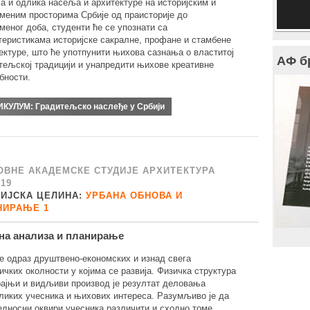
ја и одлика насеља и архитектуре на историјским и
меним просторима Србије од праисторије до
меног доба, студенти ће се упознати са
теристикама историјске сакралне, профане и стамбене
ектуре, што ће употпунити њихова сазнања о властитој
АФ б
тељској традицији и унапредити њихове креативне
бности.
ИКУЛУМ:
Градитељско наслеђе у Србији
ОВНЕ АКАДЕМСКЕ СТУДИЈЕ АРХИТЕКТУРА
/19
ДИЈСКА ЦЕЛИНА:
УРБАНА ОБНОВА И
НИРАЊЕ 1
на анализа и планирање
је одраз друштвено-економских и изнад свега
ичких околности у којима се развија. Физичка структура
рајњи и видљиви производ је резултат деловања
ликих учесника и њихових интереса. Разумљиво је да
едносни оквири учесника различити и сходно томе