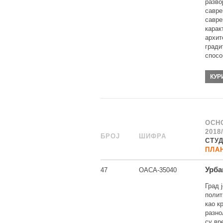
разво
савре
савре
карак
архит
гради
спосо
КУР
ОСН
2018
БРОЈ
_
ШИФРА
______
СТУ
ПЛА
Урба
47
ОАСА-35040
Град 
полит
као к
разно
су вр