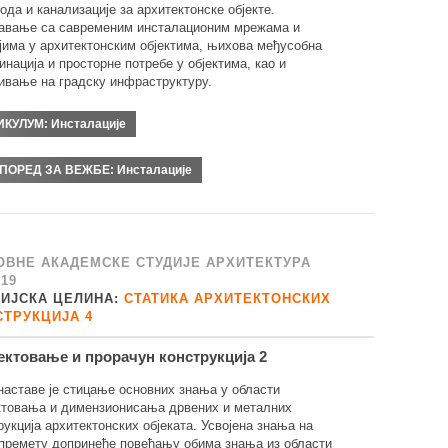
ода и канализације за архитектонске објекте.
авање са савременим инсталационим мрежама и
јима у архитектонским објектима, њихова међусобна
инација и просторне потребе у објектима, као и
ивање на градску инфраструктуру.
ИКУЛУМ:
Инсталације
ПОРЕД ЗА ВЕЖБЕ:
Инсталације
ОВНЕ АКАДЕМСКЕ СТУДИЈЕ АРХИТЕКТУРА
/19
ДИЈСКА ЦЕЛИНА:
СТАТИКА АРХИТЕКТОНСКИХ
СТРУКЦИЈА 4
ектовање и прорачун конструкција 2
аставе је стицање основних знања у области
ктовања и димензионисања дрвених и металних
рукција архитектонских објеката. Усвојена знања на
премету допринеће повећању обима знања из области