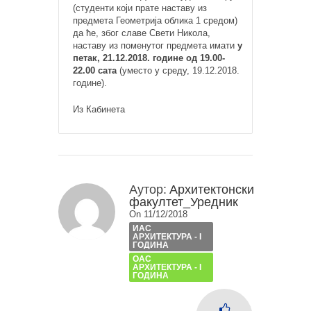
(студенти који прате наставу из
предмета Геометрија облика 1 средом)
да ће, због славе Свети Никола,
наставу из поменутог предмета имати
у
петак, 21.12.2018. године од 19.00-
22.00 сата
(уместо у среду, 19.12.2018.
године).
Из Кабинета
Аутор:
Архитектонски
факултет_Уредник
On 11/12/2018
ИАС
АРХИТЕКТУРА - I
ГОДИНА
ОАС
АРХИТЕКТУРА - I
ГОДИНА