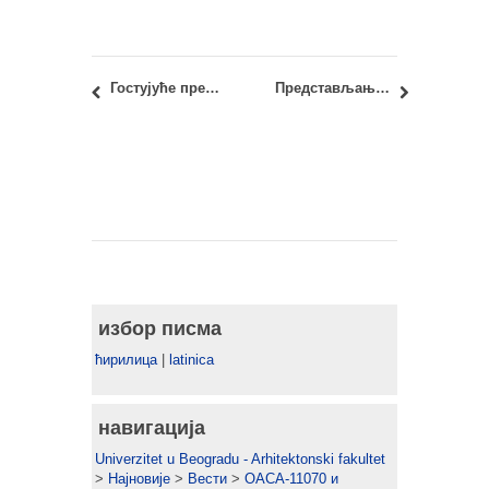
Гостујуће предавање: “Unfolding Urban Heritage Conservation As Community-Led Local Development” – др Елена Батаљини (Elenа Battaglini)
Представљање публикације: “Формати за урбани живот: породична кућа у савременом граду” – Ана Никезић
избор писма
ћирилица
|
latinica
навигација
Univerzitet u Beogradu - Arhitektonski fakultet
>
Најновије
>
Вести
>
ОАСА-11070 и