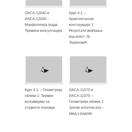
ОАСА-12040 и
Курс 4.1. –
ИАСА-12040 –
Архитектонске
Морфологија града:
конструкције 1:
Термини консултација
Резултати вежбања
код асист. Љ.
Ђукановић
Курс 6.1. – Геометрија
ОАСА-11070 и
облика 1: Термин
ИАСА-11070 –
колоквијума за
Геометрија облика 1:
студенте поновце
Јунски испитни рок –
увид у радове