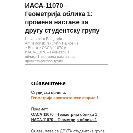
ИАСА-11070 –
Геометрија облика 1:
промена наставе за
другу студентску групу
Univerzitet u Beogradu -
Arhitektonski fakultet
>
Најновије
>
Вести
>
ОАСА-11070 и
ИАСА-11070 – Геометрија
облика 1: промена наставе за
другу студентску групу
Обавештење
Студијска целина:
Геометрија архитектонске форме 1
Предмет:
ОАСА-11070 – Геометрија облика 1
ИАСА-11070 – Геометрија облика 1
Обавештава се ДРУГА студентска група