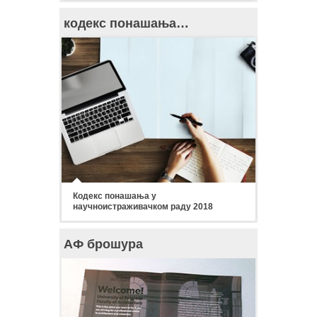
кодекс понашања…
Кодекс понашања у
научноистраживачком раду 2018
АФ брошура