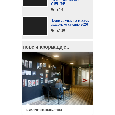
УЧЕШЋЕ
4
Позив за упис на мастер
академске студије 2026
10
нове информације…
Библиотека факултета