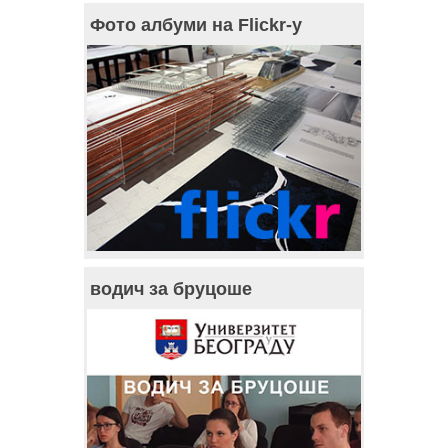
Фото албуми на Flickr-у
водич за бруцоше