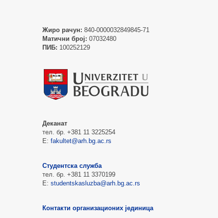
Жиро рачун:
840-0000032849845-71
Матични број:
07032480
ПИБ:
100252129
Деканат
тел. бр. +381 11 3225254
Е:
fakultet@arh.bg.ac.rs
Студентска служба
тел. бр. +381 11 3370199
Е:
studentskasluzba@arh.bg.ac.rs
Контакти организационих јединица