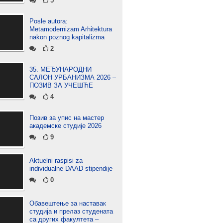
5
Posle autora:
Metamodernizam Arhitektura
nakon poznog kapitalizma
2
35. МЕЂУНАРОДНИ
САЛОН УРБАНИЗМА 2026 –
ПОЗИВ ЗА УЧЕШЋЕ
4
Позив за упис на мастер
академске студије 2026
9
Aktuelni raspisi za
individualne DAAD stipendije
0
Обавештење за наставак
студија и прелаз студената
са других факултета –