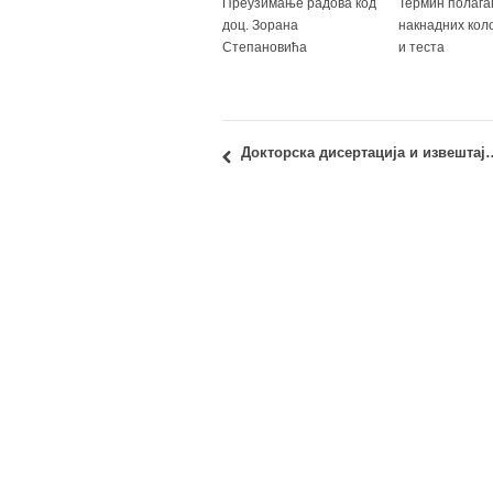
Преузимање радова код
Термин полаг
доц. Зорана
накнадних кол
Степановића
и теста
Докторска дисертација и извештај Комисије: 