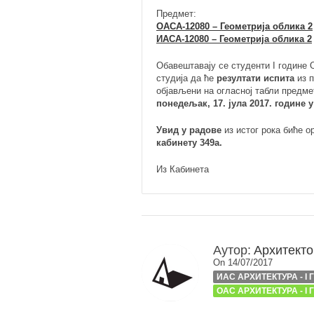
Предмет:
ОАСА-12080 – Геометрија облика 2
ИАСА-12080 – Геометрија облика 2
Обавештавају се студенти I године 
студија да ће
резултати испита
из п
објављени на огласној табли предмет
понедељак, 17. јула 2017. године
Увид у радове
из истог рока биће о
кабинету 349а.
Из Кабинета
Аутор:
Архитекто
On 14/07/2017
ИАС АРХИТЕКТУРА - I
ОАС АРХИТЕКТУРА - I