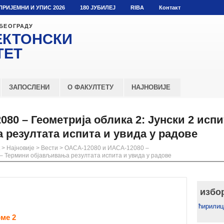
ПРИЈЕМНИ И УПИС 2026
180 ЈУБИЛЕЈ
RIBA
Контакт
 БЕОГРАДУ
ЕКТОНСКИ
ТЕТ
ЗАПОСЛЕНИ
О ФАКУЛТЕТУ
НАЈНОВИЈЕ
80 – Геометрија облика 2: Јунски 2 испи
резултата испита и увида у радове
>
Најновије
>
Вести
>
ОАСА-12080 и ИАСА-12080 –
к – Термини објављивања резултата испита и увида у радове
избо
ћирилиц
ме 2