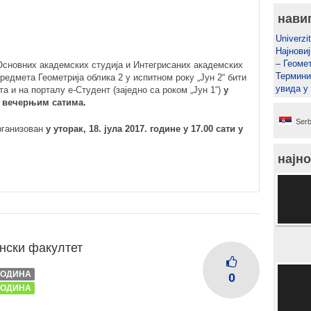
нави
Univerzit
Најновиј
– Геомет
Основних академских студија и Интегрисаних академских
Термини
редмета Геометрија облика 2 у испитном року „Јун 2“ бити
увида у
а и на порталу е-Студент (заједно са роком „Јун 1“)
у
 у вечерњим сатима.
Serb
рганизован
у уторак, 18. јула 2017. године у 17.00 сати у
најно
нски факултет
 ГОДИНА
0
 ГОДИНА