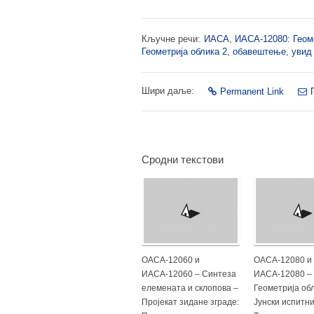
Кључне речи:
ИАСА
,
ИАСА-12080: Геоме
Геометрија облика 2
,
обавештење
,
увид
Шири даље:
Permanent Link
Сродни текстови
ОАСА-12060 и
ОАСА-12080 и
ИАСА-12060 – Синтеза
ИАСА-12080 –
елемената и склопова –
Геометрија обл
Пројекат зидане зграде:
Јунски испитни