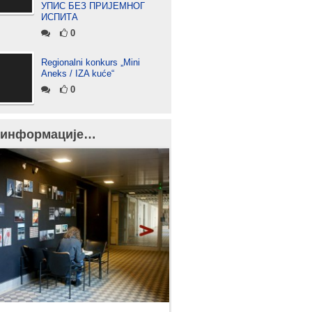
УПИС БЕЗ ПРИЈЕМНОГ
ИСПИТА
0
Regionalni konkurs „Mini
Aneks / IZA kuće“
0
 информације…