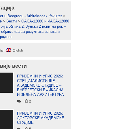
гација
et u Beogradu - Arhitektonski fakultet
>
е
>
Вести
>
ОАСА-12080 и ИАСА-12080
рија облика 2: Јунски 2 испитни рок –
 објављивања резултата испита и
 радове
ian
English
вије вести
ПРИЈЕМНИ И УПИС 2026:
СПЕЦИЈАЛИСТИЧКЕ
АКАДЕМСКЕ СТУДИЈЕ –
ЕНЕРГЕТСКИ ЕФИКАСНА
И ЗЕЛЕНА АРХИТЕКТУРА
2
ПРИЈЕМНИ И УПИС 2026:
ДОКТОРСКЕ АКАДЕМСКЕ
СТУДИЈЕ