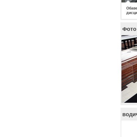
Обаве
дисци
Фото 
води