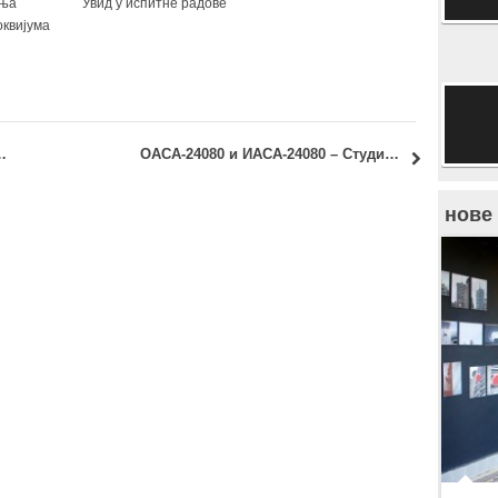
ања
Увид у испитне радове
оквијума
кандидат Бранко Бурмаз, дипл.инж.арх.
ОАСА-24080 и ИАСА-24080 – Студио 02б – Архитектонске конструкције: Увид и преузимање оцењених елабората код асист. Бојане Станковић
нове