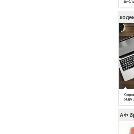
Библи
коде
Кодек
раду 
АФ б