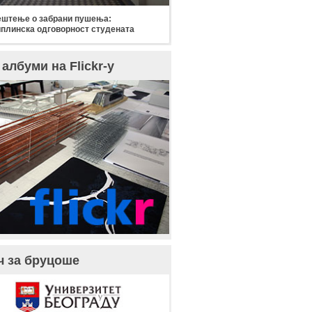
штење о забрани пушења:
плинска одговорност студената
албуми на Flickr-у
ч за бруцоше