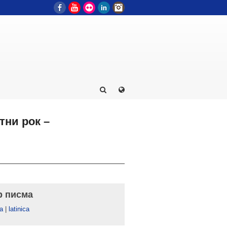
Facebook
YouTube
Flickr
LinkedIn
Instagram
тни рок –
р писма
а
|
latinica