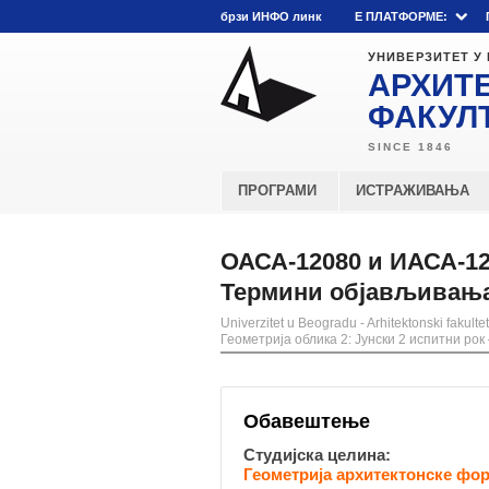
брзи ИНФО линк
E ПЛАТФОРМЕ:
УНИВЕРЗИТЕТ У
АРХИТ
ФАКУЛ
ПРОГРАМИ
ИСТРАЖИВАЊА
ОАСА-12080 и ИАСА-120
Термини објављивања 
Univerzitet u Beogradu - Arhitektonski fakultet
Геометрија облика 2: Јунски 2 испитни ро
Обавештење
Студијска целина:
Геометрија архитектонске фор