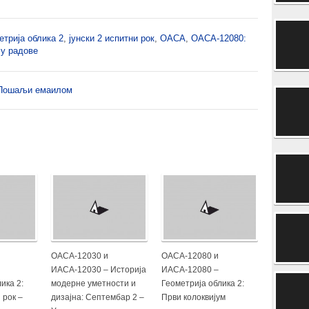
трија облика 2
,
јунски 2 испитни рок
,
ОАСА
,
ОАСА-12080:
 у радове
Пошаљи емаилом
ОАСА-12030 и
ОАСА-12080 и
ИАСА-12030 – Историја
ИАСА-12080 –
ика 2:
модерне уметности и
Геометрија облика 2:
 рок –
дизајна: Септембар 2 –
Први колоквијум