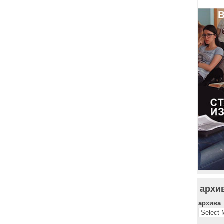
архи
архива