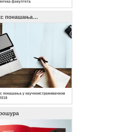
отека факултета
кс понашања…
с понашања у научноистраживачком
2018
рошура