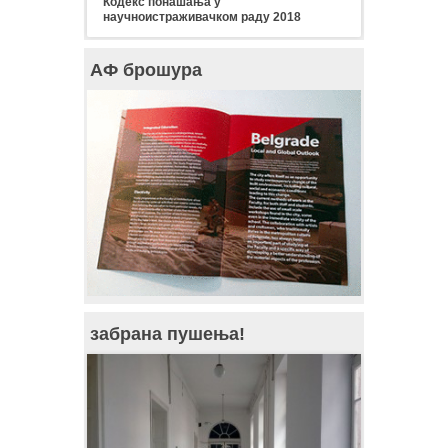
Кодекс понашања у
научноистраживачком раду 2018
АФ брошура
забрана пушења!