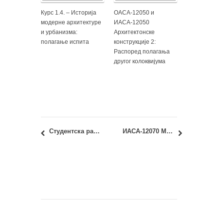
Курс 1.4. – Историја
ОАСА-12050 и
модерне архитектуре
ИАСА-12050
и урбанизма:
Архитектонске
полагање испита
конструкције 2:
Распоред полагања
другог колоквијума
Студентска радионица у сарадњи са Музејом науке и технике: IN:CONTINUUM
ИАСА-12070 Механика и отпорност материјала: Почетак наставе