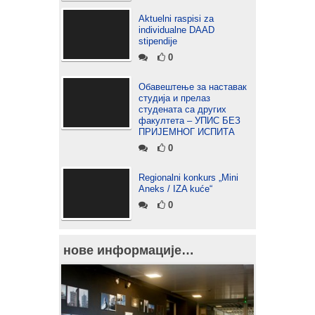
Aktuelni raspisi za
individualne DAAD
stipendije
0
Обавештење за наставак
студија и прелаз
студената са других
факултета – УПИС БЕЗ
ПРИЈЕМНОГ ИСПИТА
0
Regionalni konkurs „Mini
Aneks / IZA kuće“
0
нове информације…