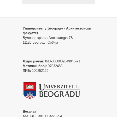
Универзитет у Београду - Архитектонски
факултет
Булевар краља Александра 73/II
11120 Београд, Србија
Жиро рачун:
840-0000032849845-71
Матични број:
07032480
ПИБ:
100252129
Деканат
тел. бр. +381 11 3225254