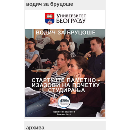
водич за бруцоше
архива