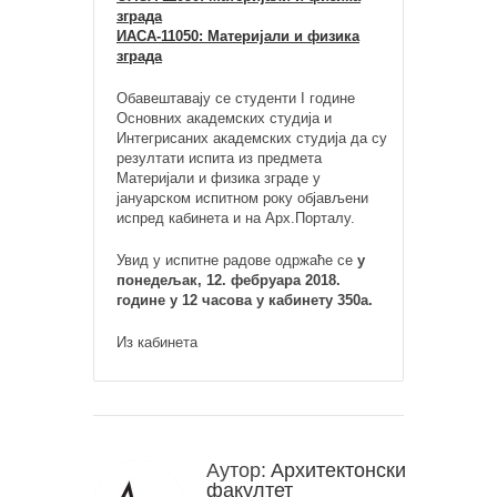
зграда
ИАСА-11050: Материјали и физика
зграда
Обавештавају се студенти I године
Основних академских студија и
Интегрисаних академских студија да су
резултати испита из предмета
Материјали и физика зграде у
јануарском испитном року објављени
испред кабинета и на Арх.Порталу.
Увид у испитне радове одржаће се
у
понедељак, 12. фебруара 2018.
године у 12 часова у кабинету 350а.
Из кабинета
Аутор:
Архитектонски
факултет