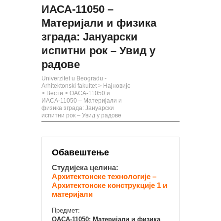
ИАСА-11050 –
Материјали и физика
зграда: Јануарски
испитни рок – Увид у
радове
Univerzitet u Beogradu -
Arhitektonski fakultet
>
Најновије
>
Вести
>
ОАСА-11050 и
ИАСА-11050 – Материјали и
физика зграда: Јануарски
испитни рок – Увид у радове
Обавештење
Студијска целина:
Архитектонске технологије –
Архитектонске конструкције 1 и
материјали
Предмет:
ОАСА-11050: Материјали и физика