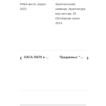
РИБА вести: април
Архитектонски
2022
семинар: Архитектура
која нестаје, 55.
Октобарски салон
2014.
ОАСА-35070 и ИАСА-35070 – Студио 03а – Развој пројекта: распоред вежбања по салама
Предавање: “Момир Коруновић (1883-1969) – неимар Врачара и Београда” – Проф. др Александар Кадијевић