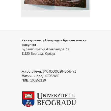
Универзитет у Београду - Архитектонски
факултет
Булевар краља Александра 73/II
11120 Београд, Србија
Жиро рачун:
840-0000032849845-71
Матични број:
07032480
ПИБ:
100252129