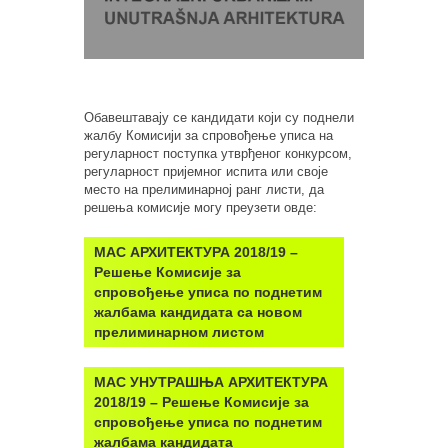
Обавештавају се кандидати који су поднели
жалбу Комисији за спровођење уписа на
регуларност поступка утврђеног конкурсом,
регуларност пријемног испита или своје
место на прелиминарној ранг листи, да
решења комисије могу преузети овде:
МАС
АРХИТЕКТУРА
2018/19 –
Решење Комисије за
спровођење уписа по поднетим
жалбама кандидата са новом
прелиминарном листом
МАС
УНУТРАШЊА АРХИТЕКТУРА
2018/19 – Решење Комисије за
спровођење уписа по поднетим
жалбама кандидата