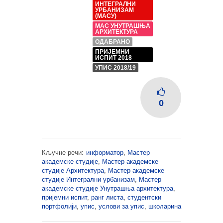
ИНТЕГРАЛНИ
УРБАНИЗАМ
(МАСУ)
МАС УНУТРАШЊА
АРХИТЕКТУРА
ОДАБРАНО
ПРИЈЕМНИ
ИСПИТ 2018
УПИС 2018/19
0
Кључне речи:
информатор
,
Мастер
академске студије
,
Мастер академске
студије Архитектура
,
Мастер академске
студије Интегрални урбанизам
,
Мастер
академске студије Унутрашња архитектура
,
пријемни испит
,
ранг листа
,
студентски
портфолији
,
упис
,
услови за упис
,
школарина