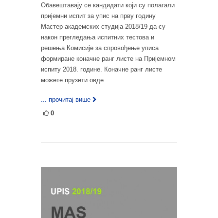
Обавештавају се кандидати који су полагали
пријемни испит за упис на прву годину
Мастер академских студија 2018/19 да су
након прегледања испитних тестова и
решења Комисије за спровођење уписа
формиране коначне ранг листе на Пријемном
испиту 2018. године. Коначне ранг листе
можете прузети овде...
... прочитај више
0