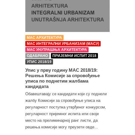
МАС АРХИТЕКТУРА
МАС ИНТЕГРАЛНИ УРБАНИЗАМ (МАСУ)
МАС УНУТРАШЊА АРХИТЕКТУРА
ОДАБРАНО
ПРИЈЕМНИ ИСПИТ 2018
УПИС 2018/19
Упис у прву годину МАС 2018/19:
Решења Комисије за спровођење
уписа по поднетим жалбама
кандидата
Обавештавају се кандидати који су поднели
жалбу Комисији за спровођење уписа на
регуларност поступка утврђеног конкурсом,
регуларност пријемног испита или своје
место на прелиминарној ранг листи, да
решења комисије могу преузети овде...