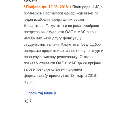
/ Пријаве до: 12.03. 2018. /
План рада ЦИД-а
организује Програмски одбор, који чине: по
један изабрани представник сваког
Департмана Факултета и по један изабрани
представник студената ОАС и МАС а који
немају већ неку другу функцију у
студентским телима Факултета. Овај Одбор
предлаже пројекте и активности и учествује и
организује њихову реализацију. Стога се
позивају студенти ОАС и МАС да се пријаве
за ове позиције слањем пријавног
формулара (у прилогу) до 12. марта 2018.
године.
... прочитај више
7