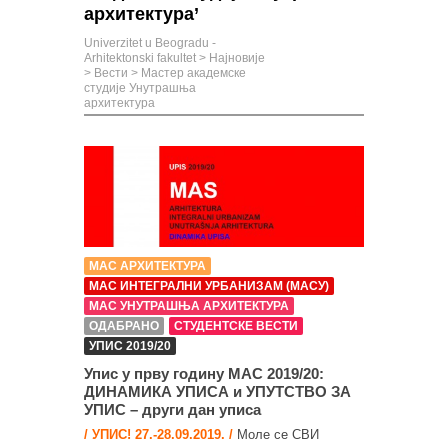
архитектура’
Univerzitet u Beogradu -
Arhitektonski fakultet
>
Најновије
>
Вести
>
Мастер академске
студије Унутрашња
архитектура
МАС АРХИТЕКТУРА
МАС ИНТЕГРАЛНИ УРБАНИЗАМ (МАСУ)
МАС УНУТРАШЊА АРХИТЕКТУРА
ОДАБРАНО
СТУДЕНТСКЕ ВЕСТИ
УПИС 2019/20
Упис у прву годину МАС 2019/20:
ДИНАМИКА УПИСА и УПУТСТВО ЗА
УПИС – други дан уписа
/ УПИС! 27.-28.09.2019. /
Моле се СВИ