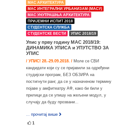
МАС АРХИТЕКТУРА
МАС ИНТЕГРАЛНИ УРБАНИЗАМ (МАСУ)
МАС УНУТРАШЊА АРХИТЕКТУРА
ПРИЈЕМНИ ИСПИТ 2018
СТУДЕНТСКА СЛУЖБА
СТУДЕНТСКЕ ВЕСТИ
УПИС 2018/19
Упис у прву годину МАС 2018/19:
ДИНАМИКА УПИСА и УПУТСТВО ЗА
УПИС
/ УПИС! 28.-29.09.2018. /
Моле се СВИ
кандидати који су се пријавили за одређени
студијски програм, БЕЗ ОБЗИРА на
постигнути ранг, да се у назначеном термину
појаве у амфитеатру АФ, како би били у
прилици да се упишу на жељени модул, у
случају да буду прозвани...
... прочитај више
1