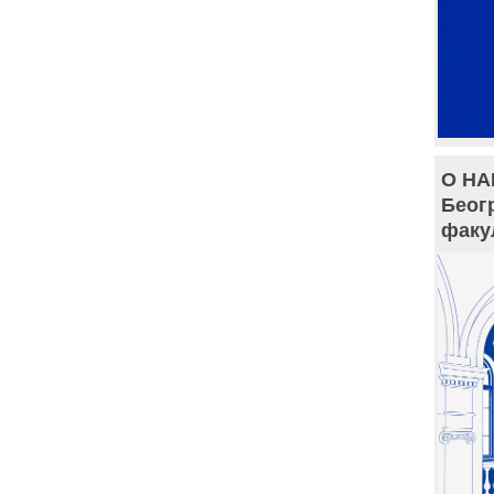
О НА
Беог
факу