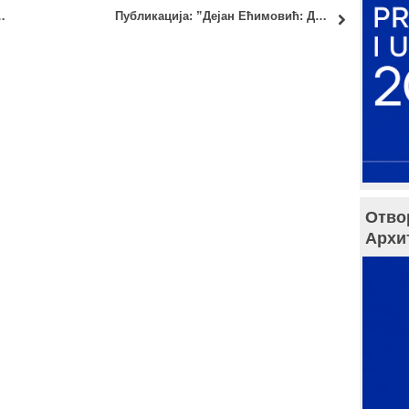
 кандидат Младен Пешић, маст.инж.арх.
Публикација: ”Дејан Ећимовић: Документа” – Владимир Стевановић
Отво
Архи