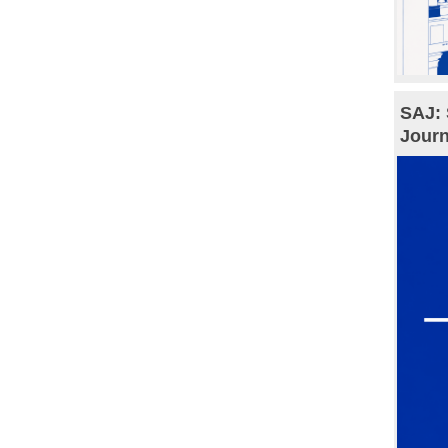
SAJ: 
Journ