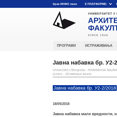
брзи ИНФО линк
E ПЛАТФОРМЕ:
УНИВЕРЗИТЕТ У
АРХИТ
ФАКУЛ
ПРОГРАМИ
ИСТРАЖИВАЊА
Јавна набавка бр. У2-
Univerzitet u Beogradu - Arhitektonski fakultet
услуга – Штампање књига
Јавна набавка бр. У2-2/2018
18/05/2018
Јавна набавка мале вредности, 