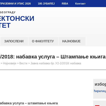
ПРИЈЕМНИ И УПИС 2026
180 ЈУБИЛЕЈ
RIBA
Контакт
 БЕОГРАДУ
ЕКТОНСКИ
ТЕТ
ЗАПОСЛЕНИ
О ФАКУЛТЕТУ
НАЈНОВИЈЕ
2/2018: набавка услуга – Штампање књига
>
Најновије
>
Вести
>
Јавна набавка бр. У2-2/2018: набавка
избо
ћирилиц
набавка услуга – штампање књига