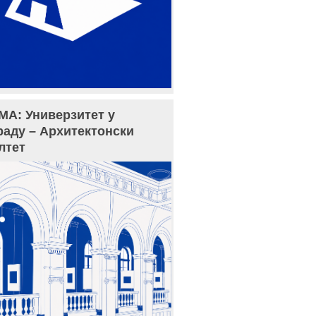
МА: Универзитет у
раду – Архитектонски
лтет