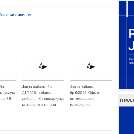
Пошаљи емаилом
бр.
Јавна набавка бр.
Јавна набавка
ка услуга
Д1/2016: набавка
бр.6/2014: Офсет
на и 3Д
добара – Канцеларијски
штампа разног
ПРИЈ
е
материјал и тонери
материјала