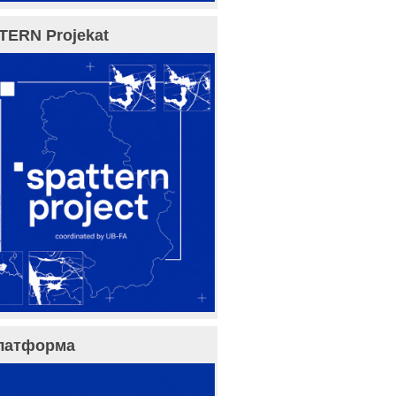
TERN Projekat
латформа