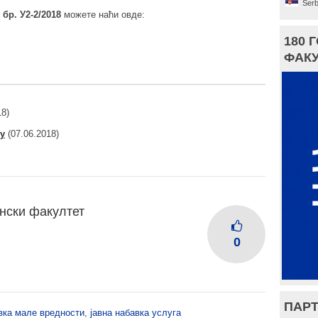
Serb
м
бр. У2-2/2018
можете наћи овде:
180 
ФАКУ
18)
у
(07.06.2018)
нски факултет
0
ПАРТ
авка мале вредности
,
јавна набавка услуга