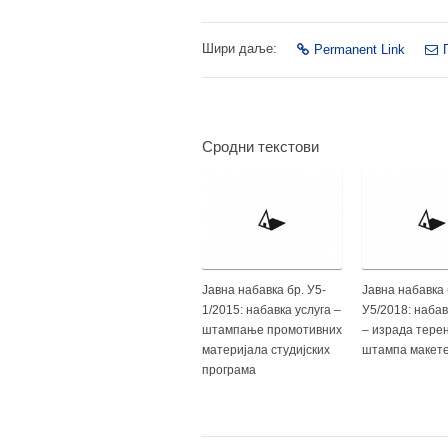
Шири даље:
Permanent Link
Сродни текстови
Јавна набавка бр. У5-
Јавна набавка 
1/2015: набавка услуга –
У5/2018: набав
штампање промотивних
– израда тере
материјала студијских
штампа макет
програма