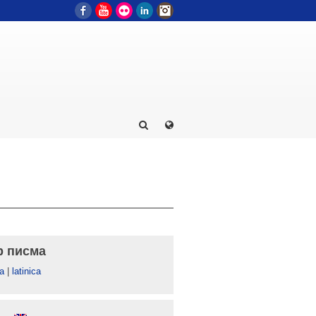
Facebook
YouTube
Flickr
LinkedIn
Instagram
р писма
а
|
latinica