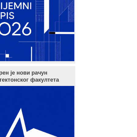
рен је нови рачун
тектонског факултета