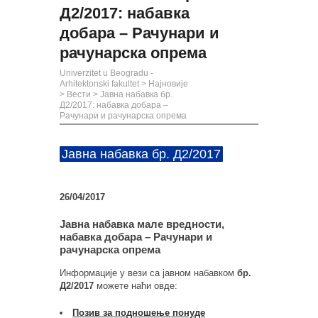
Д2/2017: набавка
добара – Рачунари и
рачунарска опрема
Univerzitet u Beogradu -
Arhitektonski fakultet
>
Најновије
>
Вести
>
Јавна набавка бр.
Д2/2017: набавка добара –
Рачунари и рачунарска опрема
Јавна набавка бр. Д2/2017
26/04/2017
Јавна набавка мале вредности,
набавка добара – Рачунари и
рачунарска опрема
Информације у вези са јавном набавком
бр.
Д2/2017
можете наћи овде:
Позив за подношење понуде