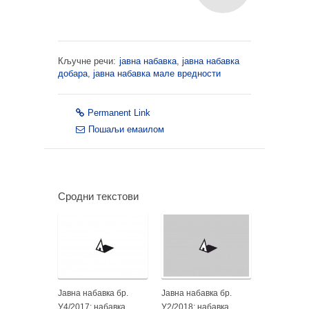
Кључне речи:
јавна набавка
,
јавна набавка
добара
,
јавна набавка мале вредности
Permanent Link
Пошаљи емаилом
Сродни текстови
Јавна набавка бр.
Јавна набавка бр.
У4/2017: набавка
У2/2018: набавка