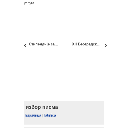
услуга
Стипендије за истраживачке боравке за предаваче и научнике на високошколским установама у Немачкој 2017/18
XII Београдска интернационална недеља архитектуре (БИНА) – ДВОРИШТА ИДЕЈА
избор писма
ћирилица
|
latinica