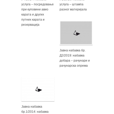
услуга – посредовање
услуга – штампа
при куповини авио
разног материјала
карата и других
путних карата и
резервација
Јавна набавка бр.
Д2/2019: набавка
добара – рачунари и
рачунарска опрема
Јавна набавка
бр.1/2014: набавка