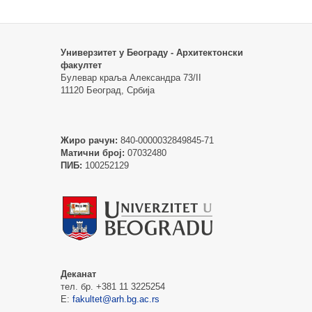
Универзитет у Београду - Архитектонски
факултет
Булевар краља Александра 73/II
11120 Београд, Србија
Жиро рачун:
840-0000032849845-71
Матични број:
07032480
ПИБ:
100252129
Деканат
тел. бр. +381 11 3225254
Е:
fakultet@arh.bg.ac.rs