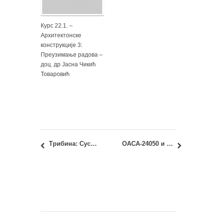
Курс 22.1. –
Архитектонске
конструкције 3:
Преузимање радова –
доц. др Јасна Чикић
Товаровић
Трибина: Сусрет са финским архитектима – Parviainen Arkkitehdit Oy Ltd
ОАСА-24050 и ИАСА-24050 – Архитектонске конструкције 4: полагање 1. колоквијума