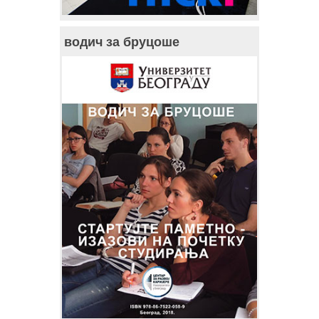
водич за бруцоше