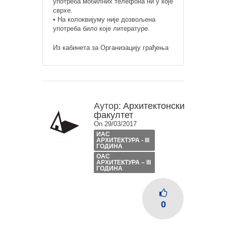
употреба мобилних телефона ни у које
сврхе.
• На колоквијуму није дозвољена
употреба било које литературе.
Из кабинета за Организацију грађења
Аутор:
Архитектонски
факултет
On 29/03/2017
ИАС
АРХИТЕКТУРА - III
ГОДИНА
ОАС
АРХИТЕКТУРА – III
ГОДИНА
0