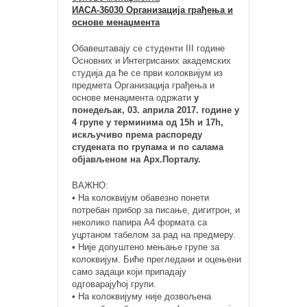
ИАСА-36030 Организација грађења и
основе менаџмента
Обавештавају се студенти III године
Основних и Интегрисаних академских
студија да ће се први колоквијум из
предмета Организација грађења и
основе менаџмента одржати
у
понедељак, 03. априла 2017. године у
4 групе у терминима од 15h и 17h,
искључиво према распореду
студената по групама и по салама
објављеном на Арх.Порталу.
ВАЖНО:
• На колоквијум обавезно понети
потребан прибор за писање, дигитрон, и
неколико папира А4 формата са
уцртаном табелом за рад на предмеру.
• Није допуштено мењање групе за
колоквијум. Биће прегледани и оцењени
само задаци који припадају
одговарајућој групи.
• На колоквијуму није дозвољена