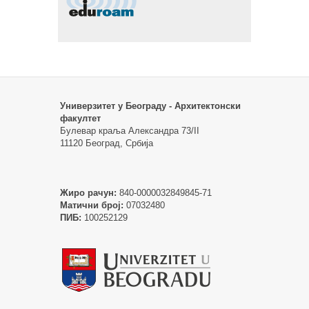
Универзитет у Београду - Архитектонски
факултет
Булевар краља Александра 73/II
11120 Београд, Србија
Жиро рачун:
840-0000032849845-71
Матични број:
07032480
ПИБ:
100252129