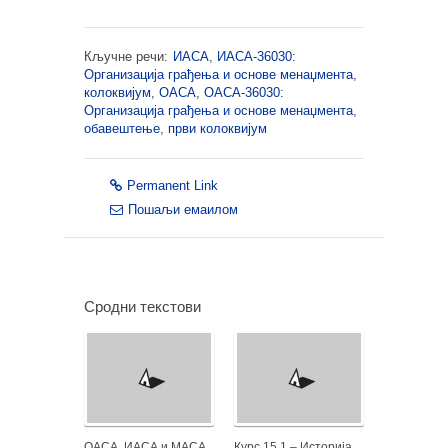
Кључне речи:
ИАСА
,
ИАСА-36030:
Организација грађења и основе менаџмента
,
колоквијум
,
ОАСА
,
ОАСА-36030:
Организација грађења и основе менаџмента
,
обавештење
,
први колоквијум
Permanent Link
Пошаљи емаилом
Сродни текстови
ОАСА, ИАСА и МАСА
Курс 15.1 – Историја