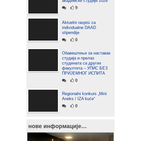
академске студије 2026
9
Aktuelni raspisi za
individualne DAAD
stipendije
0
Обавештење за наставак
студија и прелаз
студената са других
факултета – УПИС БЕЗ
ПРИЈЕМНОГ ИСПИТА
0
Regionalni konkurs „Mini
Aneks / IZA kuće“
0
нове информације…