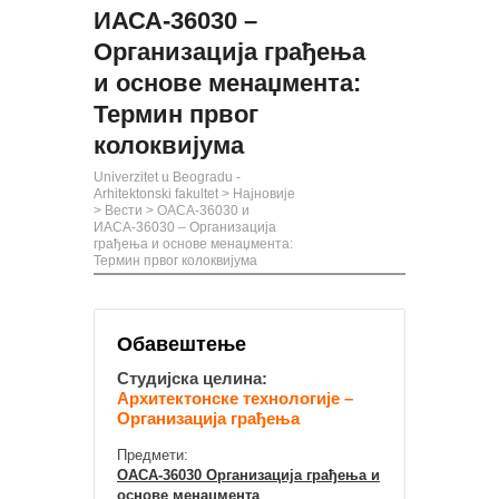
ИАСА-36030 –
Организација грађења
и основе менаџмента:
Термин првог
колоквијума
Univerzitet u Beogradu -
Arhitektonski fakultet
>
Најновије
>
Вести
>
ОАСА-36030 и
ИАСА-36030 – Организација
грађења и основе менаџмента:
Термин првог колоквијума
Обавештење
Студијска целина:
Архитектонске технологије –
Организација грађења
Предмети:
ОАСА-36030 Организација грађења и
основе менаџмента