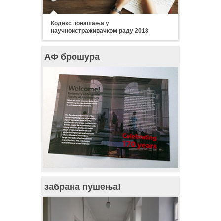
Кодекс понашања у
научноистраживачком раду 2018
АФ брошура
забрана пушења!