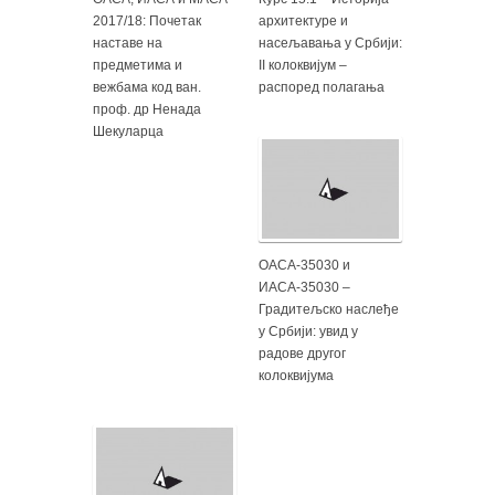
2017/18: Почетак
архитектуре и
наставе на
насељавања у Србији:
предметима и
II колоквијум –
вежбама код ван.
распоред полагања
проф. др Ненада
Шекуларца
ОАСА-35030 и
ИАСА-35030 –
Градитељско наслеђе
у Србији: увид у
радове другог
колоквијума