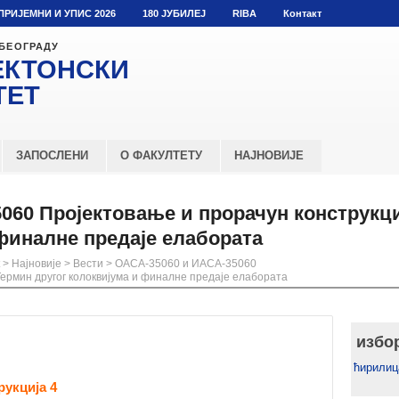
ПРИЈЕМНИ И УПИС 2026
180 ЈУБИЛЕЈ
RIBA
Контакт
 БЕОГРАДУ
ЕКТОНСКИ
ТЕТ
ЗАПОСЛЕНИ
О ФАКУЛТЕТУ
НАЈНОВИЈЕ
060 Пројектовање и прорачун конструкци
 финалне предаје елабората
>
Најновије
>
Вести
>
ОАСА-35060 и ИАСА-35060
Термин другог колоквијума и финалне предаје елабората
избо
ћирилиц
рукција 4