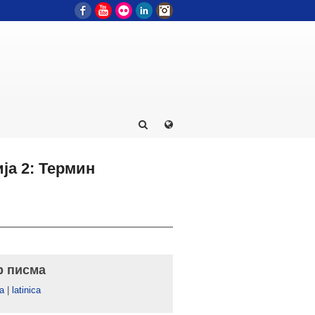
Facebook
YouTube
Flickr
LinkedIn
Instagram
ја 2: Термин
р писма
а
|
latinica