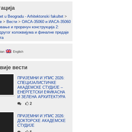
гација
et u Beogradu - Arhitektonski fakultet
>
е
>
Вести
>
ОАСА-35060 и ИАСА-35060
овање и прорачун конструкција 2:
другог колоквијума и финалне предаје
та
ian
English
вије вести
ПРИЈЕМНИ И УПИС 2026:
СПЕЦИЈАЛИСТИЧКЕ
АКАДЕМСКЕ СТУДИЈЕ –
ЕНЕРГЕТСКИ ЕФИКАСНА
И ЗЕЛЕНА АРХИТЕКТУРА
2
ПРИЈЕМНИ И УПИС 2026:
ДОКТОРСКЕ АКАДЕМСКЕ
СТУДИЈЕ