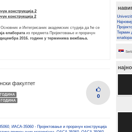
нави
чун конструкција 2
чун конструкција 2
Univerzit
Најновиј
Пројект
е Основних и Интегрисаних академских студија да ће се
Термин 
ја елабората
из предмета Пројектовање и прорачун
елабора
. децембра 2016. године у терминима вежбања.
Serb
најно
нски факултет
I ГОДИНА
0
I ГОДИНА
35060
,
ИАСА-35060 - Пројектовање и прорачун конструкција
истике примењених материјала
,
ОАСА-35060
,
ОАСА-35060 -