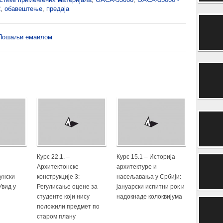
2
,
обавештење
,
предаја
Пошаљи емаилом
Курс 22.1. –
Курс 15.1 – Историја
Архитектонске
архитектуре и
унски
конструкције 3:
насељавања у Србији:
Увид у
Регулисање оцене за
јануарски испитни рок и
студенте који нису
надокнаде колоквијума
положили предмет по
старом плану