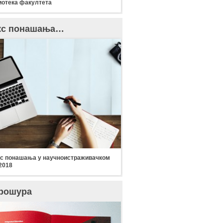
отека факултета
кс понашања…
с понашања у научноистраживачком
2018
рошура