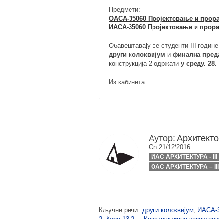
Предмети:
ОАСА-35060 Пројектовање и прора
ИАСА-35060 Пројектовање и прора
Обавештавају се студенти III годин
други колоквијум
и
финална преда
конструкција 2 одржати
у среду, 28
Из кабинета
Аутор:
Архитекто
On 21/12/2016
ИАС АРХИТЕКТУРА - II
ОАС АРХИТЕКТУРА – II
Кључне речи:
други колоквијум
,
ИАСА-
2
,
Курс 13.2. – Конструктивне карактер