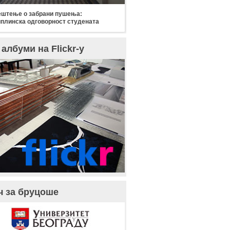
штење о забрани пушења:
плинска одговорност студената
албуми на Flickr-у
ч за бруцоше