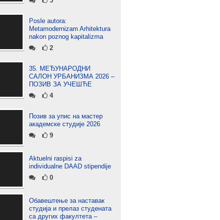
5
Posle autora:
Metamodernizam Arhitektura
nakon poznog kapitalizma
2
35. МЕЂУНАРОДНИ
САЛОН УРБАНИЗМА 2026 –
ПОЗИВ ЗА УЧЕШЋЕ
4
Позив за упис на мастер
академске студије 2026
9
Aktuelni raspisi za
individualne DAAD stipendije
0
Обавештење за наставак
студија и прелаз студената
са других факултета –