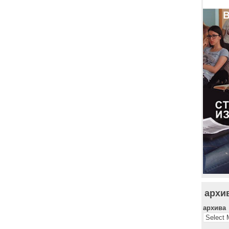
архи
архива