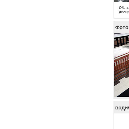
Обаве
дисци
Фото 
води