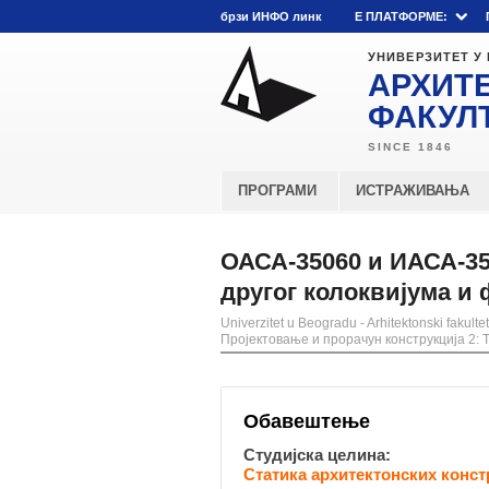
брзи ИНФО линк
E ПЛАТФОРМЕ:
УНИВЕРЗИТЕТ У
АРХИТ
ФАКУЛ
ПРОГРАМИ
ИСТРАЖИВАЊА
ОАСА-35060 и ИАСА-35
другог колоквијума и
Univerzitet u Beogradu - Arhitektonski fakultet
Пројектовање и прорачун конструкција 2: 
Обавештење
Студијска целина:
Статика архитектонских конст