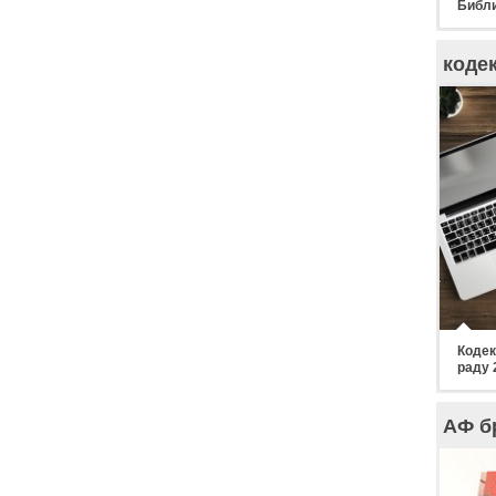
Библи
коде
Кодек
раду 
АФ б