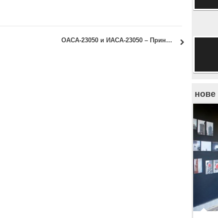
016
ОАСА-23050 и ИАСА-23050 – Принципи конструисања архитектонских објеката: Термин последњег рока за предају вежби
нове