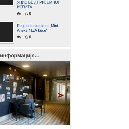
УПИС БЕЗ ПРИЈЕМНОГ
ИСПИТА
0
Regionalni konkurs „Mini
Aneks / IZA kuće“
0
 информације…