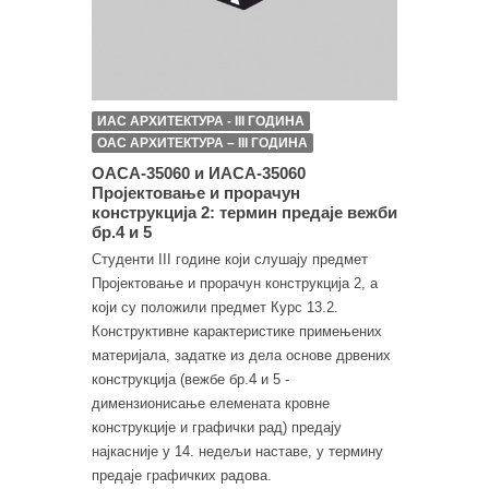
ИАС АРХИТЕКТУРА - III ГОДИНА
ОАС АРХИТЕКТУРА – III ГОДИНА
ОАСА-35060 и ИАСА-35060
Пројектовање и прорачун
конструкција 2: термин предаје вежби
бр.4 и 5
Студенти III године који слушају предмет
Пројектовање и прорачун конструкција 2, а
који су положили предмет Курс 13.2.
Конструктивне карактеристике примењених
материјала, задатке из дела основе дрвених
конструкција (вежбе бр.4 и 5 -
димензионисање елемената кровне
конструкције и графички рад) предају
најкасније у 14. недељи наставе, у термину
предаје графичких радова.