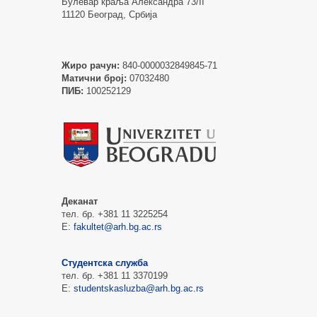
Булевар краља Александра 73/II
11120 Београд, Србија
Жиро рачун:
840-0000032849845-71
Матични број:
07032480
ПИБ:
100252129
Деканат
тел. бр. +381 11 3225254
Е:
fakultet@arh.bg.ac.rs
Студентска служба
тел. бр. +381 11 3370199
Е:
studentskasluzba@arh.bg.ac.rs