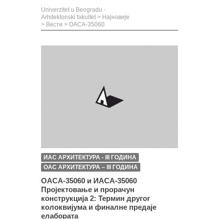
Univerzitet u Beogradu -
Arhitektonski fakultet
>
Најновије
>
Вести
>
ОАСА-35060
ИАС АРХИТЕКТУРА - III ГОДИНА
ОАС АРХИТЕКТУРА – III ГОДИНА
ОАСА-35060 и ИАСА-35060
Пројектовање и прорачун
конструкција 2: Термин другог
колоквијума и финалне предаје
елабората