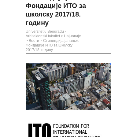
Фондације ИТО за
школску 2017/18.
годину
Univerzitet u Beogradu -
Arhitektonski fakultet
>
Најновије
>
Вести
>
Стипендија јапанске
Фондације ИТО за школску
2017/18. годину