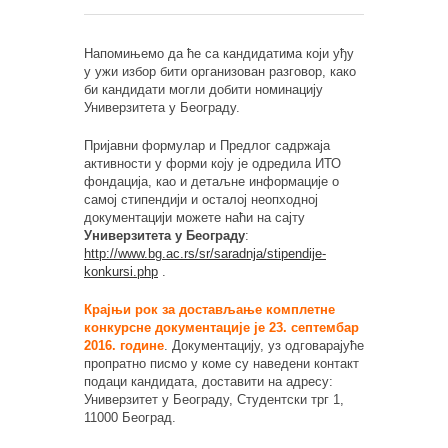
Напомињемо да ће са кандидатима који уђу
у ужи избор бити организован разговор, како
би кандидати могли добити номинацију
Универзитета у Београду.
Пријавни формулар и Предлог садржаја
активности у форми коју је одредила ИТО
фондација, као и детаљне информације о
самој стипендији и осталој неопходној
документацији можете наћи на сајту
Универзитета у Београду
:
http://www.bg.ac.rs/sr/saradnja/stipendije-
konkursi.php
.
Крајњи рок за достављање комплетне
конкурсне документације је 23. септембар
2016. године
. Документацију, уз одговарајуће
пропратно писмо у коме су наведени контакт
подаци кандидата, доставити на адресу:
Универзитет у Београду, Студентски трг 1,
11000 Београд.