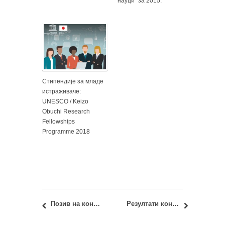
науци” за 2015.
Стипендије за младе
истраживаче:
UNESCO / Keizo
Obuchi Research
Fellowships
Programme 2018
Позив на конференцију Критичка историја визуелног преиначавања јавних простора Београда (XIX-XXI век) II
Резултати конкурса: Реконструкција и уређење ентеријера зграде Пословног центра Хемофарма у Београду