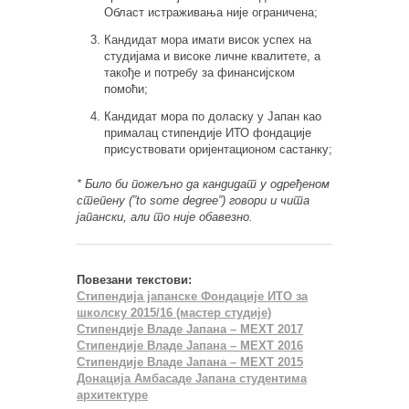
Област истраживања није ограничена;
Кандидат мора имати висок успех на
студијама и високе личне квалитете, а
такође и потребу за финансијском
помоћи;
Кандидат мора по доласку у Јапан као
прималац стипендије ИТО фондације
присуствовати оријентационом састанку;
* Било би пожељно да кандидат у одређеном
степену (”to some degree”) говори и чита
јапански, али то није обавезно.
Повезани текстови:
Стипендија јапанске Фондације ИТО за
школску 2015/16 (мастер студијe)
Стипендије Владе Јапана – MEXT 2017
Стипендије Владе Јапана – MEXT 2016
Стипендије Владе Јапана – MEXT 2015
Донација Амбасаде Јапана студентима
архитектуре