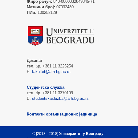
Жиро рачун:
840-0000032849845-71
Матични број:
07032480
ПИБ:
100252129
Деканат
тел. бр. +381 11 3225254
Е:
fakultet@arh.bg.ac.rs
Студентска служба
тел. бр. +381 11 3370199
Е:
studentskasluzba@arh.bg.ac.rs
Контакти организационих јединица
© [2013 - 2018]
Универзитет у Београду -