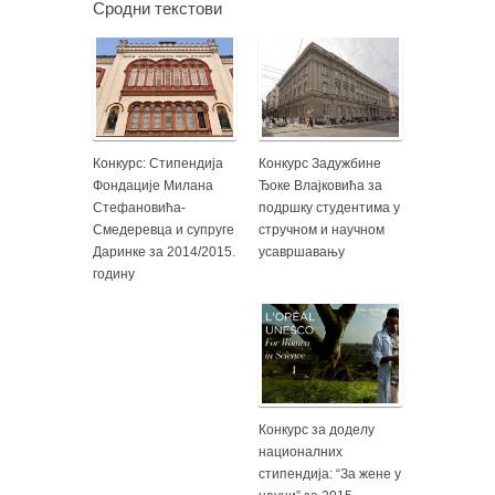
Сродни текстови
Конкурс: Стипендија
Конкурс Задужбине
Фондације Милана
Ђоке Влајковића за
Стефановића-
подршку студентима у
Смедеревца и супруге
стручном и научном
Даринке за 2014/2015.
усавршавању
годину
Конкурс за доделу
националних
стипендија: “За жене у