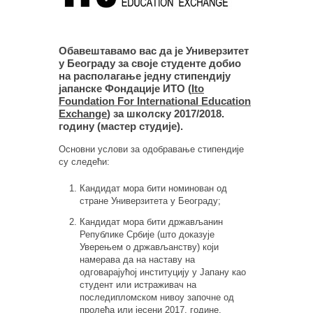
Обавештавамо вас да је Универзитет
у Београду за своје студенте добио
на располагање једну стипендију
јапанске Фондације ИТО (
Ito
Foundation For International Education
Exchange
) за школску 2017/2018.
годину (мастер студијe).
Основни услови за одобравање стипендије
су следећи:
Кандидат мора бити номинован од
стране Универзитета у Београду;
Кандидат мора бити држављанин
Републике Србије (што доказује
Уверењем о држављанству) који
намерава да на наставу на
одговарајућој институцију у Јапану као
студент или истраживач на
последипломском нивоу започне од
пролећа или јесени 2017. године.