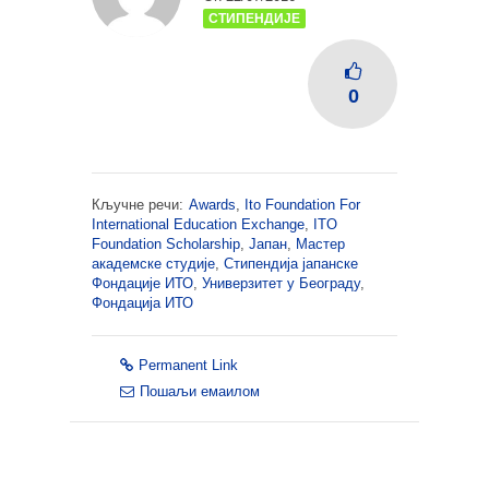
СТИПЕНДИЈЕ
0
Кључне речи:
Awards
,
Ito Foundation For
International Education Exchange
,
ITO
Foundation Scholarship
,
Јапан
,
Мастер
академске студије
,
Стипендија јапанске
Фондације ИТО
,
Универзитет у Београду
,
Фондација ИТО
Permanent Link
Пошаљи емаилом