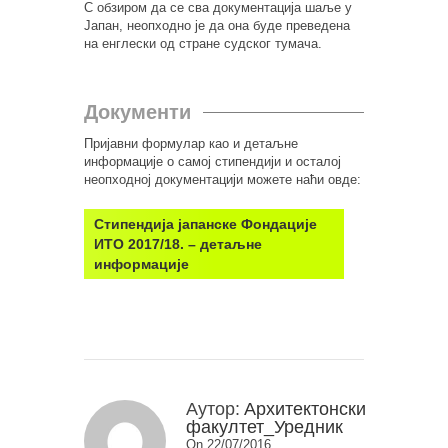
С обзиром да се сва документација шаље у
Јапан, неопходно је да она буде преведена
на енглески од стране судског тумача.
Документи
Пријавни формулар као и детаљне
информације о самој стипендији и осталој
неопходној документацији можете наћи овде:
Стипендија јапанске Фондације
ИТО 2017/18. – детаљне
информације
Аутор:
Архитектонски
факултет_Уредник
On 22/07/2016