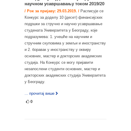
научном усавршавању током 2019/20
/ Рок за пријаву: 29.03.2019. /
Расписује се
Конкурс за доделу 10 (десет) финансијских
подршки за стручно и научно усавршавање
студената Универзитета у Београду, које
подразумева: 1. учешће на научним и
стручним скуповима у земљи и иностранству
и 2. боравак у иностранству у оквиру
основних, мастер и докторских академских
студија. На Конкурс се могу пријавити
незапослени студенти основних, мастер и
докторских академских студија Универзитета
у Београду.
... прочитај више
0