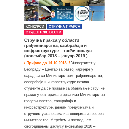
КОНКУРСИ
СТРУЧНА ПРАКСА
СТУДЕНТСКЕ ВЕСТИ
Стручна пракса у области
грађевинарства, саобраћаја и
инфраструктуре – трећи циклус
(новембар 2018 – јануар 2019.)
/ Пријаве до 14.10.2018. /
Универзитет у
Београду – Центар за развој каријере у
сарадњи са Министарством грађевинарства,
саобраћаја и инфраструктуре позива
студенте да се пријаве за обављање стручне
праксе у секторима и органима Министарства
грађевинарства, саобраћаја и
инфраструктуре, јавним предузећима и
стручним установама и агенцијама из ресора
министарства. У трећем и последњем
овогодишњем циклусу (новембар 2018 –