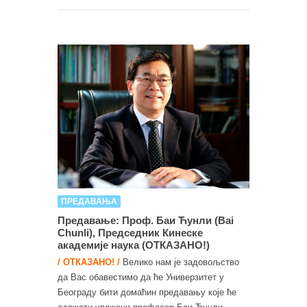
ПРЕДАВАЊА
Предавање: Проф. Баи Ћунли (Bai
Chunli), Председник Кинеске
академије наука (ОТКАЗАНО!)
/ ОТКАЗАНО! /
Велико нам је задовољство
да Вас обавестимо да ће Универзитет у
Београду бити домаћин предавању које ће