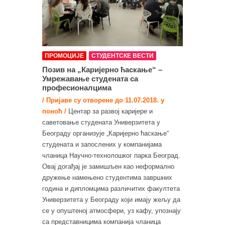
ПРОМОЦИЈЕ
СТУДЕНТСКЕ ВЕСТИ
Позив на „Каријерно ћаскање“ –
Умрежавање студената са
професионалцима
/ Пријаве су отворене до 11.07.2018. у
поноћ /
Центар за развој каријере и
саветовање студената Универзитета у
Београду организује „Каријерно ћаскање“
студената и запослених у компанијама
чланица Научно-технолошког парка Београд.
Овај догађај је замишљен као неформално
дружење намењено студентима завршних
година и дипломцима различитих факултета
Универзитета у Београду који имају жељу да
се у опуштеној атмосфери, уз кафу, упознају
са представницима компанија чланица