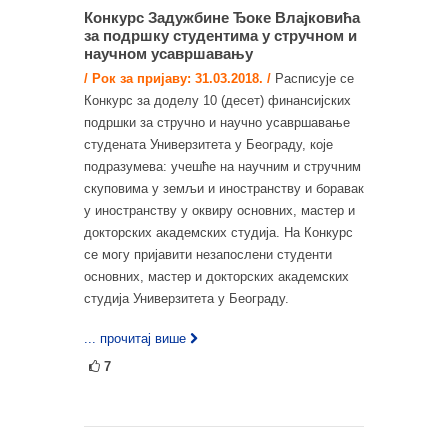
Конкурс Задужбине Ђоке Влајковића
за подршку студентима у стручном и
научном усавршавању
/ Рок за пријаву: 31.03.2018. /
Расписује се
Конкурс за доделу 10 (десет) финансијских
подршки за стручно и научно усавршавање
студената Универзитета у Београду, које
подразумева: учешће на научним и стручним
скуповима у земљи и иностранству и боравак
у иностранству у оквиру основних, мастер и
докторских академских студија. На Конкурс
се могу пријавити незапослени студенти
основних, мастер и докторских академских
студија Универзитета у Београду.
... прочитај више
7