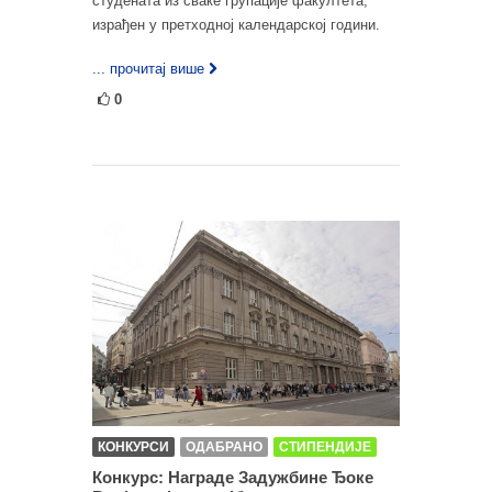
студената из сваке групације факултета,
израђен у претходној календарској години.
... прочитај више
0
КОНКУРСИ
ОДАБРАНО
СТИПЕНДИЈЕ
Конкурс: Награде Задужбине Ђоке