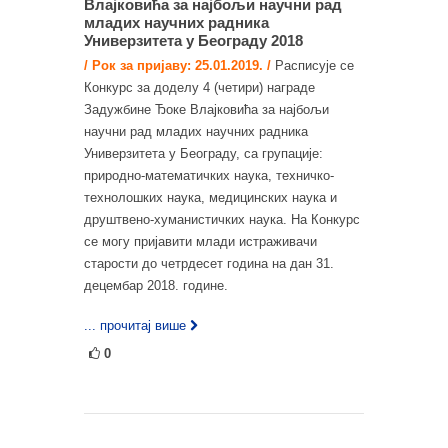
Влајковића за најбољи научни рад
младих научних радника
Универзитета у Београду 2018
/ Рок за пријаву: 25.01.2019. /
Расписује се
Конкурс за доделу 4 (четири) награде
Задужбине Ђоке Влајковића за најбољи
научни рад младих научних радника
Универзитета у Београду, са групације:
природно-математичких наука, техничко-
технолошких наука, медицинских наука и
друштвено-хуманистичких наука. На Конкурс
се могу пријавити млади истраживачи
старости до четрдесет година на дан 31.
децембар 2018. године.
... прочитај више
0