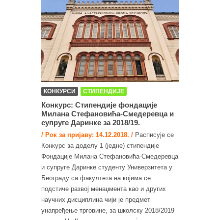
КОНКУРСИ
СТИПЕНДИЈЕ
Конкурс: Стипендије фондације
Милана Стефaновића-Смедеревца и
супруге Даринке за 2018/19.
/ Рок за пријаву: 14.12.2018. /
Расписује се
Конкурс за доделу 1 (једне) стипендије
Фондације Милана Стефановића-Смедеревца
и супруге Даринке студенту Универзитета у
Београду са факултета на којима се
подстиче развој менаџмента као и других
научних дисциплина чији је предмет
унапређење трговине, за школску 2018/2019