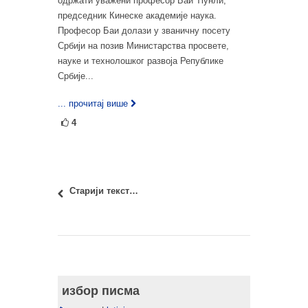
одржати уважени професор Баи Ћунли,
председник Кинеске академије наука.
Професор Баи долази у званичну посету
Србији на позив Министарства просвете,
науке и технолошког развоја Републике
Србије...
... прочитај више
4
Старији текстови
избор писма