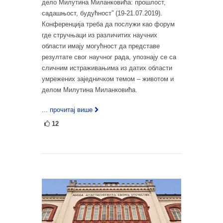
дело Милутина Миланковића: прошлост,
садашњост, будућност” (19-21.07.2019).
Конференција треба да послужи као форум
где стручњаци из различитих научних
области имају могућност да представе
резултате свог научног рада, упознају се са
сличним истраживањима из датих области
умрежених заједничком темом – животом и
делом Милутина Миланковића.
... прочитај више
12