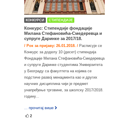
КОНКУРСИ
СТИПЕНДИЈЕ
Конкурс: Стипендије фондације
Милана Стефaновића-Смедеревца и
супруге Даринке за 2017/18.
/ Рок за пријаву: 26.01.2018. /
Расписује се
Конкурс за доделу 10 (десет) стипендија
Фондације Милана Стефaновића-Смедеревца
и супруге Даринке студентима Универзитета
у Београду са факултета на којима се
подстиче развој менаџмента као и других
научних дисциплина чији је предмет
унапређење трговине, за школску 2017/2018.
годину...
... прочитај више
2