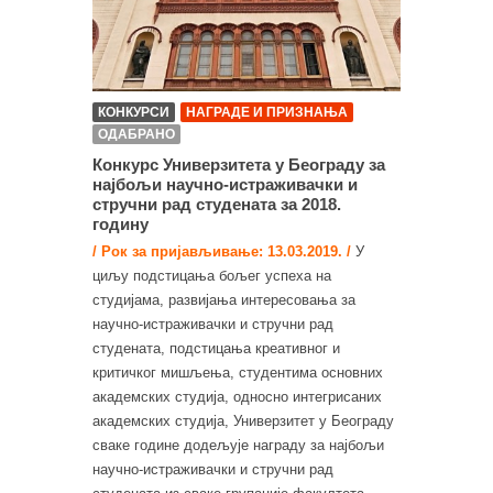
КОНКУРСИ
НАГРАДЕ И ПРИЗНАЊА
ОДАБРАНО
Конкурс Универзитета у Београду за
најбољи научно-истраживачки и
стручни рад студената за 2018.
годину
/ Рок за пријављивање: 13.03.2019. /
У
циљу подстицања бољег успеха на
студијама, развијања интересовања за
научно-истраживачки и стручни рад
студената, подстицања креативног и
критичког мишљења, студентима основних
академских студија, односно интегрисаних
академских студија, Универзитет у Београду
сваке године додељује награду за најбољи
научно-истраживачки и стручни рад