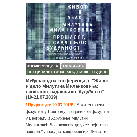
КОНФЕРЕНЦИЈА
ОДАБРАНО
СПЕЦИЈАЛИСТИЧКЕ АКАДЕМСКЕ СТУДИЈЕ
Међународна конференција: ”Живот
и дело Милутина Миланковића:
прошлост, садашњост, будућност”
(19-21.07.2019)
/ Пријаве до: 20.03.2019! /
Архитектонски
факултет у Београду, Грађевински факултет
у Београду и Удружење Милутин
Миланковић Вас позивају да учествујете на
првој међународној конференцији ”Живот и