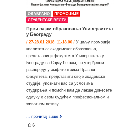
ОДАБРАНО
ПРОМОЦИЈЕ
СТУДЕНТСКЕ ВЕСТИ
Први сајам образовања Универзитета
у Београду
/ 27-28.01.2018, 11-18.00 /
У циљу промоције
квалитетног академског образовања,
представници факултета Универзитета у
Београду на Сајму ће вам, по утврђеном
распореду у амфитеатрима Правног
факултета, представити своје академске
студије, упознати вас са условима
студирања и помоћи вам да лакше донесете
одлуку о свом будућем професионалном и
животном позиву.
... прочитај више
6