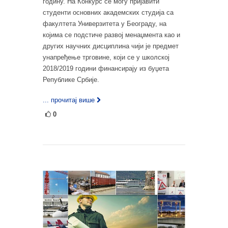
годину. На Конкурс се могу пријавити
студенти основних академских студија са
факултета Универзитета у Београду, на
којима се подстиче развој менаџмента као и
других научних дисциплина чији је предмет
унапређење трговине, који се у школској
2018/2019 години финансирају из буџета
Републике Србије.
... прочитај више
0