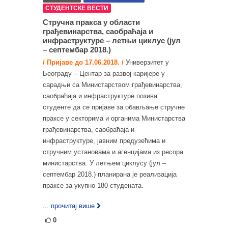
СТУДЕНТСКЕ ВЕСТИ
Стручна пракса у области
грађевинарства, саобраћаја и
инфраструктуре – летњи циклус (јул
– септембар 2018.)
/ Пријаве до 17.06.2018. /
Универзитет у
Београду – Центар за развој каријере у
сарадњи са Министарством грађевинарства,
саобраћаја и инфраструктуре позива
студенте да се пријаве за обављање стручне
праксе у секторима и органима Министарства
грађевинарства, саобраћаја и
инфраструктуре, јавним предузећима и
стручним установама и агенцијама из ресора
министарства. У летњем циклусу (јул –
септембар 2018.) планирана је реализација
праксе за укупно 180 студената.
... прочитај више
0