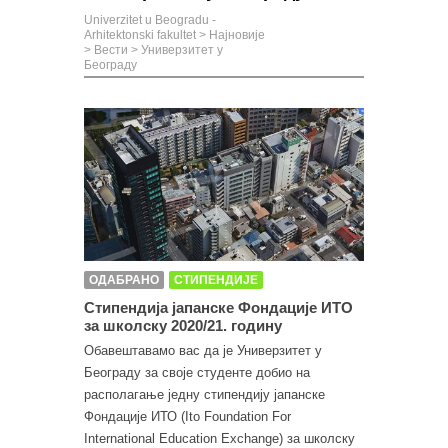
Univerzitet u Beogradu -
Arhitektonski fakultet
>
Најновије
>
Вести
>
Универзитет у
Београду
ОДАБРАНО
СТИПЕНДИЈЕ
Стипендија јапанске Фондације ИТО
за школску 2020/21. годину
Обавештавамо вас да је Универзитет у
Београду за своје студенте добио на
располагање једну стипендију јапанске
Фондације ИТО (Ito Foundation For
International Education Exchange) за школску