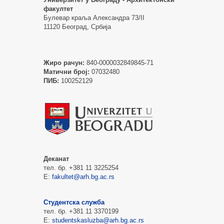
факултет
Булевар краља Александра 73/II
11120 Београд, Србија
Жиро рачун:
840-0000032849845-71
Матични број:
07032480
ПИБ:
100252129
Деканат
тел. бр. +381 11 3225254
Е:
fakultet@arh.bg.ac.rs
Студентска служба
тел. бр. +381 11 3370199
Е:
studentskasluzba@arh.bg.ac.rs