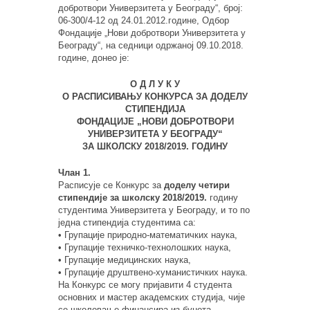
добротвори Универзитета у Београду“, број:
06-300/4-12 од 24.01.2012.године, Одбор
Фондацијe „Нови добротвори Универзитета у
Београду“, на сeдници одржаној 09.10.2018.
године, донео је:
О Д Л У К У
О РАСПИСИВАЊУ КОНКУРСА ЗА ДОДЕЛУ
СТИПЕНДИЈА
ФОНДАЦИЈЕ „НОВИ ДОБРОТВОРИ
УНИВЕРЗИТЕТА У БЕОГРАДУ“
ЗА ШКОЛСКУ 2018/2019. ГОДИНУ
Члан 1.
Расписује се Конкурс за
доделу четири
стипендије за школску 2018/2019.
годину
студентима Универзитета у Београду, и то по
једна стипендија студентима са:
• Групације природно-математичких наука,
• Групације техничко-технолошких наука,
• Групације медицинских наука,
• Групације друштвено-хуманистичких наука.
На Конкурс се могу пријавити 4 студента
основних и мастер академских студија, чије
се школовање финансира из буџета