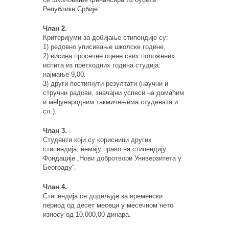
Републике Србије.
Члан 2.
Критеријуми за добијање стипендије су:
1) редовно уписивање школске године,
2) висина просечне оцене свих положених
испита из претходних година студија:
најмање 9,00.
3) други постигнути резултати (научни и
стручни радови, значајни успеси на домаћим
и међународним такмичењима студената и
сл.).
Члан 3.
Студенти који су корисници других
стипендија, немају право на стипендију
Фондације „Нови добротвори Универзитета у
Београду“.
Члан 4.
Стипендија се додељује за временски
период од десет месеци у месечном нето
износу од 10.000,00 динара.