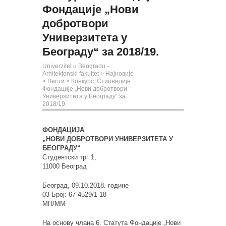
Фондације „Нови
добротвори
Универзитета у
Београду“ за 2018/19.
Univerzitet u Beogradu -
Arhitektonski fakultet
>
Најновије
>
Вести
>
Конкурс: Стипендије
Фондације „Нови добротвори
Универзитета у Београду“ за
2018/19.
ФОНДАЦИЈА
„НОВИ ДОБРОТВОРИ УНИВЕРЗИТЕТА У
БЕОГРАДУ“
Студентски трг 1,
11000 Београд
Београд, 09.10.2018. године
03 Број: 67-4529/1-18
MП/ММ
На основу члана 6. Статута Фондације „Нови