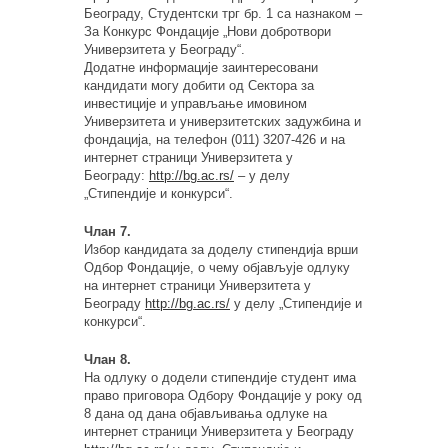
Београду, Студентски трг бр. 1 са назнаком –
За Конкурс Фондације „Нови добротвори
Универзитета у Београду“.
Додатне информације заинтересовани
кандидати могу добити од Сектора за
инвестиције и управљање имовином
Универзитета и универзитетских задужбина и
фондација, на телефон (011) 3207-426 и на
интернет страници Универзитета у
Београду:
http://bg.ac.rs/
– у делу
„Стипендије и конкурси“.
Члан 7.
Избор кандидата за доделу стипендија врши
Одбор Фондације, о чему објављује одлуку
на интернет страници Универзитета у
Београду
http://bg.ac.rs/
у делу „Стипендије и
конкурси“.
Члан 8.
На одлуку о додели стипендије студент има
право приговора Одбору Фондације у року од
8 дана од дана објављивања одлуке на
интернет страници Универзитета у Београду