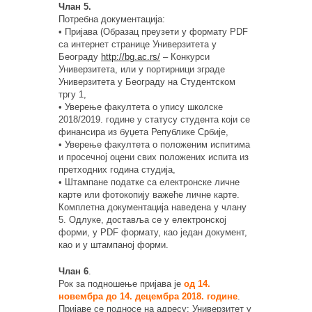
Члан 5.
Потребна документација:
• Пријава (Образац преузети у формату PDF
са интернет странице Универзитета у
Београду
http://bg.ac.rs/
– Конкурси
Универзитета, или у портирници зграде
Универзитета у Београду на Студентском
тргу 1,
• Уверење факултета о упису школске
2018/2019. године у статусу студента који се
финансира из буџета Републике Србије,
• Уверење факултета о положеним испитима
и просечној оцени свих положених испита из
претходних година студија,
• Штампане податке са електронске личне
карте или фотокопију важеће личне карте.
Комплетна документација наведена у члану
5. Одлуке, доставља се у електронској
форми, у PDF формату, као један документ,
као и у штампаној форми.
Члан 6
.
Рок за подношење пријава је
од 14.
новембрa до 14. децембра 2018. године
.
Пријаве се подносе на адресу: Универзитет у