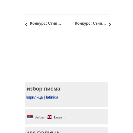
Конкурс: Стипендија Задужбине Љубице М. Здравковић за 2018/19.
Конкурс: Стипендије фондације Милана Стефaновића-Смедеревца и супруге Даринке за 2018/19.
избор писма
ћирилица
|
latinica
Serbian
English