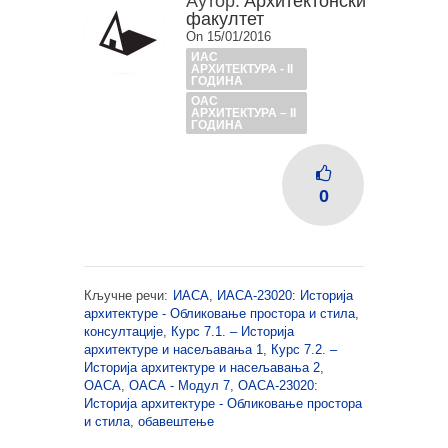
Аутор:
Архитектонски
факултет
On 15/01/2016
ИАС
АРХИТЕКТУРА - II
ГОДИНА
ОАС
АРХИТЕКТУРА – II
ГОДИНА
0
Кључне речи:
ИАСА
,
ИАСА-23020: Историја
архитектуре - Обликовање простора и стила
,
консултације
,
Курс 7.1. – Историја
архитектуре и насељавања 1
,
Курс 7.2. –
Историја архитектуре и насељавања 2
,
ОАСА
,
ОАСА - Модул 7
,
ОАСА-23020:
Историја архитектуре - Обликовање простора
и стила
,
обавештење