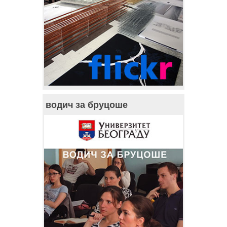
водич за бруцоше