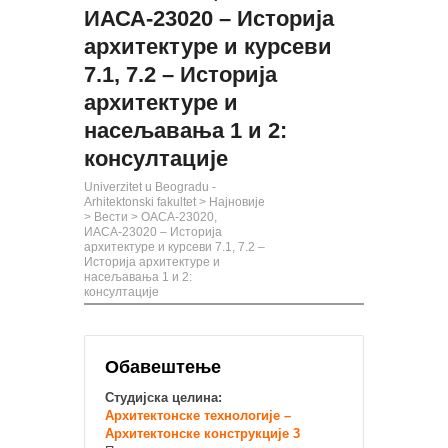
ИАСА-23020 – Историја
архитектуре и курсеви
7.1, 7.2 – Историја
архитектуре и
насељавања 1 и 2:
консултације
Univerzitet u Beogradu -
Arhitektonski fakultet
>
Најновије
>
Вести
>
ОАСА-23020,
ИАСА-23020 – Историја
архитектуре и курсеви 7.1, 7.2 –
Историја архитектуре и
насељавања 1 и 2:
консултације
Обавештење
Студијска целина:
Архитектонске технологије –
Архитектонске конструкције 3