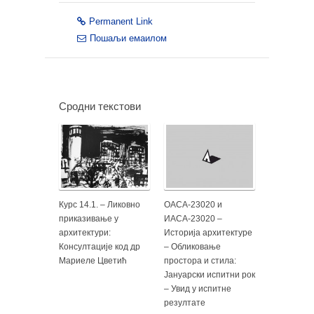
Permanent Link
Пошаљи емаилом
Сродни текстови
Курс 14.1. – Ликовно
ОАСА-23020 и
приказивање у
ИАСА-23020 –
архитектури:
Историја архитектуре
Консултације код др
– Обликовање
Мариеле Цветић
простора и стила:
Јануарски испитни рок
– Увид у испитне
резултате