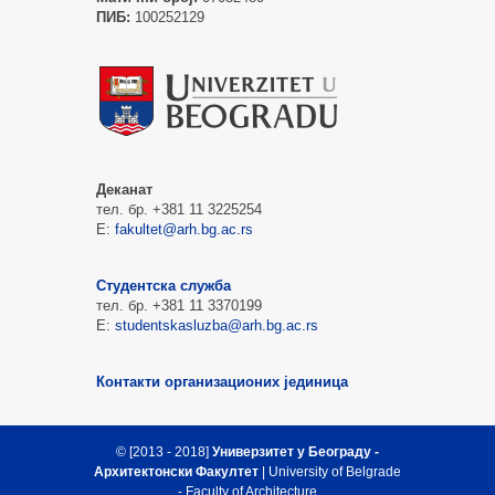
ПИБ:
100252129
Деканат
тел. бр. +381 11 3225254
Е:
fakultet@arh.bg.ac.rs
Студентска служба
тел. бр. +381 11 3370199
Е:
studentskasluzba@arh.bg.ac.rs
Контакти организационих јединица
© [2013 - 2018]
Универзитет у Београду -
Архитектонски Факултет
| University of Belgrade
- Faculty of Architecture