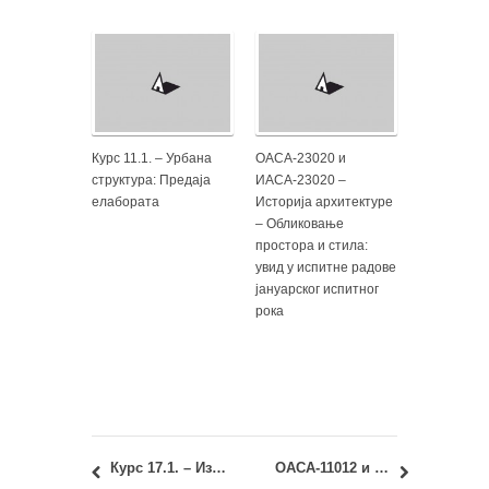
Курс 11.1. – Урбана
ОАСА-23020 и
структура: Предаја
ИАСА-23020 –
елабората
Историја архитектуре
– Обликовање
простора и стила:
увид у испитне радове
јануарског испитног
рока
Курс 17.1. – Изборни предмет 1 – Архитекта мора бити писмен: консултације
ОАСА-11012 и ИАСА-11012 – Ликовни елементи: консултације