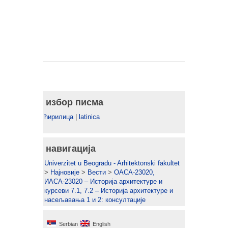
избор писма
ћирилица
|
latinica
навигација
Univerzitet u Beogradu - Arhitektonski fakultet
>
Најновије
>
Вести
>
ОАСА-23020,
ИАСА-23020 – Историја архитектуре и
курсеви 7.1, 7.2 – Историја архитектуре и
насељавања 1 и 2: консултације
Serbian
English