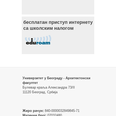
бесплатан приступ интернету
са школским налогом
Универзитет у Београду - Архитектонски
факултет
Булевар краља Александра 73/II
11120 Београд, Србија
Жиро рачун:
840-0000032849845-71
Матични број:
07032480