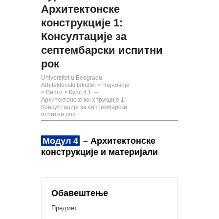
Архитектонске
конструкције 1:
Консултације за
септембарски испитни
рок
Univerzitet u Beogradu -
Arhitektonski fakultet
>
Најновије
>
Вести
>
Курс 4.1. –
Архитектонске конструкције 1:
Консултације за септембарски
испитни рок
Модул 4
– Архитектонске
конструкције и материјали
Обавештење
Предмет: