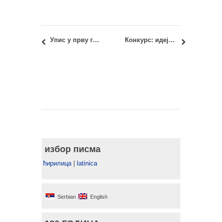
Упис у прву годину Мастер академских студија 2014/15 (ажурирано)
Конкурс: идејно решење ВИП Мобиле Дата Центра у Блоку 51, Нови Београд (ИЗМЕНА)
избор писма
ћирилица
|
latinica
Serbian
English