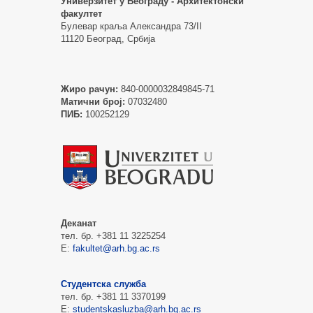
Универзитет у Београду - Архитектонски
факултет
Булевар краља Александра 73/II
11120 Београд, Србија
Жиро рачун:
840-0000032849845-71
Матични број:
07032480
ПИБ:
100252129
Деканат
тел. бр. +381 11 3225254
Е:
fakultet@arh.bg.ac.rs
Студентска служба
тел. бр. +381 11 3370199
Е:
studentskasluzba@arh.bg.ac.rs