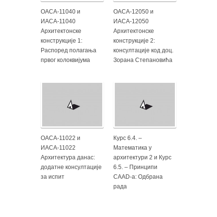
ОАСА-11040 и
ОАСА-12050 и
ИАСА-11040
ИАСА-12050
Архитектонске
Архитектонске
конструкције 1:
конструкције 2:
Распоред полагања
консултације код доц.
првог колоквијума
Зорана Степановића
ОАСА-11022 и
Курс 6.4. –
ИАСА-11022
Математика у
Архитектура данас:
архитектури 2 и Курс
додатне консултације
6.5. – Принципи
за испит
CAAD-а: Одбрана
рада