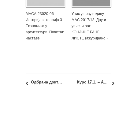
МАСА-23020-06:
Упис у прву годину
Историја и теорија 3 –
МАС 2017/18: Други
Економика у
уписни рок –
архитектури: Почетак
КОНАЧНЕ РАНГ
наставе
ЛИСТЕ (ажурирано!)
Одбрана докторске дисертације: мр Ана Никовић
Курс 17.1. – Архитектура и уметност Европе у доба неокласицизма и романтизма: Пријављивање теме и израда семинарског рада