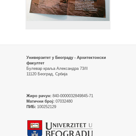
Универзитет у Београду - Архитектонски
факултет
Булевар краља Александра 73/II
11120 Београд, Србија
Жиро рачун:
840-0000032849845-71
Матични број:
07032480
ПИБ:
100252129