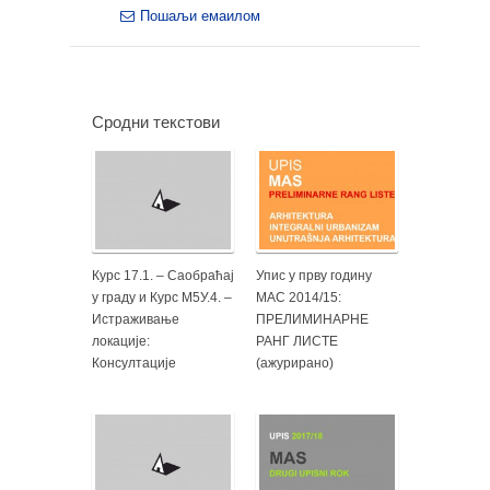
Пошаљи емаилом
Сродни текстови
Курс 17.1. – Саобраћај
Упис у прву годину
у граду и Курс М5У.4. –
МАС 2014/15:
Истраживање
ПРЕЛИМИНАРНЕ
локације:
РАНГ ЛИСТЕ
Консултације
(ажурирано)