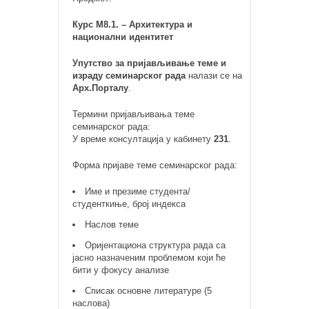
Курс М8.1. – Архитектура и
национални идентитет
Упутство за пријављивање теме и
израду семинарског рада
налази се на
Арх.Порталу
.
Термини пријављивања теме
семинарског рада:
У време консултација у кабинету
231
.
Форма пријаве теме семинарског рада:
Име и презиме студента/
студенткиње, број индекса
Наслов теме
Оријентациона структура рада са
јасно назначеним проблемом који ће
бити у фокусу анализе
Списак основне литературе (5
наслова)