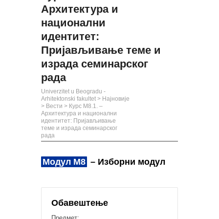
Архитектура и
национални
идентитет:
Пријављивање теме и
израда семинарског
рада
Univerzitet u Beogradu -
Arhitektonski fakultet
>
Најновије
>
Вести
>
Курс М8.1. –
Архитектура и национални
идентитет: Пријављивање
теме и израда семинарског
рада
Модул М8
– Изборни модул
Обавештење
Предмет: