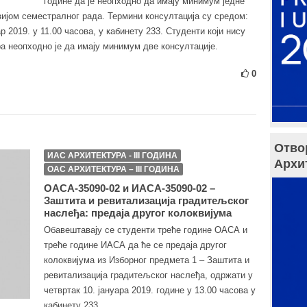
године да је неопходно да имају минимум једнe
ијом семестралног рада. Термини консултација су средом:
ар 2019. у 11.00 часова, у кабинету 233. Студенти који нису
ра неопходно је да имају минимум две консултације.
0
Отво
ИАС АРХИТЕКТУРА - III ГОДИНА
Архи
ОАС АРХИТЕКТУРА – III ГОДИНА
ОАСА-35090-02 и ИАСА-35090-02 –
Заштита и ревитализација градитељског
наслеђа: предаја другог колоквијума
Обавештавају се студенти треће године ОАСА и
треће године ИАСА да ће се предаја другог
колоквијума из Изборног предмета 1 – Заштита и
ревитализација градитељског наслеђа, одржати у
четвртак 10. јануара 2019. године у 13.00 часова у
кабинету 233.