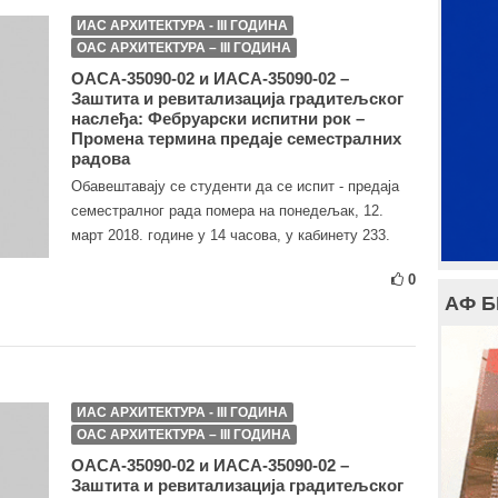
ИАС АРХИТЕКТУРА - III ГОДИНА
ОАС АРХИТЕКТУРА – III ГОДИНА
ОАСА-35090-02 и ИАСА-35090-02 –
Заштита и ревитализација градитељског
наслеђа: Фебруарски испитни рок –
Промена термина предаје семестралних
радова
Обавештавају се студенти да се испит - предаја
семестралног рада помера на понедељак, 12.
март 2018. године у 14 часова, у кабинету 233.
0
АФ 
ИАС АРХИТЕКТУРА - III ГОДИНА
ОАС АРХИТЕКТУРА – III ГОДИНА
ОАСА-35090-02 и ИАСА-35090-02 –
Заштита и ревитализација градитељског