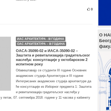
0
О НА
ИАС АРХИТЕКТУРА - III ГОДИНА
Беог
ОАС АРХИТЕКТУРА – III ГОДИНА
факу
ОАСА-35090-02 и ИАСА-35090-02 –
Заштита и ревитализација градитељског
наслеђа: консултације у октобарском 2
испитном року
Обавештавају се студенти III године Основних
академских студија Aрхитектурa и III године
Интегрисаних академских студија архитектуре да
ће консултације из Изборног предмета 1: Заштита
и ревитализација градитељског наслеђа у
у петак, 07. септембра 2018. године у 11 часова у кабинету