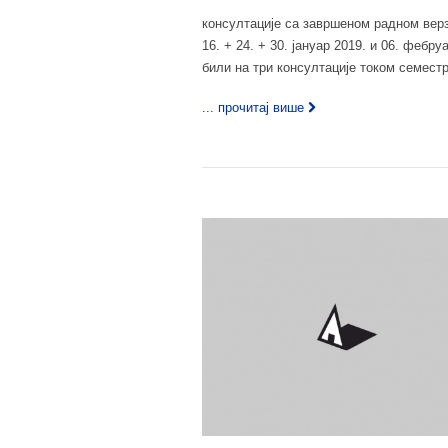
консултацијe са завршеном радном верз
16. + 24. + 30. јануар 2019. и 06. фебру
били на три консултације током семест
... прочитај више