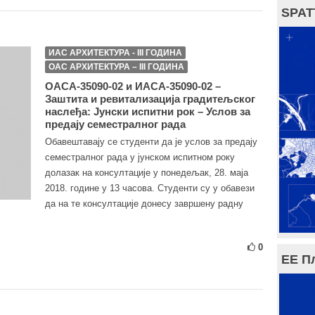
SPAT
ИАС АРХИТЕКТУРА - III ГОДИНА
ОАС АРХИТЕКТУРА – III ГОДИНА
ОАСА-35090-02 и ИАСА-35090-02 –
Заштита и ревитализација градитељског
наслеђа: Јунски испитни рок – Услов за
предају семестралног рада
Обавештавају се студенти да је услов за предају
семeстралног рада у јунском испитном року
долазак на консултације у понедељак, 28. маја
2018. године у 13 часова. Студенти су у обавези
да на те консултације донесу завршену радну
0
ЕЕ П