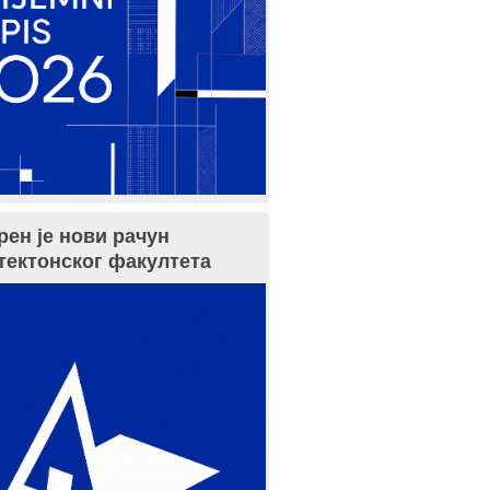
рен је нови рачун
тектонског факултета