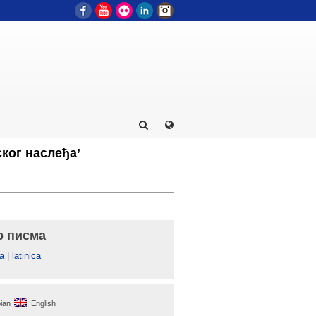
Facebook
YouTube
Flickr
LinkedIn
Instagram
ког наслеђа’
р писма
а
|
latinica
ian
English