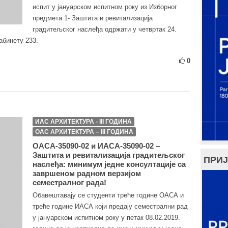
испит у јануарском испитном року из Изборног
предмета 1- Заштита и ревитализација
градитељског наслеђа одржати у четвртак 24.
кабинету 233.
0
ИАС АРХИТЕКТУРА - III ГОДИНА
ОАС АРХИТЕКТУРА – III ГОДИНА
ОАСА-35090-02 и ИАСА-35090-02 –
Заштита и ревитализација градитељског
ПРИЈ
наслеђа: минимум једнe консултацијe са
завршеном радном верзијом
семестралног рада!
Обавештавају се студенти треће године ОАСА и
треће године ИАСА који предају семeстрални рад
у јануарском испитном року у петак 08.02.2019.