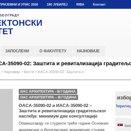
ПРИЈЕМНИ И УПИС 2026
180 ЈУБИЛЕЈ
RIBA
Контакт
 БЕОГРАДУ
ЕКТОНСКИ
ТЕТ
ЗАПОСЛЕНИ
О ФАКУЛТЕТУ
НАЈНОВИЈЕ
А-35090-02: Заштита и ревитализација градитељс
>
Најновије
>
Вести
>
ИАСА-35090-02: Заштита и
ИАС АРХИТЕКТУРА - III ГОДИНА
избо
ОАС АРХИТЕКТУРА – III ГОДИНА
ОАСА-35090-02 и ИАСА-35090-02 –
ћирилиц
Заштита и ревитализација градитељског
наслеђа: минимум две консултације
Обавештавају се студенти треће године Основних
Serb
академских и Интегрисаних академских студија