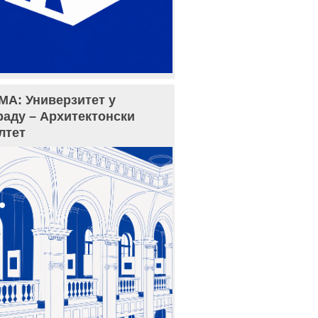
МА: Универзитет у
раду – Архитектонски
лтет