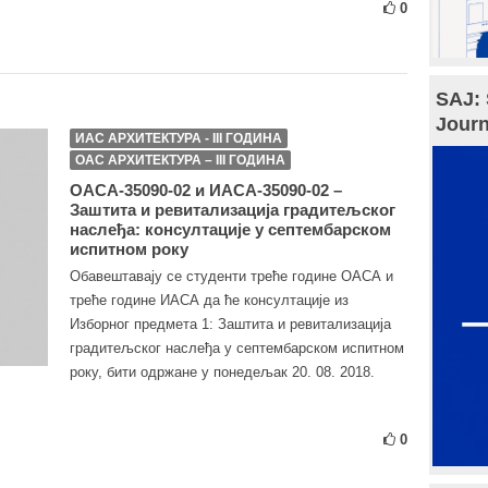
0
SAJ: 
Journ
ИАС АРХИТЕКТУРА - III ГОДИНА
ОАС АРХИТЕКТУРА – III ГОДИНА
ОАСА-35090-02 и ИАСА-35090-02 –
Заштита и ревитализација градитељског
наслеђа: консултације у септембарском
испитном року
Обавештавају се студенти треће године ОАСА и
треће године ИАСА да ће консултације из
Изборног предмета 1: Заштита и ревитализација
градитељског наслеђа у септембарском испитном
року, бити одржане у понедељак 20. 08. 2018.
0