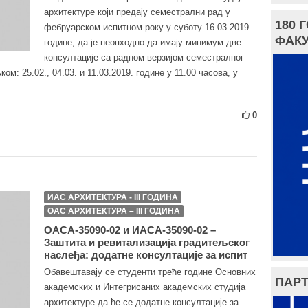
архитектуре који предају семeстрални рад у
180 
фебруарском испитном року у суботу 16.03.2019.
ФАКУ
године, да је неопходно да имају минимум две
консултацијe са радном верзијом семестралног
м: 25.02., 04.03. и 11.03.2019. године у 11.00 часова, у
0
ИАС АРХИТЕКТУРА - III ГОДИНА
ОАС АРХИТЕКТУРА – III ГОДИНА
ОАСА-35090-02 и ИАСА-35090-02 –
Заштита и ревитализација градитељског
наслеђа: додатне консултације за испит
Обавештавају се студенти треће године Основних
ПАРТ
академских и Интегрисаних академских студија
архитектуре да ће се додатне консултације за