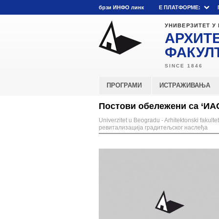
брзи ИНФО линк
E ПЛАТФОРМЕ:
УНИВЕРЗИТЕТ У
АРХИТ
ФАКУЛ
ПРОГРАМИ
ИСТРАЖИВАЊА
Постови обележени са ‘ИАС
Univerzitet u Beogradu - Arhitektonski fakultet
ревитализација градитељског наслеђа