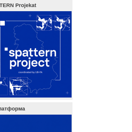
TERN Projekat
латформа