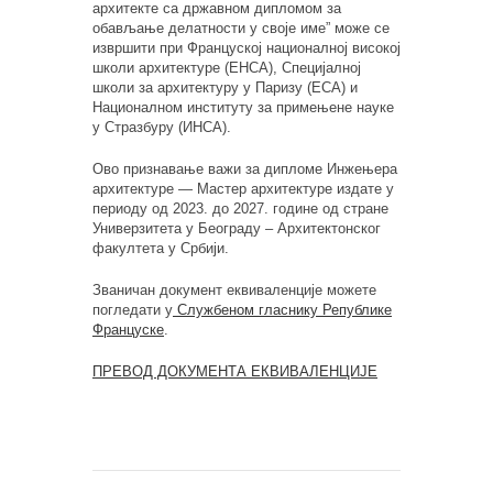
архитекте са државном дипломом за
обављање делатности у своје име” може се
извршити при Француској националној високој
школи архитектуре (ЕНСА), Специјалној
школи за архитектуру у Паризу (ЕСА) и
Националном институту за примењене науке
у Стразбуру (ИНСА).
Ово признавање важи за дипломе Инжењера
архитектуре — Мастер архитектуре издате у
периоду од 2023. до 2027. године од стране
Универзитета у Београду – Архитектонског
факултета у Србији.
Званичан документ еквиваленције можете
погледати у
Службеном гласнику Републике
Француске
.
ПРЕВОД ДОКУМЕНТА ЕКВИВАЛЕНЦИЈЕ