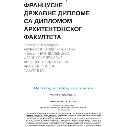
ФРАНЦУСКЕ
ДРЖАВНЕ ДИПЛОМЕ
СА ДИПЛОМОМ
АРХИТЕКТОНСКОГ
ФАКУЛТЕТА
Univerzitet u Beogradu -
Arhitektonski fakultet
>
Најновије
>
Вести
>
ЕКВИВАЛЕНЦИЈА
ФРАНЦУСКЕ ДРЖАВНЕ
ДИПЛОМЕ СА ДИПЛОМОМ
АРХИТЕКТОНСКОГ
ФАКУЛТЕТА