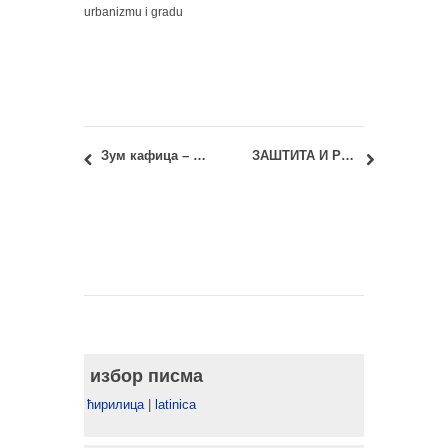
urbanizmu i gradu
Зум кафица – 45 минута о здравој амбицији четвртак 7. децембра у 12 часова
ЗАШТИТА И РЕВИТАЛИЗАЦИЈА СТАМБЕНИХ ОБЈЕКАТА ИЗ ПЕРИОДА МОДЕРНЕ – АРХИТЕКТА У ФОКУСУ МИЛАН ЗЛОКОВИЋ
избор писма
ћирилица
|
latinica