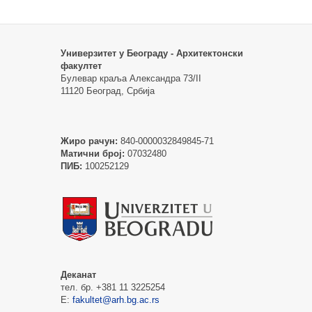
Универзитет у Београду - Архитектонски
факултет
Булевар краља Александра 73/II
11120 Београд, Србија
Жиро рачун:
840-0000032849845-71
Матични број:
07032480
ПИБ:
100252129
Деканат
тел. бр. +381 11 3225254
Е:
fakultet@arh.bg.ac.rs