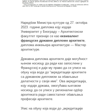
Наредбом Министра културе од 27. октобра
2023. године диплома коју издаје
Универзитет у Београду – Архитектонски
факултет признаје се као
еквивалент
француске државне дипломе архитекте
,
диплома инжењера архитектуре — Мастер
архитектуре.
Државна диплома архитекте даје могућност
њеном носиоцу да ради као запослени у
Француској и даје му право да се уписе на
обуку која води до “акредитације архитекте
са државном дипломом за обављање
делатности у своје име”. Ова акредитација,
коју издаје држава, омогућава његовом
носиоцу да се уписе у регионални одбор
архитеката ради самосталног обављања
професије архитекте.
Упис на обуку која води до „акредитације