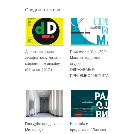
Сродни текстови
Дан италијанског
Пријемни и Упис 2024:
дизајна: округли сто о
Мастер академске
савременом дизајну
студије –
(02. март 2017.)
ОДРЖАВАЊЕ
ПРИЈЕМНОГ ИСПИТА
Гостујуће предавање
Изложба и
Милорада
предавање: “Личност