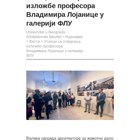
изложбе професора
Владимира Лојанице у
галерији ФЛУ
Univerzitet u Beogradu -
Arhitektonski fakultet
>
Најновије
>
Вести
>
Утисци са отварања
изложбе професора
Владимира Лојанице у галерији
ФЛУ
Велика награда архитектуре за животно дело