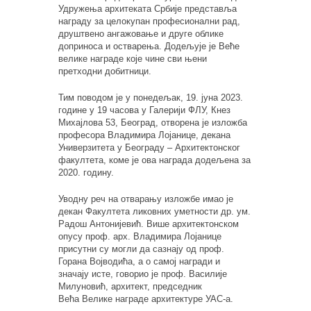
Удружења архитеката Србије представља
награду за целокупан професионални рад,
друштвено ангажовање и друге облике
доприноса и остварења. Додељује је Веће
велике награде које чине сви њени
претходни добитници.
Тим поводом је у понедељак, 19. јуна 2023.
године у 19 часова у Галерији ФЛУ, Кнез
Михајлова 53, Београд, отворена је изложба
професора Владимира Лојанице, декана
Универзитета у Београду – Архитектонског
факултета, коме је ова награда додељена за
2020. годину.
Уводну реч на отварању изложбе имао је
декан Факултета ликовних уметности др. ум.
Радош Антонијевић. Више архитектонском
опусу проф. арх. Владимира Лојанице
присутни су могли да сазнају од проф.
Горана Војводића, а о самој награди и
значају исте, говорио је проф. Василије
Милуновић, архитект, председник
Већа Велике награде архитектуре УАС-а.