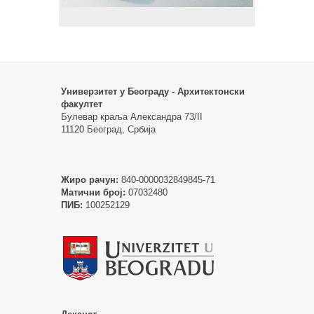
Универзитет у Београду - Архитектонски
факултет
Булевар краља Александра 73/II
11120 Београд, Србија
Жиро рачун:
840-0000032849845-71
Матични број:
07032480
ПИБ:
100252129