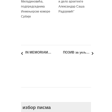
Миладиновића,
и дело архитекте
подпредседника
Александар Саша
Инжењерске коморе
Радојевић”
Србије
IN MEMORIAM др Мирјана Ротер Благојевић, редовни професор
ПОЗИВ за укључивање у рад Студентске редакције УБ – АФ (РАФС)
избор писма