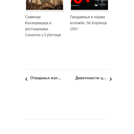
Семинар:
Предавање и најава
Конзервација и
изложбе: Ле Корбизје
рестаурација
150+
Синагоге у Суботици
Отварање изложбе: Ле Корбизје 150+
Деветнаести циклус програма КАДАР ДА БУДЕМ КАДАР