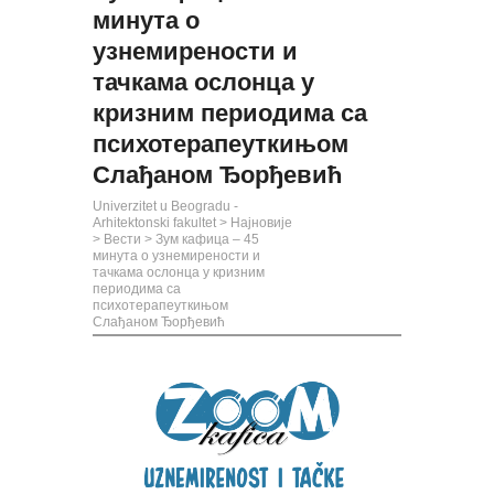
минута о
узнемирености и
тачкама ослонца у
кризним периодима са
психотерапеуткињом
Слађаном Ђорђевић
Univerzitet u Beogradu -
Arhitektonski fakultet
>
Најновије
>
Вести
>
Зум кафица – 45
минута о узнемирености и
тачкама ослонца у кризним
периодима са
психотерапеуткињом
Слађаном Ђорђевић