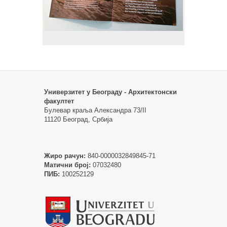
Универзитет у Београду - Архитектонски
факултет
Булевар краља Александра 73/II
11120 Београд, Србија
Жиро рачун:
840-0000032849845-71
Матични број:
07032480
ПИБ:
100252129