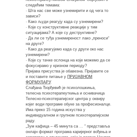
следећим темама:
· Шта нас све може узнемирити и од чега то
зависи?
· Како људи реагују када су узнемирени?
· Које су конструктивне реакције у тим
ситуацијама? А које су деструктивне?
· Да ли се туђа узнемиреност лако „преноси“
на друге?
· Како да реагујемо када су други око нас
узнемирени?
· Које су тачке ослонца на које можемо да се
фокусирамо у кризном периоду?
Пријава присуства је обавезна. Пријавите се
и поставите питање у
ПРИЈАВНОМ
ФОРМУЛАРУ
.
Слађана Ђорђевић је психолошкиња,
телесна психотерапеуткиња и оснивачица
Телесно-психотерапијског центра у оквиру
којег води програме обуке за професионалце.
Има преко 15 година искуства у
индивидуалном и групном психотерапијском
раду.
„Зум кафица – 45 минута са … “ представља
онлајн формат програма каријерног вођења и