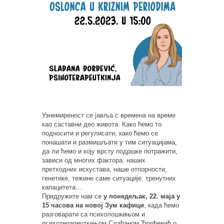
Узнемиреност се јавља с времена на време
као саставни део живота. Како ћемо то
подносити и регулисати, како ћемо се
понашати и размишљати у тим ситуацијама,
да ли ћемо и коју врсту подршке потражити,
зависи од многих фактора: наших
претходних искустава, наше отпорности,
генетике, тежине саме ситуације, тренутних
капацитета…
Придружите нам се
у понедељак, 22. маја у
15 часова на новој Зум кафици
, када ћемо
разговарати са психолошкињом и
психотерапеуткињом Слађаном Ђорђевић о