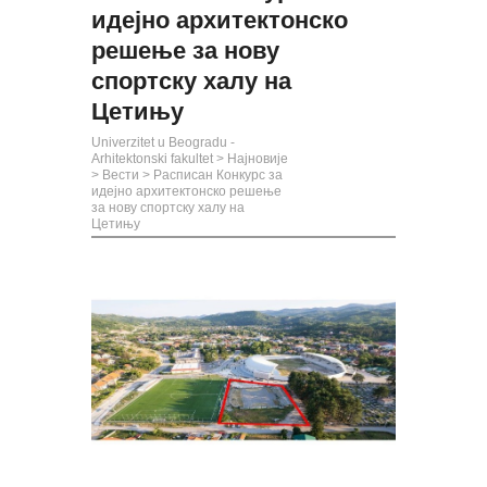
идејно архитектонско
решење за нову
спортску халу на
Цетињу
Univerzitet u Beogradu -
Arhitektonski fakultet
>
Најновије
>
Вести
>
Расписан Конкурс за
идејно архитектонско решење
за нову спортску халу на
Цетињу