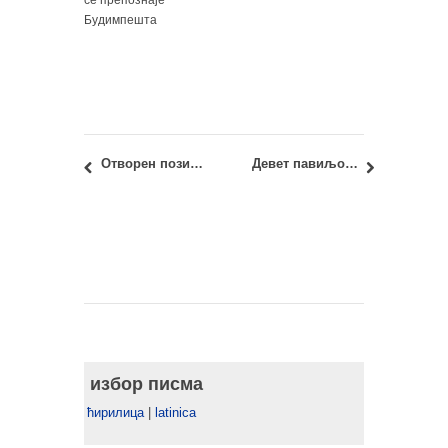
се препознаје
Будимпешта
Отворен позив за радионицу – Дизајн за боље друштво
Девет павиљона: Изложба студената Архитектонског факултета Универзитета у Београду Мастер академске студије архитектуре – завршни рад
избор писма
ћирилица
|
latinica