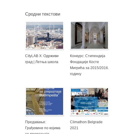
Сродни текстови
CityLAB X: Одрживи
Конкурс: Стипендија
град | Летња школа
Фондације Косте
Мигрића за 2015/2016.
годину
Предавање:
Climathon Belgrade
Грађевине по којима
2021