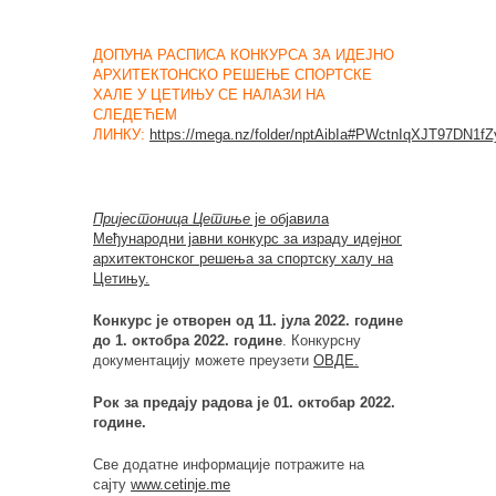
ДОПУНА РАСПИСА КОНКУРСА ЗА ИДЕЈНО
АРХИТЕКТОНСКО РЕШЕЊЕ СПОРТСКЕ
ХАЛЕ У ЦЕТИЊУ СЕ НАЛАЗИ НА
СЛЕДЕЋЕМ
ЛИНКУ:
https://mega.nz/folder/nptAibIa#PWctnIqXJT97DN1f
Пријестоница Цетиње
је објавила
Међународни јавни конкурс за израду идејног
архитектонског решења за спортску халу на
Цетињу.
Конкурс је отворен од 11. јула 2022. године
до 1. октобра 2022. године
. Конкурсну
документацију можете преузети
ОВДЕ.
Рок за предају радова је 01. октобар 2022.
године.
Све додатне информације потражите на
сајту
www.cetinje.me