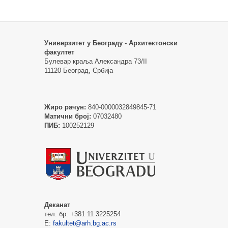
Универзитет у Београду - Архитектонски
факултет
Булевар краља Александра 73/II
11120 Београд, Србија
Жиро рачун:
840-0000032849845-71
Матични број:
07032480
ПИБ:
100252129
Деканат
тел. бр. +381 11 3225254
Е:
fakultet@arh.bg.ac.rs