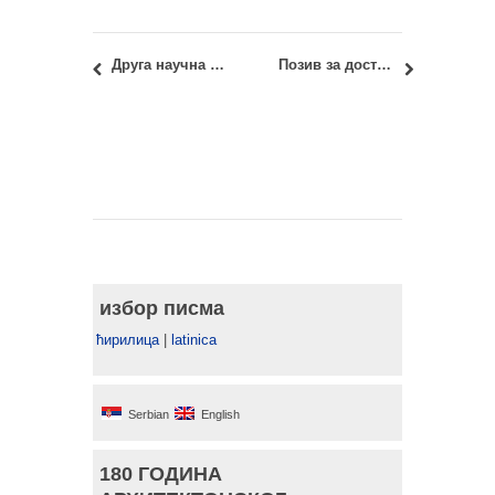
Друга научна конференција УРБАНА БЕЗБЕДНОСТ И УРБАНИ РАЗВОЈ – 01.07.2022.
Позив за достављање радова за SAJ: Serbian Architectural Journal број 14, свеска 2
избор писма
ћирилица
|
latinica
Serbian
English
180 ГОДИНА