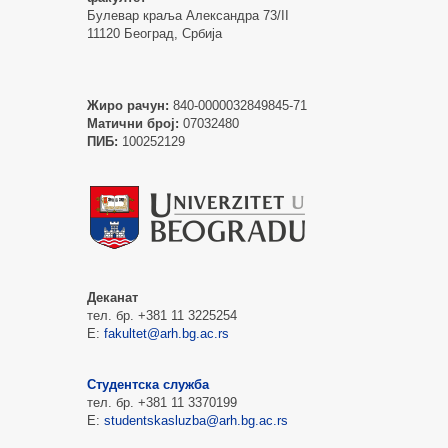
Булевар краља Александра 73/II
11120 Београд, Србија
Жиро рачун:
840-0000032849845-71
Матични број:
07032480
ПИБ:
100252129
Деканат
тел. бр. +381 11 3225254
Е:
fakultet@arh.bg.ac.rs
Студентска служба
тел. бр. +381 11 3370199
Е:
studentskasluzba@arh.bg.ac.rs