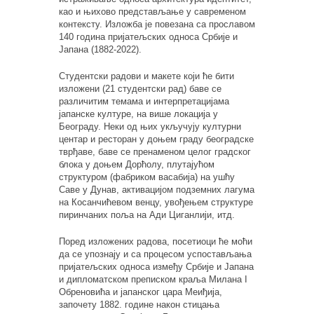
као и њихово представљање у савременом
контексту. Изложба је повезана са прославом
140 година пријатељских односа Србије и
Јапана (1882-2022).
Студентски радови и макете који ће бити
изложени (21 студентски рад) баве се
различитим темама и интерпретацијама
јапанске културе, на више локација у
Београду. Неки од њих укључују културни
центар и ресторан у доњем граду београдске
тврђаве, баве се пренаменом целог градског
блока у доњем Дорћолу, плутајућом
структуром (фабриком васабија) на ушћу
Саве у Дунав, активацијом подземних лагума
на Косанчићевом венцу, увођењем структуре
пиринчаних поља на Ади Циганлији, итд.
Поред изложених радова, посетиоци ће моћи
да се упознају и са процесом успостављања
пријатељских односа између Србије и Јапана
и дипломатском преписком краља Милана I
Обреновића и јапанског цара Меиђија,
започету 1882. године након стицања