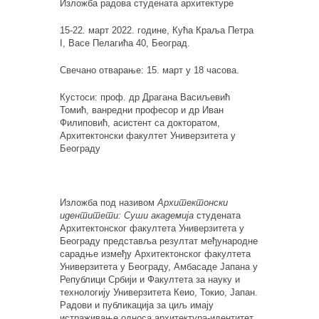
Изложба радова студената архитектуре
15-22. март 2022. године, Кућа Краља Петра
I, Васе Пелагића 40, Београд.
Свечано отварање: 15. март у 18 часова.
Кустоси: проф. др Драгана Васиљевић
Томић, ванредни професор и др Иван
Филиповић, асистент са докторатом,
Архитектонски факултет Универзитета у
Београду
Изложба под називом
Архитектонски
идентитети: Суши академија
студената
Архитектонског факултета Универзитета у
Београду представља резултат међународне
сарадње између Архитектонског факултета
Универзитета у Београду, Амбасаде Јапана у
Републици Србији и Факултета за науку и
технологију Универзитета Кеио, Токио, Јапан.
Радови и публикација за циљ имају
истраживање односа архитектура-идентитет,