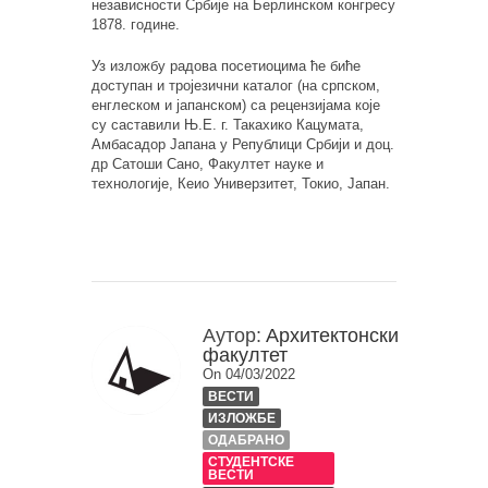
независности Србије на Берлинском конгресу
1878. године.
Уз изложбу радова посетиоцима ће биће
доступан и тројезични каталог (на српском,
енглеском и јапанском) са рецензијама које
су саставили Њ.Е. г. Такахико Кацумата,
Амбасадор Јапана у Републици Србији и доц.
др Сатоши Сано, Факултет науке и
технологије, Кеио Универзитет, Токио, Јапан.
Аутор:
Архитектонски
факултет
On 04/03/2022
ВЕСТИ
ИЗЛОЖБЕ
ОДАБРАНО
СТУДЕНТСКЕ
ВЕСТИ