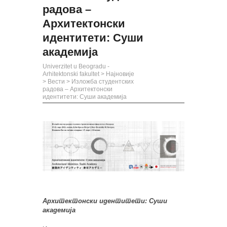
радова –
Архитектонски
идентитети: Суши
академија
Univerzitet u Beogradu -
Arhitektonski fakultet
>
Најновије
>
Вести
>
Изложба студентских
радова – Архитектонски
идентитети: Суши академија
Архитектонски идентитети: Суши
академија