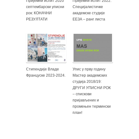
Пријемни испит 2020
Пријемни испит 2022:
септембарски уписни
Специјалистичке
рок: КОНАЧНИ
академске студије
РЕЗУЛТАТИ
ЕЕЗА – ранг листа
Стипендије Владе
Упис у прву годину
Француске 2023-2024.
Мастер академских
студија 2018/19:
ДРУГИ УПИСНИ РОК
– спискови
пријављених и
промењен термински
план!