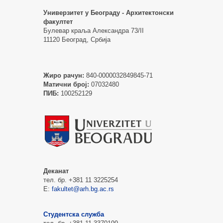
Универзитет у Београду - Архитектонски
факултет
Булевар краља Александра 73/II
11120 Београд, Србија
Жиро рачун:
840-0000032849845-71
Матични број:
07032480
ПИБ:
100252129
Деканат
тел. бр. +381 11 3225254
Е:
fakultet@arh.bg.ac.rs
Студентска служба