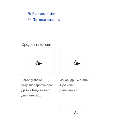
Permanent Link
Пошаљи емаилом
Сродни текстови
Избор у звање
Избор: др Љиљана
редовног професора:
Ђукановић,
др Ана Радивојевић,
дипл.инж.арх.
дипл.инж.арх.