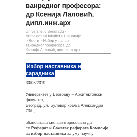
ванредног професора:
др Ксенија Лаловић,
дипл.инж.арх
Univerzitet u Beogradu -
Arhitektonski fakultet
>
Најновије
>
Вести
>
Избор у звање
ванредног професора: др
Ксенија Лаловић, дипл.инж.арх
Избор наставника и
сарадника
30/08/2019
Универзитет у Београду – Архитектонски
факултет,
Београд, ул. Булевар краља Александра
73/II,
обавештава све заинтересоване да
се
Реферат и Сажетак реферата Комисије
за избор наставника
за ужу научну