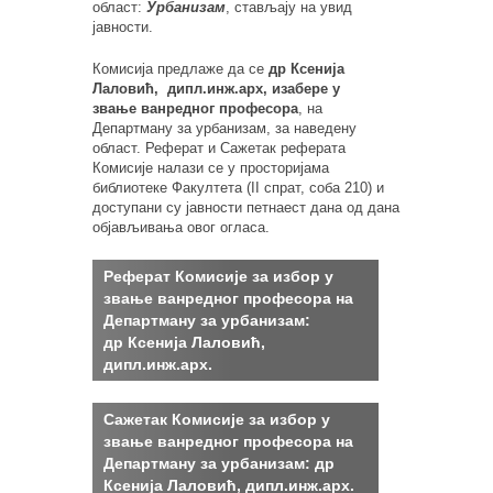
област:
Урбанизам
, стављају на увид
јавности.
Комисија предлаже да се
др Ксенија
Лаловић,
дипл.инж.арх, изабере у
звање
ванредног професора
, на
Департману за урбанизам, за наведену
област. Реферат и Сажетак реферата
Комисије налази се у просторијама
библиотеке Факултета (II спрат, соба 210) и
доступани су јавности петнаест дана од дана
објављивања овог огласа.
Реферат Комисијe за избор у
звање ванредног професора на
Департману за урбанизам:
др Ксенија Лаловић,
дипл.инж.арх.
Сажетак Комисијe за избор у
звање ванредног професора на
Департману за урбанизам: др
Ксенија Лаловић, дипл.инж.арх.