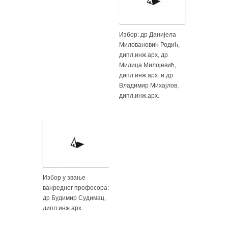
Избор: др Данијела
Миловановић Родић,
дипл.инж.арх, др
Милица Милојевић,
дипл.инж.арх. и др
Владимир Михајлов,
дипл.инж.арх.
Избор у звање
ванредног професора:
др Будимир Судимац,
дипл.инж.арх.