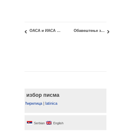
ОАСА и ИАСА 11040 – Архитектонске конструкције 1: увид у радове
Обавештење за прелаз студената са других факултета у школској 2019/20
избор писма
ћирилица
|
latinica
Serbian
English