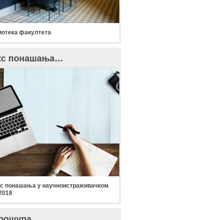
отека факултета
кс понашања…
с понашања у научноистраживачком
2018
рошура