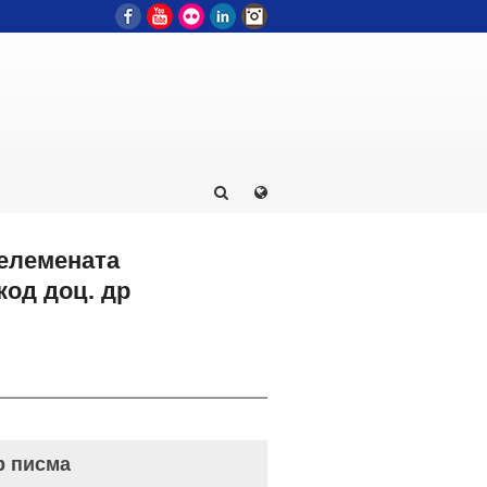
Facebook
YouTube
Flickr
LinkedIn
Instagram
 елемената
код доц. др
р писма