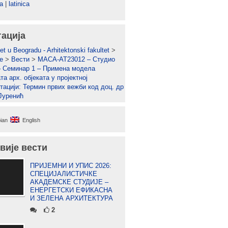
а
|
latinica
гација
et u Beogradu - Arhitektonski fakultet
>
е
>
Вести
>
МАСА-АТ23012 – Студио
 Семинар 1 – Примена модела
а арх. објеката у пројектној
тацији: Термин првих вежби код доц. др
 Јуренић
ian
English
вије вести
ПРИЈЕМНИ И УПИС 2026:
СПЕЦИЈАЛИСТИЧКЕ
АКАДЕМСКЕ СТУДИЈЕ –
ЕНЕРГЕТСКИ ЕФИКАСНА
И ЗЕЛЕНА АРХИТЕКТУРА
2