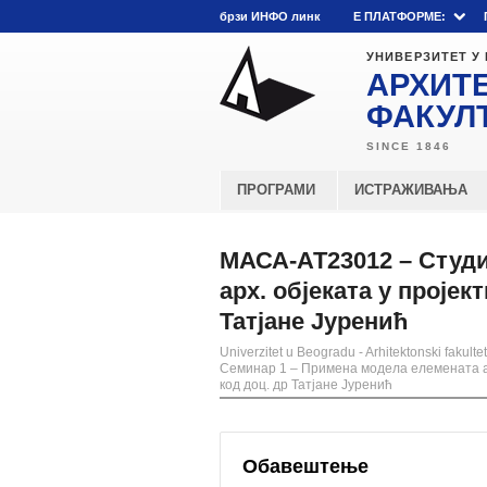
брзи ИНФО линк
E ПЛАТФОРМЕ:
УНИВЕРЗИТЕТ У
АРХИТ
ФАКУЛ
ПРОГРАМИ
ИСТРАЖИВАЊА
МАСА-АТ23012 – Студи
арх. објеката у проје
Татјане Јуренић
Univerzitet u Beogradu - Arhitektonski fakultet
Семинар 1 – Примена модела елемената ар
код доц. др Татјане Јуренић
Обавештење