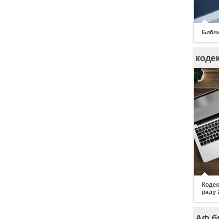
Библи
коде
Кодек
раду 
АФ б