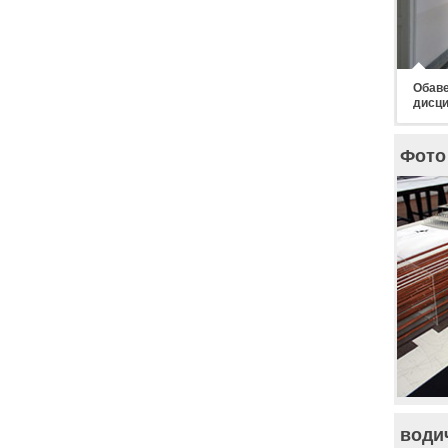
Обаве
дисци
Фото 
води