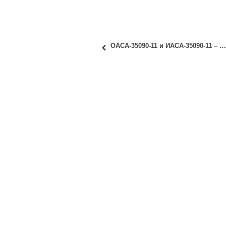
ОАСА-35090-11 и ИАСА-35090-11 – Изборни предмет 1 – Детаљ у архитектури: Термин првог предавања