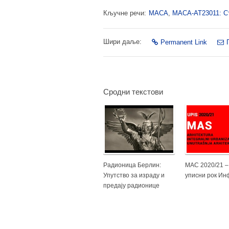
Кључне речи:
МАСА
,
МАСА-АТ23011: Ст
Шири даље:
Permanent Link
Сродни текстови
Радионица Берлин:
МАС 2020/21 –
Упутство за израду и
уписни рок И
предају радионице