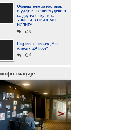
Обавештење за наставак
студија и прелаз студената
са других факултета –
УПИС БЕЗ ПРИЈЕМНОГ
ИСПИТА
0
Regionalni konkurs „Mini
Aneks / IZA kuće“
0
 информације…