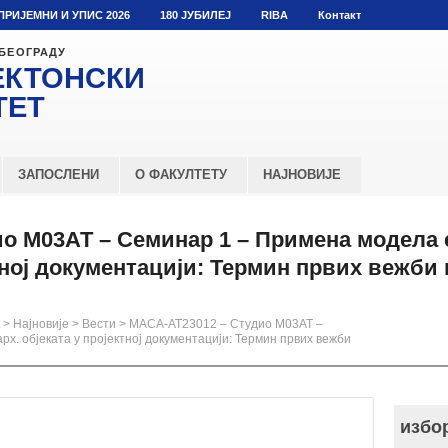
ПРИЈЕМНИ И УПИС 2026
180 ЈУБИЛЕЈ
RIBA
Контакт
 БЕОГРАДУ
ЕКТОНСКИ
ТЕТ
ЗАПОСЛЕНИ
О ФАКУЛТЕТУ
НАЈНОВИЈЕ
о М03АТ – Семинар 1 – Примена модела
ктној документацији: Термин првих вежби 
>
Најновије
>
Вести
>
МАСА-АТ23012 – Студио М03АТ –
х. објеката у пројектној документацији: Термин првих вежби
избо