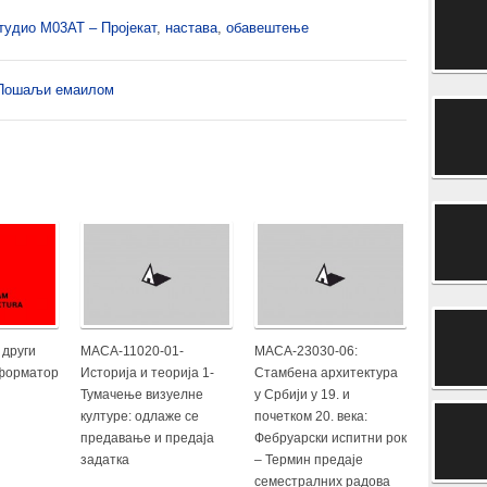
удио М03АТ – Пројекат
,
настава
,
обавештење
Пошаљи емаилом
 други
МАСА-11020-01-
МАСА-23030-06:
нформатор
Историја и теорија 1-
Стамбена архитектура
Тумачење визуелне
у Србији у 19. и
културе: одлаже се
почетком 20. века:
предавање и предаја
Фебруарски испитни рок
задатка
– Термин предаје
семестралних радова