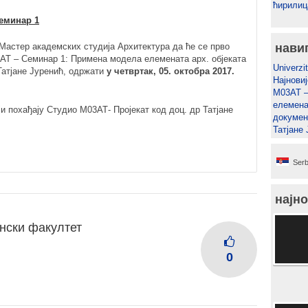
ћирилиц
еминар 1
 Мастер академских студија Архитектура да ће се прво
нави
Т – Семинар 1: Примена модела елемената арх. објеката
Univerzit
 Татјане Јуренић, одржати
у четвртак, 05. октобра 2017.
Најновиј
М03АТ –
елеменат
ји похађају Студио М03АТ- Пројекат код доц. др Татјане
докумен
Татјане
Serb
најно
нски факултет
0