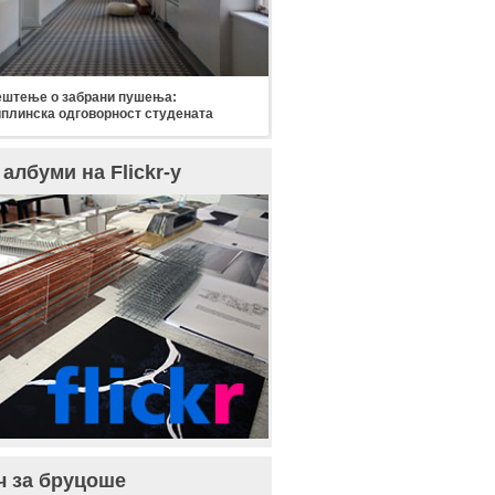
штење о забрани пушења:
плинска одговорност студената
албуми на Flickr-у
ч за бруцоше