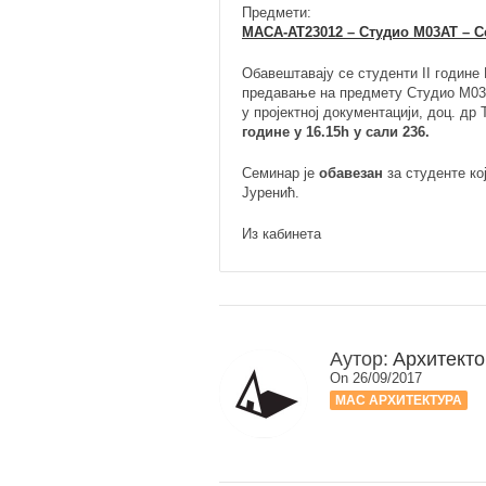
Предмети:
МАСА-АТ23012 – Студио М03АТ – С
Обавештавају се студенти II године
предавање на предмету Студио М03А
у пројектној документацији, доц. др
године у 16.15h у сали 236.
Семинар је
обавезан
за студенте ко
Јуренић.
Из кабинета
Аутор:
Архитекто
On 26/09/2017
МАС АРХИТЕКТУРА