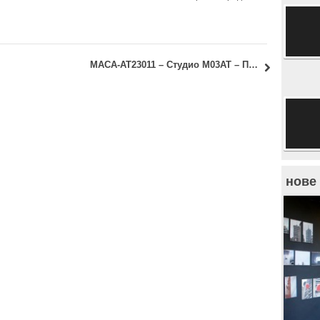
МАСА-АТ23011 – Студио М03АТ – Пројекат: Термин првих вежби код доц. др Татјане Јуренић
нове