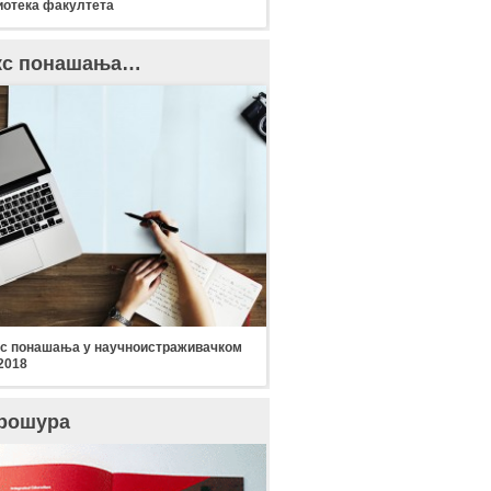
отека факултета
кс понашања…
с понашања у научноистраживачком
2018
рошура