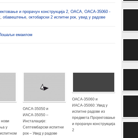
ектовање и прорачун конструкција 2
,
ОАСА
,
ОАСА-35060 -
2
,
обавештење
,
октобарски 2 испитни рок
,
увид у радове
Пошаљи емаилом
ОАСА-35060 и
ИАСА-35060: Увид у
ОАСА-35050 и
испитне радове из
ИАСА-35050 –
предмета Пројектовање
: нови
Инсталације:
и прорачун конструкција
ња у
Септембарски испитни
2
 испитном
рок – Увид у радове