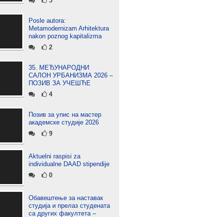
5
Posle autora:
Metamodernizam Arhitektura
nakon poznog kapitalizma
2
35. МЕЂУНАРОДНИ
САЛОН УРБАНИЗМА 2026 –
ПОЗИВ ЗА УЧЕШЋЕ
4
Позив за упис на мастер
академске студије 2026
9
Aktuelni raspisi za
individualne DAAD stipendije
0
Обавештење за наставак
студија и прелаз студената
са других факултета –