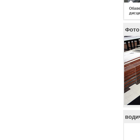
Обаве
дисци
Фото 
води