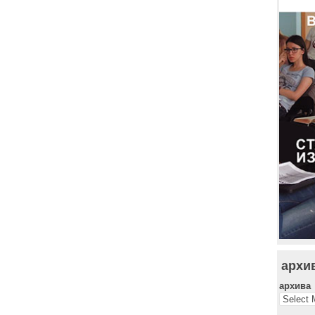
архи
архива