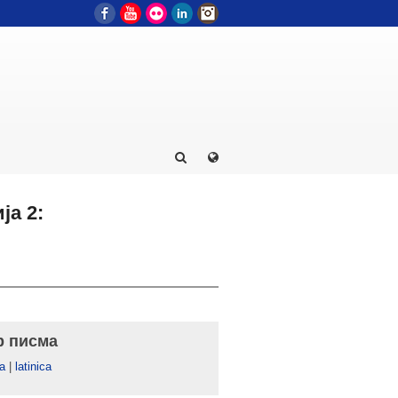
Facebook
YouTube
Flickr
LinkedIn
Instagram
ја 2:
р писма
а
|
latinica