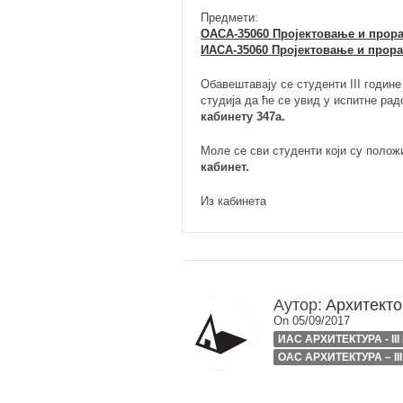
Предмети:
ОАСА-35060 Пројектовање и прора
ИАСА-35060 Пројектовање и прора
Обавештавају се студенти III годин
студија да ће се увид у испитне ра
кабинету 347а.
Моле се сви студенти који су полож
кабинет.
Из кабинета
Аутор:
Архитекто
On 05/09/2017
ИАС АРХИТЕКТУРА - II
ОАС АРХИТЕКТУРА – II