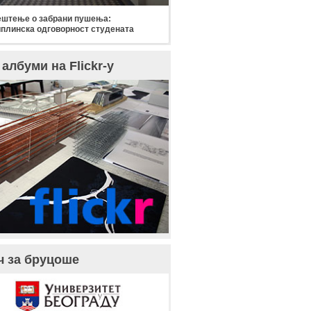
штење о забрани пушења:
плинска одговорност студената
албуми на Flickr-у
ч за бруцоше