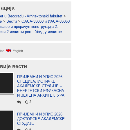
гација
et u Beogradu - Arhitektonski fakultet
>
е
>
Вести
>
ОАСА-35060 и ИАСА-35060
овање и прорачун конструкција 2:
ски 2 испитни рок – Увид у испитне
ian
English
вије вести
ПРИЈЕМНИ И УПИС 2026:
СПЕЦИЈАЛИСТИЧКЕ
АКАДЕМСКЕ СТУДИЈЕ –
ЕНЕРГЕТСКИ ЕФИКАСНА
И ЗЕЛЕНА АРХИТЕКТУРА
2
ПРИЈЕМНИ И УПИС 2026:
ДОКТОРСКЕ АКАДЕМСКЕ
СТУДИЈЕ