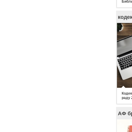
Библи
коде
Кодек
раду 
АФ б