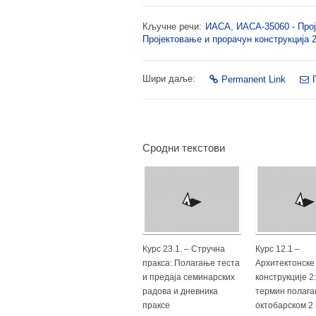
Кључне речи:
ИАСА
,
ИАСА-35060 - Прој
Пројектовање и прорачун конструкција 
Шири даље:
Permanent Link
Сродни текстови
Курс 23.1. – Стручна
Курс 12.1 –
пракса: Полагање теста
Архитектонске
и предаја семинарских
конструкције 2
радова и дневника
термин полага
праксе
октобарском 2