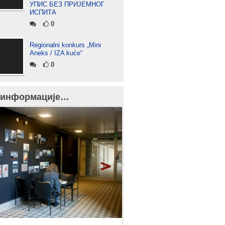
УПИС БЕЗ ПРИЈЕМНОГ
ИСПИТА
0
Regionalni konkurs „Mini
Aneks / IZA kuće“
0
 информације…