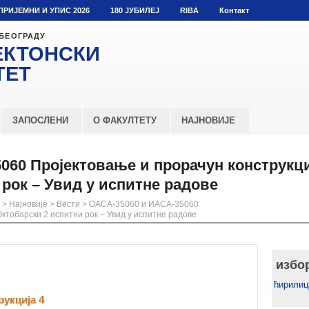
ПРИЈЕМНИ И УПИС 2026
180 ЈУБИЛЕЈ
RIBA
Контакт
 БЕОГРАДУ
ЕКТОНСКИ
ТЕТ
ЗАПОСЛЕНИ
О ФАКУЛТЕТУ
НАЈНОВИЈЕ
060 Пројектовање и прорачун конструкци
рок – Увид у испитне радове
>
Најновије
>
Вести
>
ОАСА-35060 и ИАСА-35060
Октобарски 2 испитни рок – Увид у испитне радове
избо
ћирилиц
рукција 4