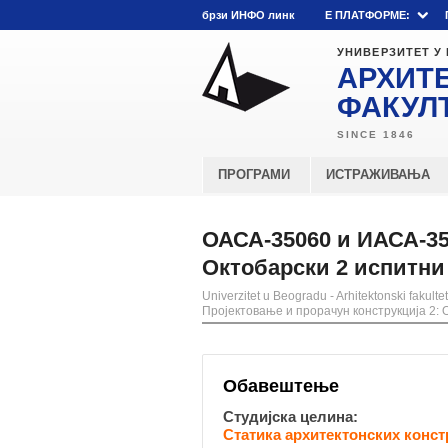
брзи ИНФО линк
E ПЛАТФОРМЕ:
УНИВЕРЗИТЕТ У
АРХИТ
ФАКУЛ
ПРОГРАМИ
ИСТРАЖИВАЊА
ОАСА-35060 и ИАСА-35
Октобарски 2 испитни 
Univerzitet u Beogradu - Arhitektonski fakultet
Пројектовање и прорачун конструкција 2: 
Обавештење
Студијска целина:
Статика архитектонских конст