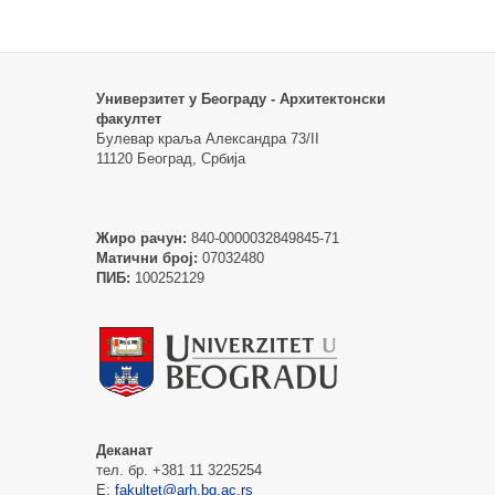
Универзитет у Београду - Архитектонски
факултет
Булевар краља Александра 73/II
11120 Београд, Србија
Жиро рачун:
840-0000032849845-71
Матични број:
07032480
ПИБ:
100252129
Деканат
тел. бр. +381 11 3225254
Е:
fakultet@arh.bg.ac.rs