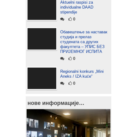
Aktuelni raspisi za
individualne DAAD
stipendije
0
Обавештење за наставак
студија и прелаз
студената са других
факултета – УПИС БЕЗ
ПРИЈЕМНОГ ИСПИТА
0
Regionalni konkurs „Mini
Aneks / IZA kuće“
0
нове информације…