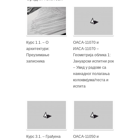
Курс 1.1. – О
ОАСА-11070 и
архитектури:
ИАСА-11070 –
Преузимање
Геометрија облика 1:
записника
Јануарски испитни рок
– Увид у радове са
накнадног полагања
колоквијума/теста и
испита
Курс 3.1. – Грађена
ОАСА-11050 и