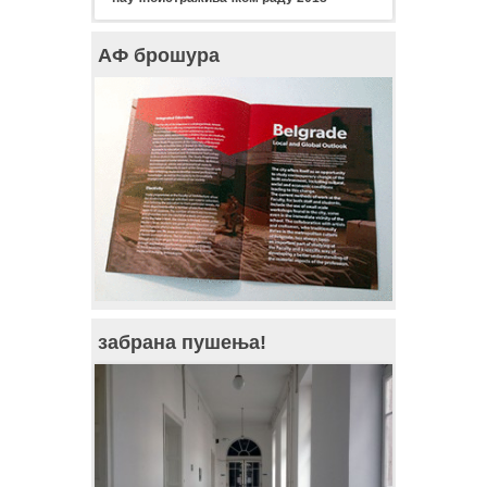
АФ брошура
забрана пушења!