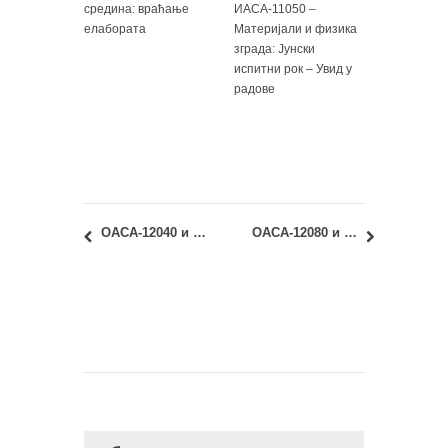
средина: враћање
ИАСА-11050 –
елабората
Материјали и физика
зграда: Јунски
испитни рок – Увид у
радове
ОАСА-12040 и ИАСА-12040 – Морфологија града: Увид у радове са јунског испита
ОАСА-12080 и ИАСА-12080 – Геометрија облика 2: Јунски испитни рок – Термин објављивања резултата испита и накнадних колоквијума и теста