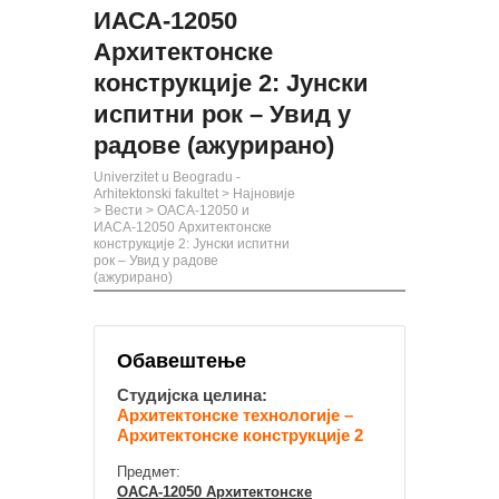
ИАСА-12050
Архитектонске
конструкције 2: Јунски
испитни рок – Увид у
радове (ажурирано)
Univerzitet u Beogradu -
Arhitektonski fakultet
>
Најновије
>
Вести
>
ОАСА-12050 и
ИАСА-12050 Архитектонске
конструкције 2: Јунски испитни
рок – Увид у радове
(ажурирано)
Обавештење
Студијска целина:
Архитектонске технологије –
Архитектонске конструкције 2
Предмет:
ОАСА-12050 Архитектонске