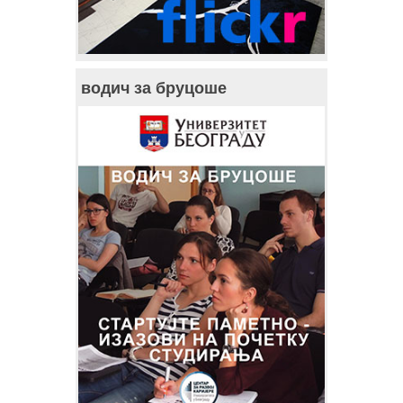
водич за бруцоше