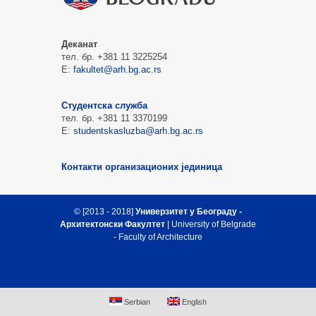
Деканат
тел. бр. +381 11 3225254
Е:
fakultet@arh.bg.ac.rs
Студентска служба
тел. бр. +381 11 3370199
Е:
studentskasluzba@arh.bg.ac.rs
Контакти организационих јединица
© [2013 - 2018]
Универзитет у Београду -
Архитектонски Факултет
| University of Belgrade
- Faculty of Architecture
Врх стране
Serbian
English