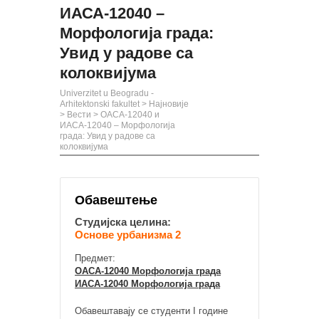
ИАСА-12040 –
Морфологија града:
Увид у радове са
колоквијума
Univerzitet u Beogradu -
Arhitektonski fakultet
>
Најновије
>
Вести
>
ОАСА-12040 и
ИАСА-12040 – Морфологија
града: Увид у радове са
колоквијума
Обавештење
Студијска целина:
Основе урбанизма 2
Предмет:
ОАСА-12040 Морфологија града
ИАСА-12040 Морфологија града
Обавештавају се студенти I године