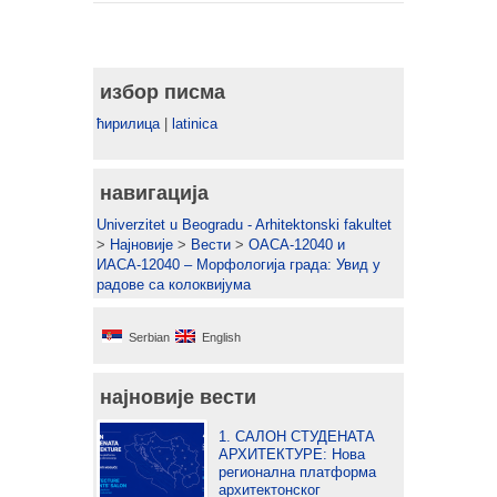
избор писма
ћирилица
|
latinica
навигација
Univerzitet u Beogradu - Arhitektonski fakultet
>
Најновије
>
Вести
>
ОАСА-12040 и
ИАСА-12040 – Морфологија града: Увид у
радове са колоквијума
Serbian
English
најновије вести
1. САЛОН СТУДЕНАТА
АРХИТЕКТУРЕ: Нова
регионална платформа
архитектонског