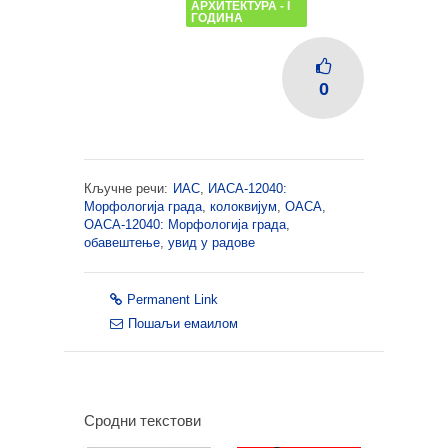
АРХИТЕКТУРА - I
ГОДИНА
0
Кључне речи:
ИАС
,
ИАСА-12040:
Морфологија града
,
колоквијум
,
ОАСА
,
ОАСА-12040: Морфологија града
,
обавештење
,
увид у радове
Permanent Link
Пошаљи емаилом
Сродни текстови