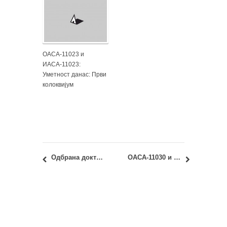
ОАСА-11023 и
ИАСА-11023:
Уметност данас: Први
колоквијум
Одбрана докторске дисертације: Дарко Петровић, дипл.инж.арх.
ОАСА-11030 и ИАСА-11030 – Град: форме и процеси: Јунски испитни рок – Увид у радове