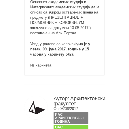
Основних академских студија и
Интегрисаних академских студија да је
списак са збиром остварених поена на
предмету (ПРЕЗЕНТАЦИЈЕ +
ПОЈМОВНИК + КОЛОКВИЈУМ
закључно са датумом 13.05.2017.)
постављен на Арх.Портал.
Увид у радове са колоквијума је
у
петак, 09. јуна 2017. године у 15
часова у кабинету 342а.
Из кабинета
Аутор:
Архитектонски
факултет
On 08/06/2017
ИАС
АРХИТЕКТУРА - I
ГОДИНА
ОАС