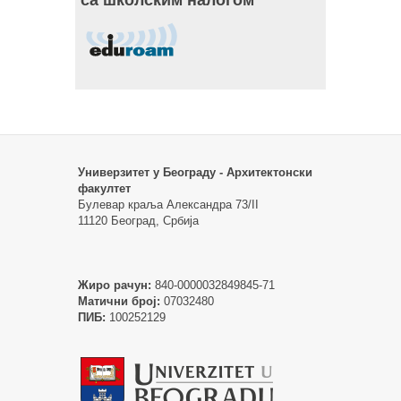
Универзитет у Београду - Архитектонски
факултет
Булевар краља Александра 73/II
11120 Београд, Србија
Жиро рачун:
840-0000032849845-71
Матични број:
07032480
ПИБ:
100252129