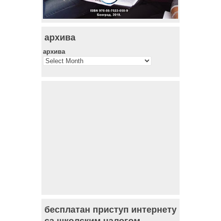
архива
архива
бесплатан приступ интернету
са школским налогом