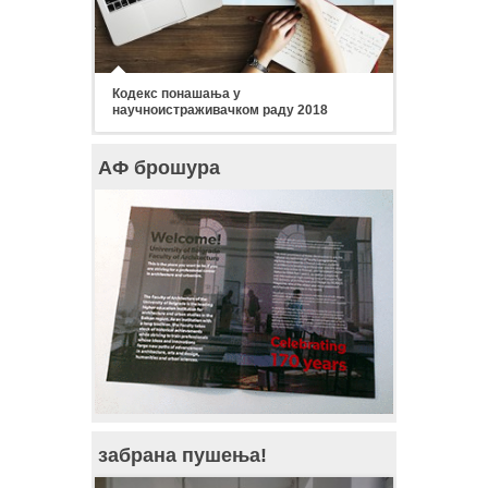
Кодекс понашања у
научноистраживачком раду 2018
АФ брошура
забрана пушења!