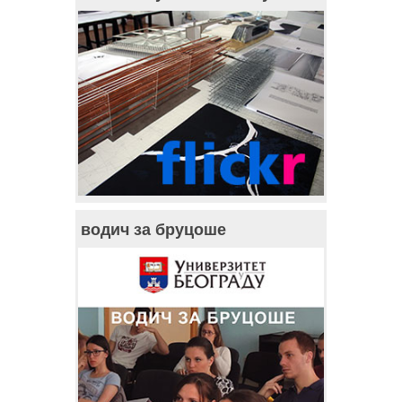
водич за бруцоше