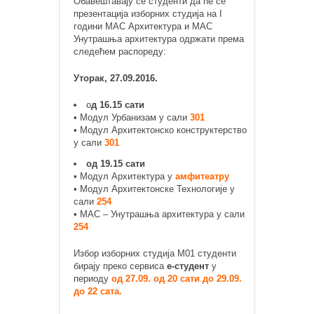
Обавештавају се студенти да ће се
презентација изборних студија на I
години МАС Архитектура и МАС
Унутрашња архитектура одржати према
следећем распореду:
Уторак, 27.09.2016.
о
д 16.15 сати
• Модул Урбанизам у сали
301
• Модул Архитектонско конструктерство
у сали
301
од 19.15 сати
• Модул Архитектура у
амфитеатру
• Модул Архитектонске Технологије у
сали
254
• МАС – Унутрашња архитектура у сали
254
Избор изборних студија М01 студенти
бирају преко сервиса
е-студент
у
периоду
од 27.09. од 20 сати до 29.09.
до 22 сата.