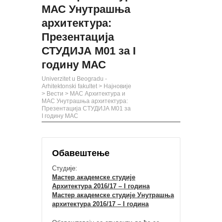
МАС Унутрашња
архитектура:
Презентација
СТУДИЈА М01 за I
годину МАС
Univerzitet u Beogradu -
Arhitektonski fakultet
>
Најновије
>
Вести
>
МАС Архитектура и
МАС Унутрашња архитектура:
Презентација СТУДИЈА М01 за
I годину МАС
Обавештење
Студије:
Мастер академске студије
Архитектура 2016/17 – I година
Мастер академске студије Унутрашња
архитектура 2016/17 – I година