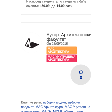
Распоред студената по студијима биће
објављен
30.09. до 14.00 сати.
Аутор:
Архитектонски
факултет
On 23/09/2016
МАС
АРХИТЕКТУРА
МАС УНУТРАШЊА
АРХИТЕКТУРА
0
Кључне речи:
изборни модул
,
изборни
предмет
,
МАС Архитектура
,
МАС Унутрашња
архитектура
,
МАСА
,
МУАД
,
обавештење
,