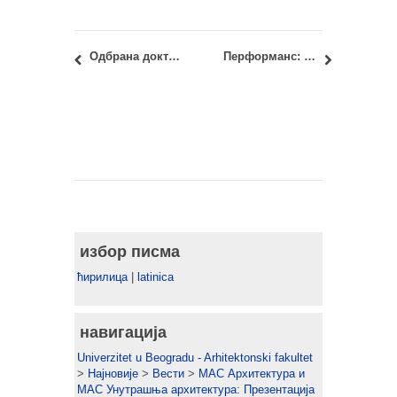
Одбрана докторске дисертације: мр Ивана Лукић, дипл.инж.арх.
Перформанс: “Sound is Body, Body is Sound“ јапанских уметника Јошија Маћиде и Маико Дате у читаоници библиотеке Архитектонског факултета
избор писма
ћирилица
|
latinica
навигација
Univerzitet u Beogradu - Arhitektonski fakultet
>
Најновије
>
Вести
>
МАС Архитектура и
МАС Унутрашња архитектура: Презентација