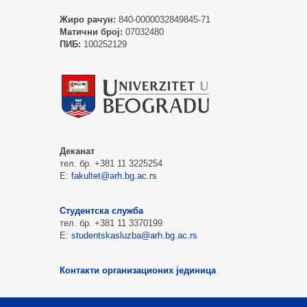
Жиро рачун:
840-0000032849845-71
Матични број:
07032480
ПИБ:
100252129
Деканат
тел. бр. +381 11 3225254
Е:
fakultet@arh.bg.ac.rs
Студентска служба
тел. бр. +381 11 3370199
Е:
studentskasluzba@arh.bg.ac.rs
Контакти организационих јединица