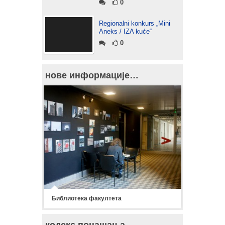
0
Regionalni konkurs „Mini
Aneks / IZA kuće“
0
нове информације…
Библиотека факултета
кодекс понашања…