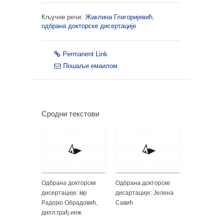
Кључне речи:
Жаклина Глигоријевић
,
одбрана докторске дисертације
Permanent Link
Пошаљи емаилом
Сродни текстови
Одбрана докторске
Одбрана докторске
дисертације: мр
дисартације: Јелена
Радојко Обрадовић,
Савић
дипл.грађ.инж