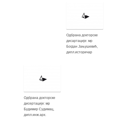
Одбрана докторске
дисартације: мр
Богдан Јањушевић,
дипл.историчар
Одбрана докторске
дисертације: мр
Будимир Судимац,
дипл.инж.арх.