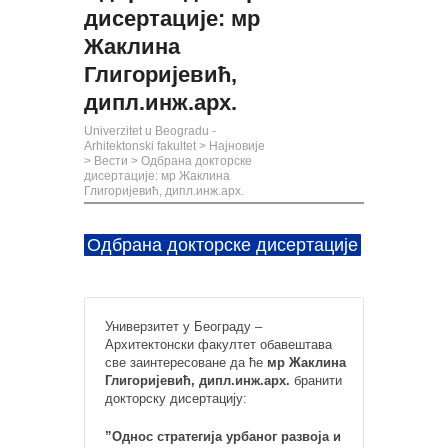
дисертације: мр
Жаклина
Глигоријевић,
дипл.инж.арх.
Univerzitet u Beogradu -
Arhitektonski fakultet
>
Најновије
>
Вести
>
Одбрана докторске
дисертације: мр Жаклина
Глигоријевић, дипл.инж.арх.
Одбрана докторске дисертације
Универзитет у Београду –
Архитектонски факултет обавештава
све заинтересоване да ће
мр Жаклина
Глигоријевић, дипл.инж.арх.
бранити
докторску дисертацију:
”Однос стратегија урбаног развоја и