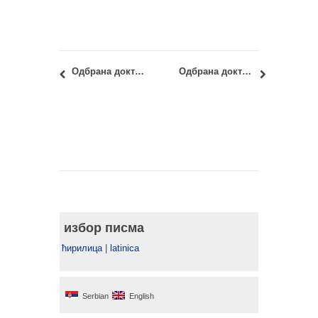
Одбрана докторске дисертације: Данијела Савкић, дипл.инж.арх.
Одбрана докторске дисертације: Јефто Терзовић, дипл.инж.арх.
избор писма
ћирилица
|
latinica
Serbian
English