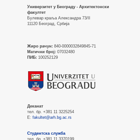
Универзитет у Београду - Архитектонски
факултет
Булевар краља Александра 73/II
11120 Београд, Србија
Жиро рачун:
840-0000032849845-71
Матични број:
07032480
ПИБ:
100252129
Деканат
тел. бр. +381 11 3225254
Е:
fakultet@arh.bg.ac.rs
Студентска служба
тел. бр. +381 11 3370199