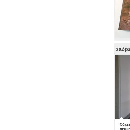
забр
Обаве
дисци