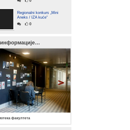
0
Regionalni konkurs „Mini
Aneks / IZA kuće“
0
 информације…
отека факултета