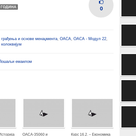
I ГОДИНА
0
а грађења и основе менаџмента
,
ОАСА
,
ОАСА - Модул 22
,
 колоквијум
Пошаљи емаилом
 Историја
ОАСА-35060 и
Курс 16.2. – Економика