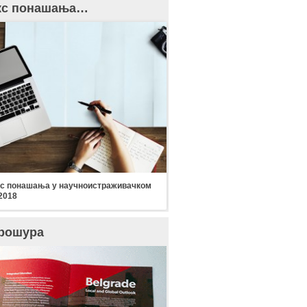
кс понашања…
с понашања у научноистраживачком
2018
рошура