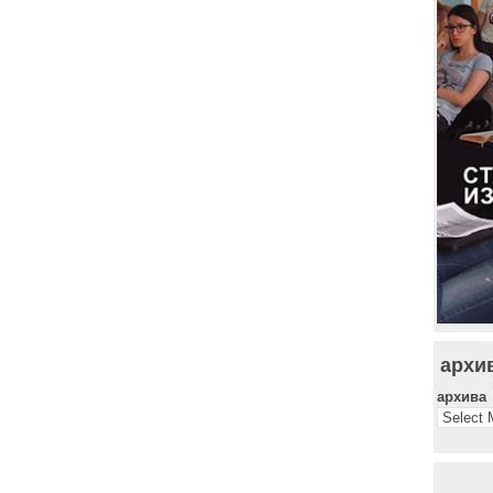
архи
архива