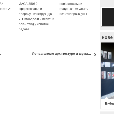
.4. –
ИАСА-35060
пројектовања и
ости 2:
Пројектовање и
грађења: Резултати
прорачун конструкција
испитног рока јун 1
2: Октобарски 2 испитни
рок – Увид у испитне
радове
нове
7. јун 2016. (ажурирано)
Летња школе архитектуре и шумарства: СКОЧ НА ГОЧ
Библи