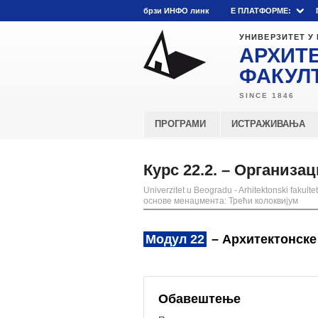
брзи ИНФО линк
E ПЛАТФОРМЕ:
УНИВЕРЗИТЕТ У
АРХИТ
ФАКУЛ
ПРОГРАМИ
ИСТРАЖИВАЊА
Курс 22.2. – Организа
Univerzitet u Beogradu - Arhitektonski fakultet
основе менаџмента: Трећи колоквијум
Модул 22
– Архитектонске
Обавештење