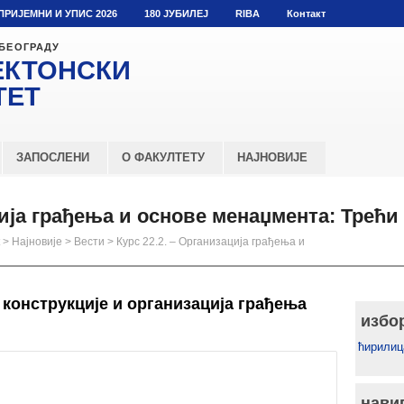
ПРИЈЕМНИ И УПИС 2026
180 ЈУБИЛЕЈ
RIBA
Контакт
 БЕОГРАДУ
ЕКТОНСКИ
ТЕТ
ЗАПОСЛЕНИ
О ФАКУЛТЕТУ
НАЈНОВИЈЕ
ција грађења и основе менаџмента: Трећи
>
Најновије
>
Вести
>
Курс 22.2. – Организација грађења и
 конструкције и организација грађења
избо
ћирилиц
нави