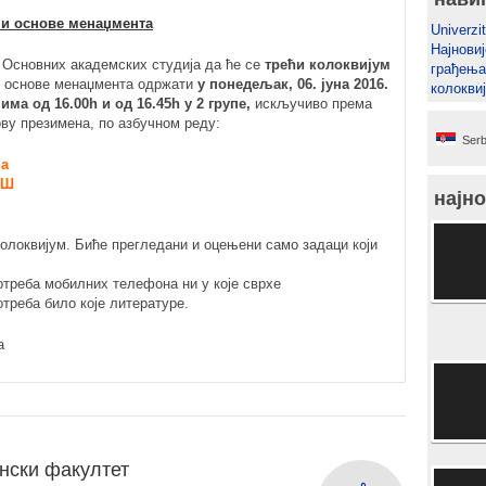
а и основе менаџмента
Univerzit
Најновиј
е Основних академских студија да ће се
трећи колоквијум
грађења
и основе менаџмента одржати
у понедељак, 06. јуна 2016.
колокви
ма од 16.00h и од 16.45h у 2 групе,
искључиво према
ву презимена, по азбучном реду:
Serb
Ма
 Ш
најно
олоквијум. Биће прегледани и оцењени само задаци који
отреба мобилних телефона ни у које сврхе
отреба било које литературе.
а
нски факултет