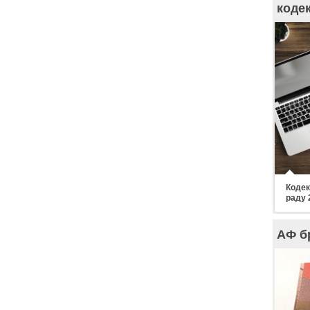
коде
Кодек
раду 
АФ б