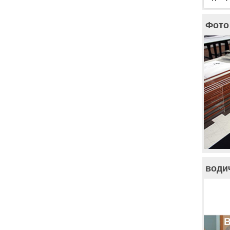
Фото 
води