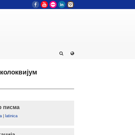
Facebook
YouTube
Flickr
LinkedIn
Instagram
 колоквијум
р писма
а
|
latinica
гација