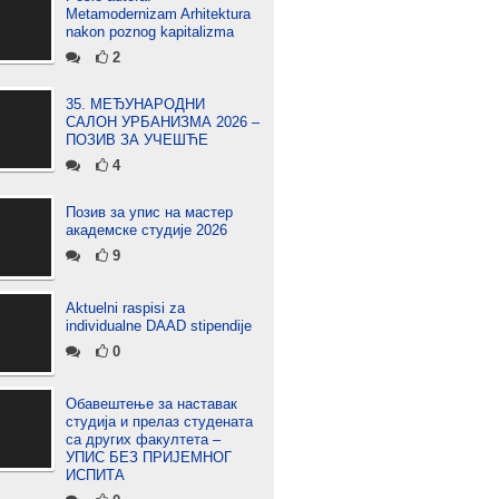
Metamodernizam Arhitektura
nakon poznog kapitalizma
2
35. МЕЂУНАРОДНИ
САЛОН УРБАНИЗМА 2026 –
ПОЗИВ ЗА УЧЕШЋЕ
4
Позив за упис на мастер
академске студије 2026
9
Aktuelni raspisi za
individualne DAAD stipendije
0
Обавештење за наставак
студија и прелаз студената
са других факултета –
УПИС БЕЗ ПРИЈЕМНОГ
ИСПИТА