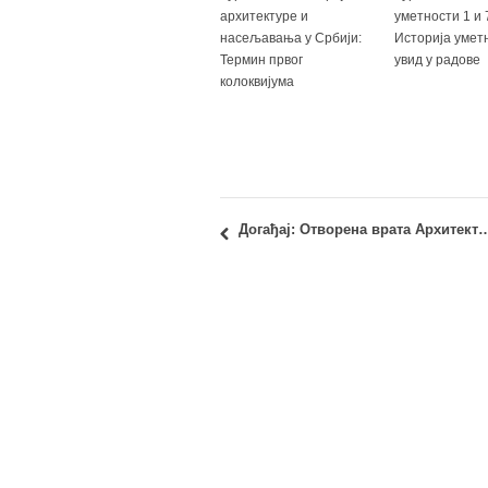
архитектуре и
уметности 1 и 7
насељавања у Србији:
Историја уметн
Термин првог
увид у радове
колоквијума
Догађај: Отворена врата Архитектонског факултета – 1