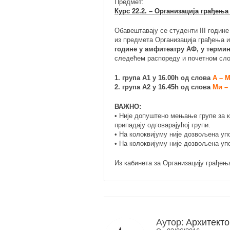
Предмет:
Курс 22.2. – Организација грађењ
Обавештавају се студенти III годин
из предмета Организација грађења 
године у амфитеатру АФ, у термини
следећем распореду и почетном сло
1. група А1 у 16.00h од слова
А – 
2. група А2 у 16.45h од слова
Ми –
ВАЖНО:
• Није допуштено мењање групе за к
припадају одговарајућој групи.
• На колоквијуму није дозвољена уп
• На колоквијуму није дозвољена уп
Из кабинета за Организацију грађењ
Аутор:
Архитекто