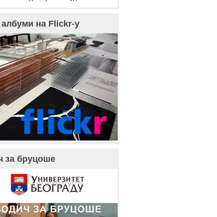
албуми на Flickr-у
ч за бруцоше