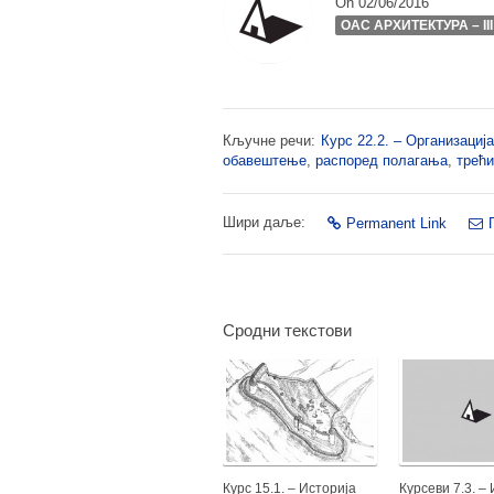
On 02/06/2016
ОАС АРХИТЕКТУРА – II
Кључне речи:
Курс 22.2. – Организациј
обавештење
,
распоред полагања
,
трећи
Шири даље:
Permanent Link
Сродни текстови
Курс 15.1. – Историја
Курсеви 7.3. –