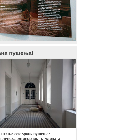
ана пушења!
штење о забрани пушења:
плинска одговорност студената