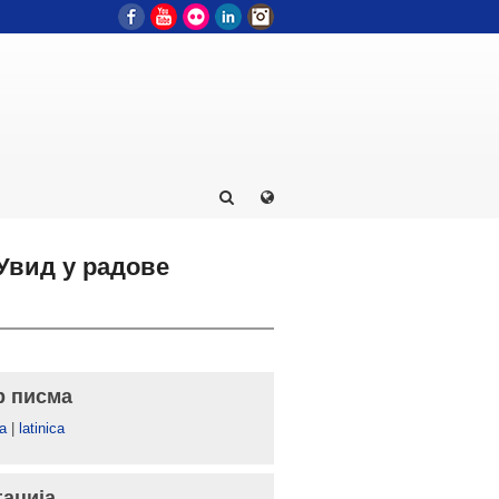
Facebook
YouTube
Flickr
LinkedIn
Instagram
Увид у радове
р писма
а
|
latinica
гација