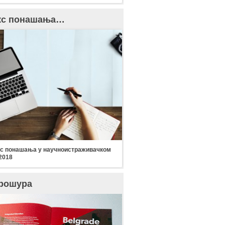
кс понашања…
с понашања у научноистраживачком
2018
рошура