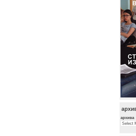
архи
архива