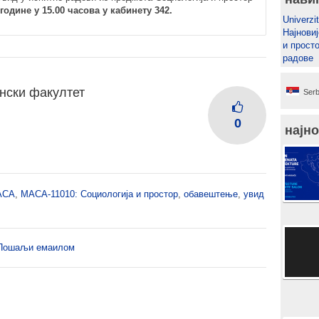
 године у 15.00 часова у кабинету 342.
Univerzit
Најновиј
и прост
радове
нски факултет
Serb
0
најно
АСА
,
МАСА-11010: Социологија и простор
,
обавештење
,
увид
Пошаљи емаилом