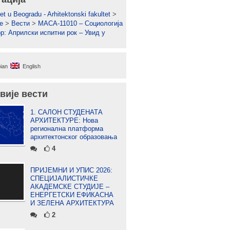
et u Beogradu - Arhitektonski fakultet
>
е
>
Вести
>
МАСА-11010 – Социологија
ор: Априлски испитни рок – Увид у
ian
English
вије вести
1. САЛОН СТУДЕНАТА
АРХИТЕКТУРЕ: Нова
регионална платформа
архитектонског образовања
4
ПРИЈЕМНИ И УПИС 2026:
СПЕЦИЈАЛИСТИЧКЕ
АКАДЕМСКЕ СТУДИЈЕ –
ЕНЕРГЕТСКИ ЕФИКАСНА
И ЗЕЛЕНА АРХИТЕКТУРА
2