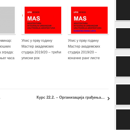
еминар:
Упис у прву годину
Упис у прву годину
лошких
Мастер академских
Мастер академских
 зграда:
студија 2019/20 – трећи
студија 2019/20 –
њег часа
уписни рок
коначне ранг листе
баште поврћа
Курс 22.2. – Организација грађења и основе менаџмента: Термин предавања за понедељак, 25. април 2016.