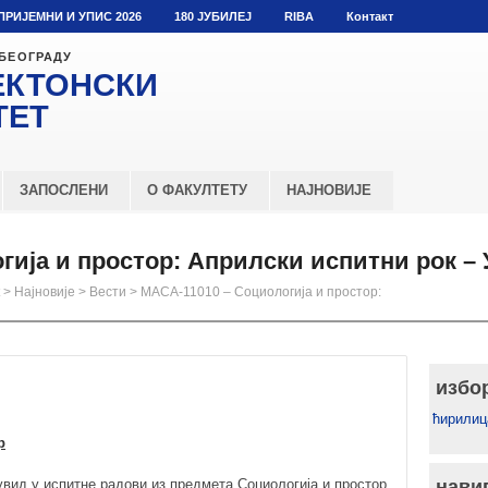
ПРИЈЕМНИ И УПИС 2026
180 ЈУБИЛЕЈ
RIBA
Контакт
 БЕОГРАДУ
ЕКТОНСКИ
ТЕТ
ЗАПОСЛЕНИ
О ФАКУЛТЕТУ
НАЈНОВИЈЕ
гија и простор: Априлски испитни рок – 
>
Најновије
>
Вести
>
МАСА-11010 – Социологија и простор:
избо
ћирилиц
р
увид у испитне радови из предмета Социологија и простор
нави