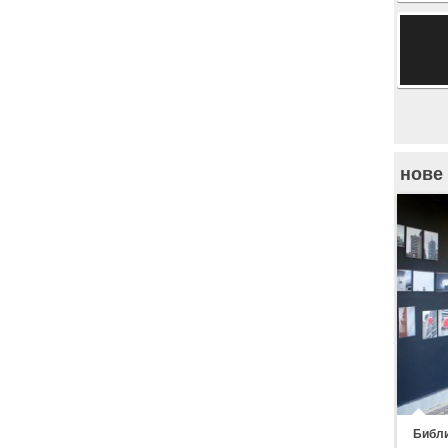
нове
Библи