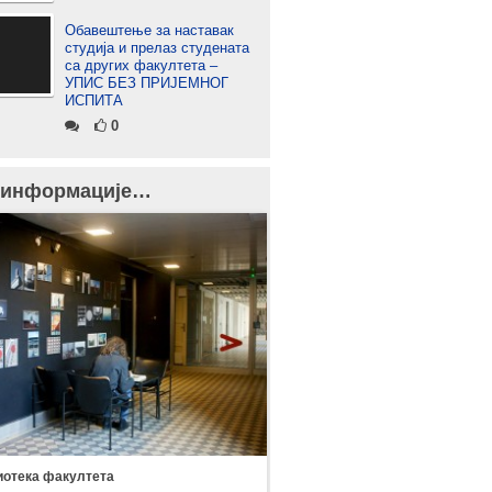
Обавештење за наставак
студија и прелаз студената
са других факултета –
УПИС БЕЗ ПРИЈЕМНОГ
ИСПИТА
0
 информације…
отека факултета