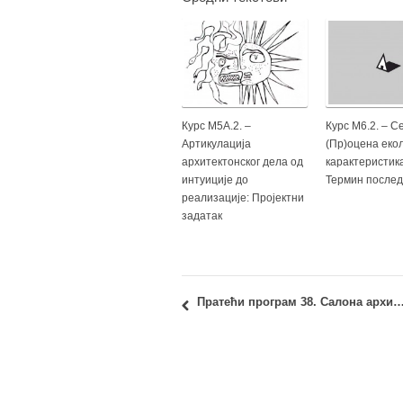
Курс М5А.2. –
Курс М6.2. – С
Артикулација
(Пр)оцена еко
архитектонског дела од
карактеристика
интуиције до
Термин послед
реализације: Пројектни
задатак
Пратећи програм 38. Салона архитектуре: Отворено за: Градске 