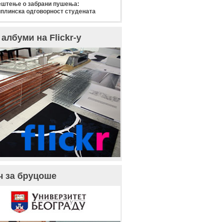
штење о забрани пушења:
плинска одговорност студената
албуми на Flickr-у
ч за бруцоше