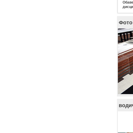
Обаве
дисци
Фото 
води