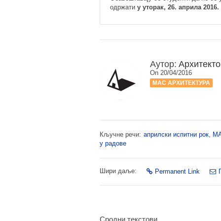
одржати
у уторак, 26. априла 2016.
Аутор:
Архитекто
On 20/04/2016
МАС АРХИТЕКТУРА
Кључне речи:
априлски испитни рок
,
М
у радове
Шири даље:
Permanent Link
Сродни текстови