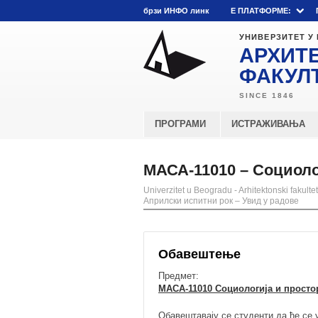
брзи ИНФО линк
E ПЛАТФОРМЕ:
УНИВЕРЗИТЕТ У
АРХИТ
ФАКУЛ
ПРОГРАМИ
ИСТРАЖИВАЊА
МАСА-11010 – Социоло
Univerzitet u Beogradu - Arhitektonski fakultet
Априлски испитни рок – Увид у радове
Обавештење
Предмет:
МАСА-11010 Социологија и просто
Обавештавају се студенти да ће се 