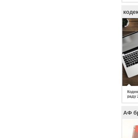
коде
Кодек
раду 
АФ б