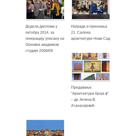
Додела диплома у
Награде и признања
октобру 2014. за
21. Салона
генерацију уписану на
архитектуре Нови Сад
Основне академске
студије 2008/09
Предавање:
“Архитектура броја ɸ”
– др Јелена В.
Атанасијевић