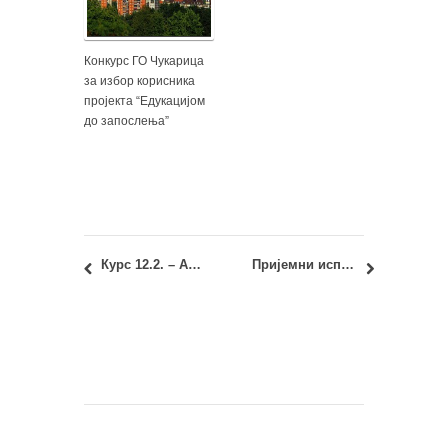
Конкурс ГО Чукарица
за избор корисника
пројекта “Едукацијом
до запослења”
Курс 12.2. – Архитектонска физика: Јунски испитни рок – Оцене, записници и враћање радова
Пријемни испит 2015: Примери тачно решених тестова по групама