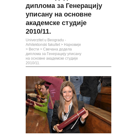
диплома за Генерацију
уписану на основне
академске студије
2010/11.
Univerzitet u Beogradu -
Arhitektonski fakultet
>
Најновије
>
Вести
>
Свечана додела
диплома за Генерацију уписану
на основне академске студије
2010/11.