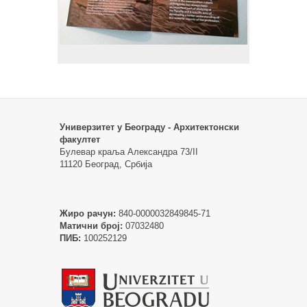
Универзитет у Београду - Архитектонски
факултет
Булевар краља Александра 73/II
11120 Београд, Србија
Жиро рачун:
840-0000032849845-71
Матични број:
07032480
ПИБ:
100252129