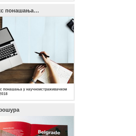
кс понашања…
с понашања у научноистраживачком
2018
рошура