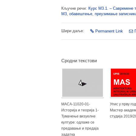
Кључне речи:
Курс М3.1. – Савремене т
М3
,
обавештење
,
преузимање записник
Шири даље:
Permanent Link
Сродни текстови
МАСА-11020-01-
Упис у прву го
Историја и теорија 1-
Мастер академ
Тумачење визуелне
студија 2019/2
културе: одлаже се
предавање и предаја
задатка