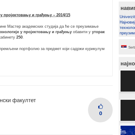
нави
 у пројектовању и грађењу – 2014/15
Univerzit
Најновиј
дине Мастер академских студија да ће се преузимање
техноло
хнологије у пројектовању и грађењу
обавити у
уторак
преузим
кабинету
250
.
Serb
ипремљени портфолио за предмет који садржи курикулум
најно
нски факултет
0