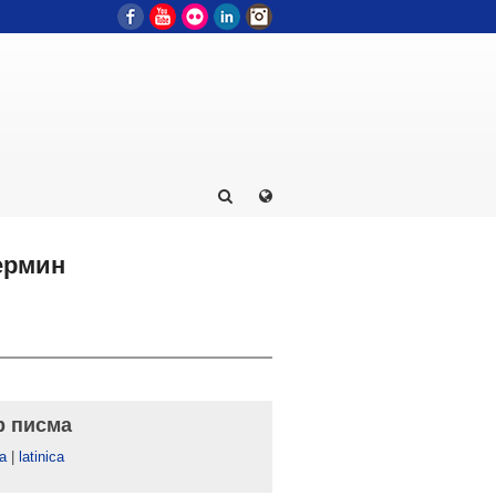
Facebook
YouTube
Flickr
LinkedIn
Instagram
термин
р писма
а
|
latinica