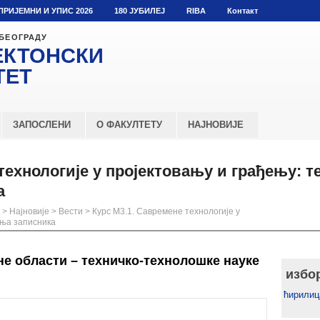
ПРИЈЕМНИ И УПИС 2026
180 ЈУБИЛЕЈ
RIBA
Контакт
 БЕОГРАДУ
ЕКТОНСКИ
ТЕТ
ЗАПОСЛЕНИ
О ФАКУЛТЕТУ
НАЈНОВИЈЕ
технологије у пројектовању и грађењу: 
а
>
Најновије
>
Вести
>
Курс М3.1. Савремене технологије у
ања записника
е области – техничко-технолошке науке
избо
ћирилиц