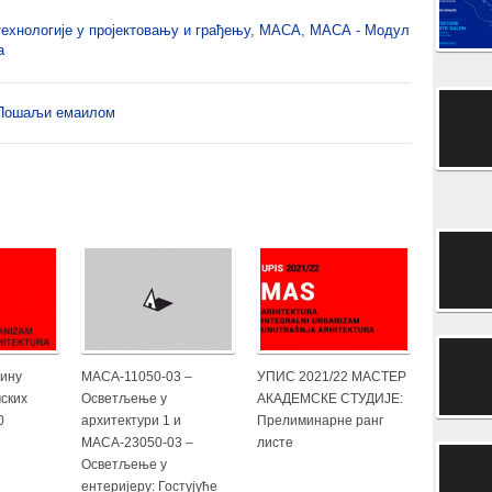
ехнологије у пројектовању и грађењу
,
МАСА
,
МАСА - Модул
а
Пошаљи емаилом
дину
МАСА-11050-03 –
УПИС 2021/22 МАСТЕР
ских
Осветљење у
АКАДЕМСКЕ СТУДИЈЕ:
0
архитектури 1 и
Прелиминарне ранг
МАСА-23050-03 –
листе
Осветљење у
ентеријеру: Гостујуће