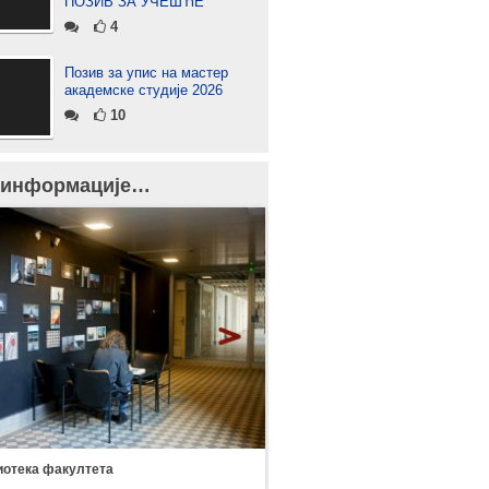
ПОЗИВ ЗА УЧЕШЋЕ
4
Позив за упис на мастер
академске студије 2026
10
 информације…
отека факултета