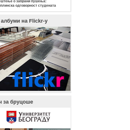
штење о забрани пушења:
плинска одговорност студената
албуми на Flickr-у
ч за бруцоше