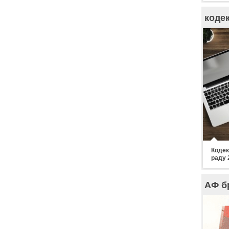
коде
Кодек
раду 
АФ б