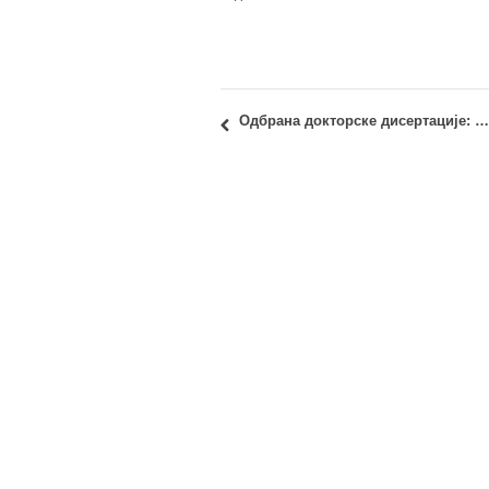
Одбрана докторске дисертације: Александра Чабаркапа, маст.инж.арх