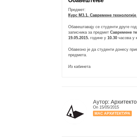
Обавештење
Предмет:
Курс М3.1. Савремене технологије
Обавештавају се студенти друге го
записника за предмет
Савремене те
19.05.2015.
године у
10.30
часова у 
Обавезно је да студенти донесу пр
предмета.
Из кабинета
Аутор:
Архитекто
On 15/05/2015
МАС АРХИТЕКТУРА