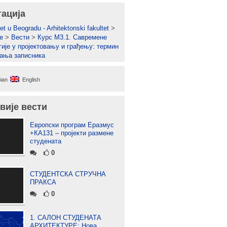
гација
et u Beogradu - Arhitektonski fakultet
>
е
>
Вести
>
Курс М3.1. Савремене
гије у пројектовању и грађењу: термин
ања записника
ian
English
вије вести
Европски програм Еразмус
+КА131 – пројекти размене
студената
0
СТУДЕНТСКА СТРУЧНА
ПРАКСА
0
1. САЛОН СТУДЕНАТА
АРХИТЕКТУРЕ: Нова