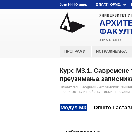
брзи ИНФО линк
E ПЛАТФОРМЕ:
УНИВЕРЗИТЕТ У
АРХИТ
ФАКУЛ
ПРОГРАМИ
ИСТРАЖИВАЊА
Курс М3.1. Савремене 
преузимања записник
Univerzitet u Beogradu - Arhitektonski fakultet
пројектовању и грађењу: термин преузим
Модул М3
– Опште наставн