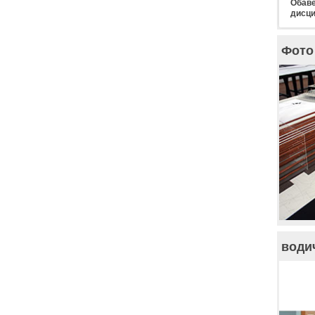
Обаве
дисци
Фото 
води