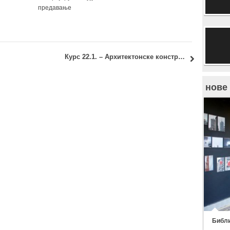
предавање
Курс 22.1. – Архитектонске конструкције 3: термин преузимања записника
нове
Библи