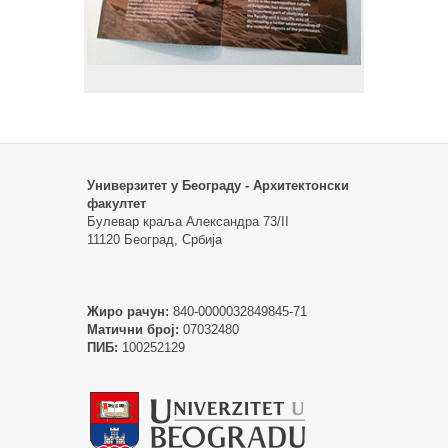
Универзитет у Београду - Архитектонски
факултет
Булевар краља Александра 73/II
11120 Београд, Србија
Жиро рачун:
840-0000032849845-71
Матични број:
07032480
ПИБ:
100252129