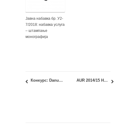
Јавна набавка бр. У2-
7/2018: набавка услуга
– штампање
монографија
Конкурс: Danubius Young Scientist Award 2015
AUR 2014/15 History and Theory Lecture: Karin Šerman