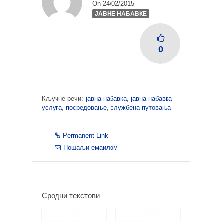
On 24/02/2015
ЈАВНЕ НАБАВКЕ
0
Кључне речи:
јавна набавка
,
јавна набавка
услуга
,
посредовање
,
службена путовања
Permanent Link
Пошаљи емаилом
Сродни текстови