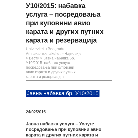
У10/2015: набавкa
услуга – посредовања
при куповини авио
карата и других путних
карата и резервација
Univerzitet u Beogradu -
Arhitektonski fakultet
>
Најновије
>
Вести
>
Јавна набавка бр.
У10/2015: набавкa услуга –
посредовања при куповини
авио карата и других путних
карата и резервација
Јавна набавка бр. У10/2015
24/02/2015
Јавна набавка услуга – Услуге
посредовања при куповини авио
карата и других путних карата и