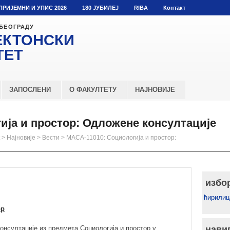
ПРИЈЕМНИ И УПИС 2026
180 ЈУБИЛЕЈ
RIBA
Контакт
 БЕОГРАДУ
ЕКТОНСКИ
ТЕТ
ЗАПОСЛЕНИ
О ФАКУЛТЕТУ
НАЈНОВИЈЕ
ија и простор: Одложене консултације
>
Најновије
>
Вести
>
МАСА-11010: Социологија и простор:
избо
ћирилиц
ор
нсултације из предмета Социологија и простор у
нави