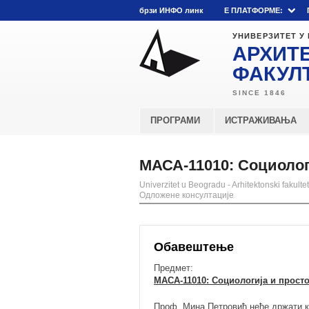
брзи ИНФО линк
E ПЛАТФОРМЕ:
УНИВЕРЗИТЕТ У
АРХИТ
ФАКУЛ
ПРОГРАМИ
ИСТРАЖИВАЊА
МАСА-11010: Социолог
Univerzitet u Beogradu - Arhitektonski fakultet
Одложене консултације
Обавештење
Предмет:
МАСА-11010: Социологија и прост
Проф. Мина Петровић неће држати ко