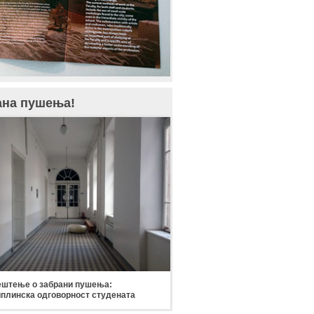
ана пушења!
штење о забрани пушења:
плинска одговорност студената