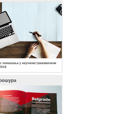
с понашања у научноистраживачком
2018
рошура