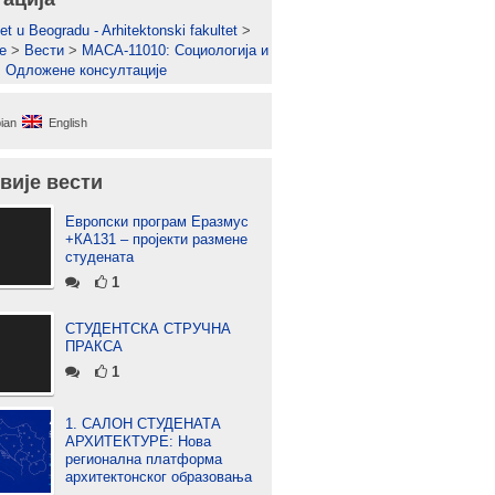
et u Beogradu - Arhitektonski fakultet
>
е
>
Вести
>
МАСА-11010: Социологија и
: Одложене консултације
ian
English
вије вести
Европски програм Еразмус
+КА131 – пројекти размене
студената
1
СТУДЕНТСКА СТРУЧНА
ПРАКСА
1
1. САЛОН СТУДЕНАТА
АРХИТЕКТУРЕ: Нова
регионална платформа
архитектонског образовања