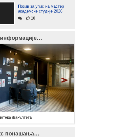
Позив за упис на мастер
академске студије 2026
10
 информације…
отека факултета
кс понашања…