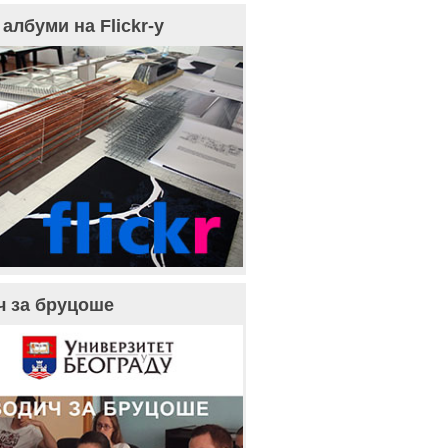
албуми на Flickr-у
ч за бруцоше