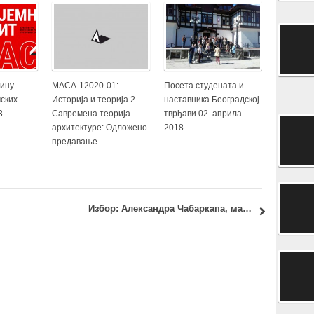
дину
МАСА-12020-01:
Посета студената и
ских
Историја и теорија 2 –
наставника Београдској
3 –
Савремена теорија
тврђави 02. априла
архитектуре: Одложено
2018.
предавање
Избор: Александра Чабаркапа, маст.инж.арх.