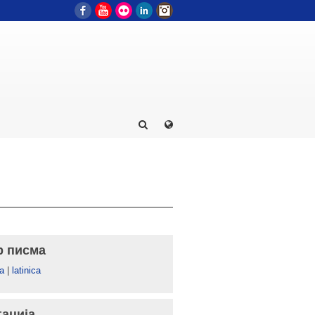
Facebook
YouTube
Flickr
LinkedIn
Instagram
р писма
а
|
latinica
гација