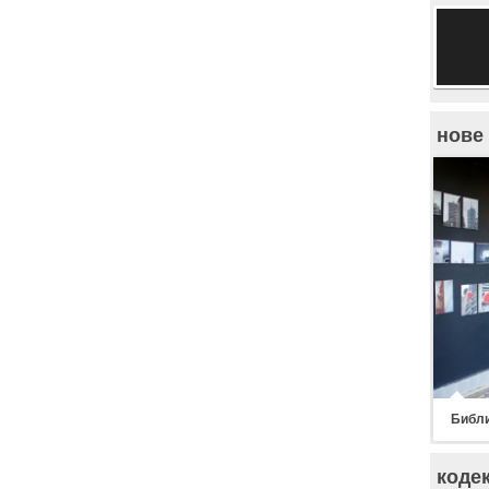
нове
Библи
коде