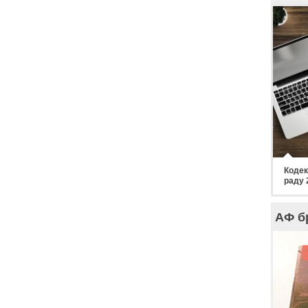
Кодек
раду 
АФ б