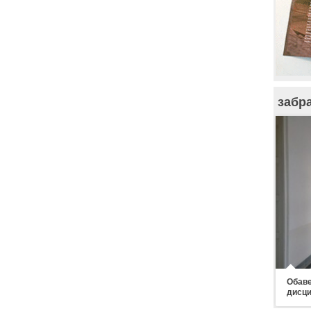
забр
Обаве
дисци