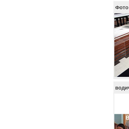
Фото 
води