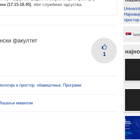
е (17.15-18.45)
, због службеног одсуства.
Univerzit
Најновиј
простор
Serb
нски факултет
најно
1
ологија и простор
,
обавештење
,
Програми
Пошаљи емаилом