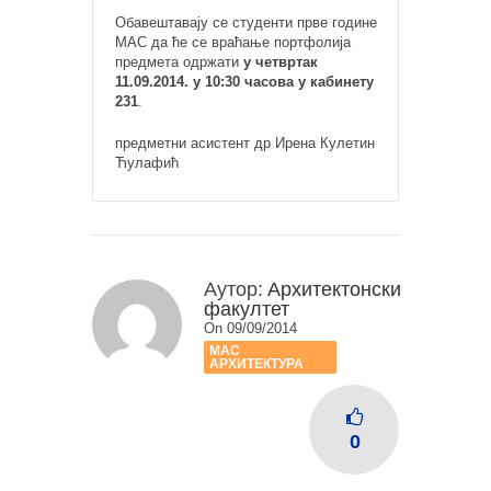
Обавештавају се студенти прве године
МАС да ће се враћање портфолија
предмета одржати
у четвртак
11.09.2014. у 10:30 часова у кабинету
231
.
предметни асистент др Ирена Кулетин
Ћулафић
Аутор:
Архитектонски
факултет
On 09/09/2014
МАС
АРХИТЕКТУРА
0