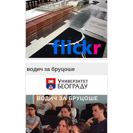
водич за бруцоше