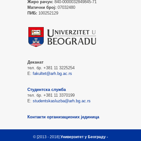
Жиро рачун:
840-0000032849845-71
Матични број:
07032480
ПИБ:
100252129
Деканат
тел. бр. +381 11 3225254
Е:
fakultet@arh.bg.ac.rs
Студентска служба
тел. бр. +381 11 3370199
Е:
studentskasluzba@arh.bg.ac.rs
Контакти организационих јединица
© [2013 - 2018]
Универзитет у Београду -