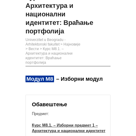
Архитектура и
национални
идентитет: Враћање
портфолија
Univerzitet u Beogradu -
Arhitektonski fakultet
>
Најновије
>
Вести
>
Курс М8.1. –
Архитектура и национални
идентитет: Враћање
портфолија
Модул М8
– Изборни модул
Обавештење
Предмет:
Курс М8.1. – Изборни предмет 1 –
Архитектура и национални идентитет