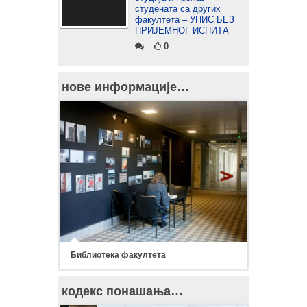
студената са других
факултета – УПИС БЕЗ
ПРИЈЕМНОГ ИСПИТА
0
нове информације…
Библиотека факултета
кодекс понашања…