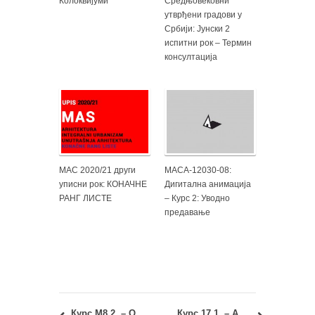
Колоквијуми
Средњовековни
утврђени градови у
Србији: Јунски 2
испитни рок – Термин
консултација
МАС 2020/21 други
МАСА-12030-08:
уписни рок: КОНАЧНЕ
Дигитална анимација
РАНГ ЛИСТЕ
– Курс 2: Уводно
предавање
Курс М8.2. – Основе симболичке и естетске комуникације у архитектури: Враћање портфолија
Курс 17.1. – Архитектура и уметност Европе у доба неокласицизма и романтизма: Враћање портфолија