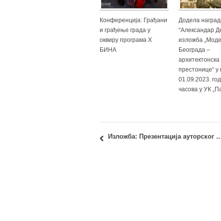
Конференција: Грађани
Додела наград
и грађење града у
“Александар Д
оквиру програма X
изложба „Мод
БИНА
Београда –
архитектонска
престонице“ у 
01.09.2023. го
часова у УК „П
Изложба: Презентација ауторског опуса др Мирјане Луки