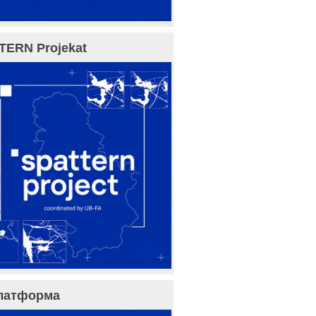
TERN Projekat
латформа