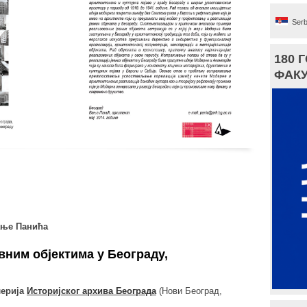
Serb
180 
ФАКУ
ање Панића
вним објектима у Београду,
лерија
Историјског архива Београда
(Нови Београд,