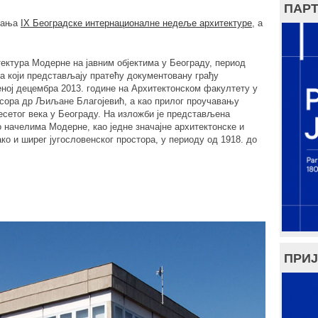
ПАРТ
авања
IX Београдске интернационалне недеље архитектуре
, а
ектура Модерне на јавним објектима у Београду, период
а који представљају пратећу документовану грађу
еној децембра 2013. године на Архитектонском факултету у
сора др Љиљане Благојевић, а као прилог проучавању
сетог века у Београду. На изложби је представљена
о начелима Модерне, као једне значајне архитектонске и
ако и ширег југословенског простора, у периоду од 1918. до
ПРИЈ