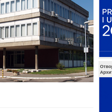
Отво
Архи