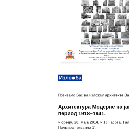
Изложба
Позивамо Вас на изложбу
архитекте В
Архитектура Модерне на ја
период 1918–1941.
у
среду
,
28. маја 2014
, у
13
часова,
Га
Палмира Тољатија 1).