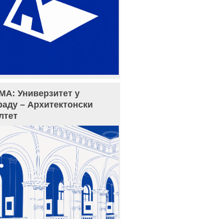
МА: Универзитет у
раду – Архитектонски
лтет