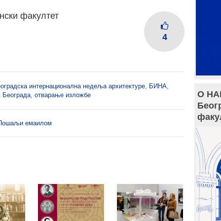
нски факултет
4
оградска интернационална недеља архитектуре
,
БИНА
,
О НА
в Београда
,
отварање изложбе
Беог
факу
Пошаљи емаилом