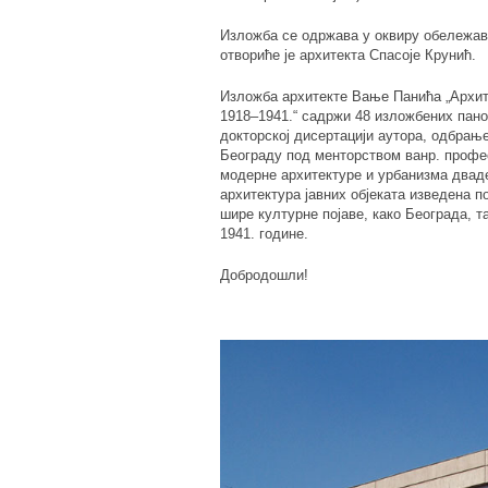
Изложба се одржава у оквиру обележ
отвориће је архитекта Спасоје Крунић.
Изложба архитекте Вање Панића „Архит
1918–1941.“ садржи 48 изложбених пано
докторској дисертацији аутора, одбрањ
Београду под менторством ванр. профе
модерне архитектуре и урбанизма дваде
архитектура јавних објеката изведена п
шире културне појаве, како Београда, т
1941. године.
Добродошли!