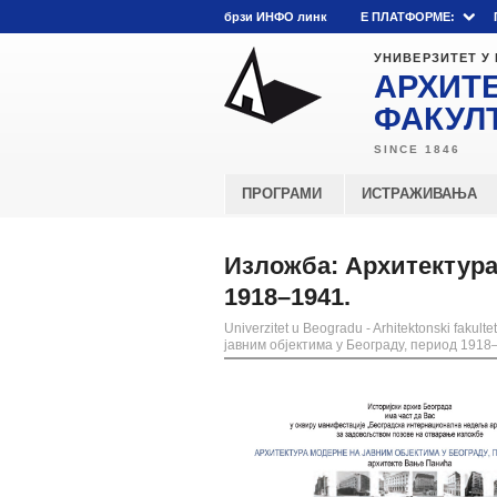
брзи ИНФО линк
E ПЛАТФОРМЕ:
УНИВЕРЗИТЕТ У
АРХИТ
ФАКУЛ
ПРОГРАМИ
ИСТРАЖИВАЊА
Изложба: Архитектура
1918–1941.
Univerzitet u Beogradu - Arhitektonski fakultet
јавним објектима у Београду, период 1918