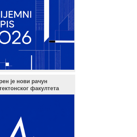
рен је нови рачун
тектонског факултета