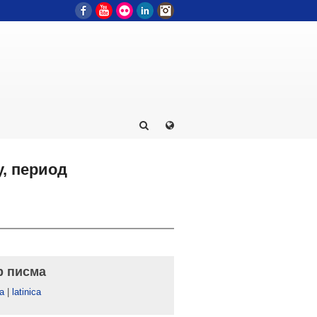
Facebook
YouTube
Flickr
LinkedIn
Instagram
у, период
р писма
а
|
latinica