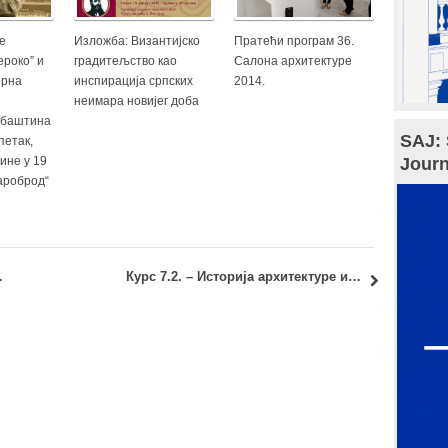
е
Изложба: Византијско
Пратећи програм 36.
ероко” и
градитељство као
Салона архитектуре
ерна
инспирација српских
2014.
неимара новијег доба
 баштина
SAJ: 
петак,
Journ
дине у 19
ароброд“
ћ, дипл.инж.арх.
Курс 7.2. – Историја архитектуре и насељавања 2: Нови термин колоквијума