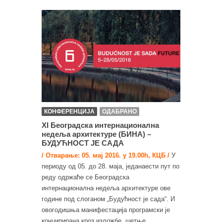
КОНФЕРЕНЦИЈА
ОДАБРАНО
XI Београдска интернационална
недеља архитектуре (БИНА) –
БУДУЋНОСТ ЈЕ САДА
/ Отварање: 05. мај 2016. у 19.00h, КЦБ /
У
периоду од 05. до 28. маја, једанаести пут по
реду одржаће се Београдска
интернационална недеља архитектуре ове
године под слоганом „Будућност је сада“. И
овогодишња манифестација програмски је
конципирана кроз изложбе, шетње,