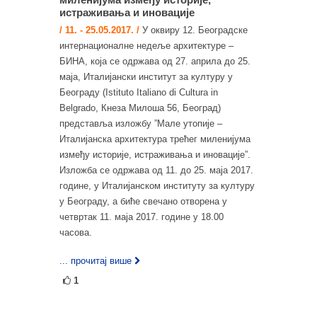
истраживања и иновације
/ 11. - 25.05.2017. /
У оквиру 12. Београдске
интернационалне недеље архитектуре –
БИНА, која се одржава од 27. априла до 25.
маја, Италијански институт за културу у
Београду (Istituto Italiano di Cultura in
Belgrado, Кнеза Милоша 56, Београд)
представља изложбу ”Мале утопије –
Италијанска архитектура трећег миленијума
између историје, истраживања и иновације”.
Изложба се одржава од 11. до 25. маја 2017.
године, у Италијанском институту за културу
у Београду, а биће свечано отворена у
четвртак 11. маја 2017. године у 18.00
часова.
... прочитај више
1