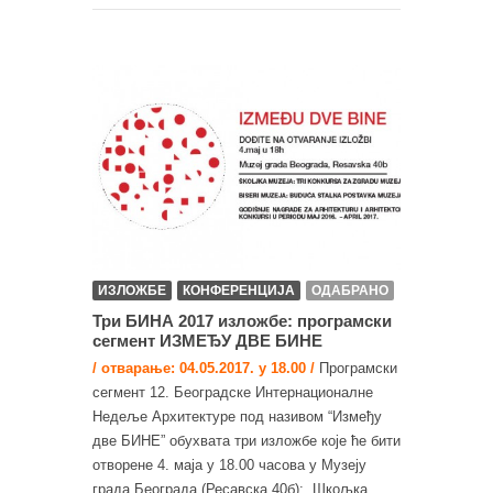
ИЗЛОЖБЕ
КОНФЕРЕНЦИЈА
ОДАБРАНО
Три БИНА 2017 изложбе: програмски
сегмент ИЗМЕЂУ ДВЕ БИНЕ
/ отварање: 04.05.2017. у 18.00 /
Програмски
сегмент 12. Београдске Интернационалне
Недеље Архитектуре под називом “Између
две БИНЕ” обухвата три изложбе које ће бити
отворене 4. маја у 18.00 часова у Музеју
града Београда (Ресавска 40б): „Шкољка