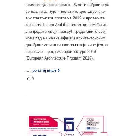
прилику да проговорите - будети виђени и да
се ваш глас чује - постаните део Европског
архитектонског програма 2019 и проверите
како вам Future Architecture може помоћи да
унапредите своју праксу! Представите свој
нови рад на најзначајнијим архитектонским
догађањима и активностима која чине језгро
Европског програма архитектуре 2019
(European Architecture Program 2019).
... прочитај више
0