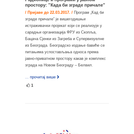
простору: ”Када би зграде причале”
/ Пријаве до 22.03.2017. /
Програм „Кад би
зграде причале” је вишегодишњи
истраживачки пројекат који се реализује у
сарадњи организација ФРУ из Скопља,
Бацача Сјенки из Загреба и Супервизуелне
из Београда. Београдско издање бавиће се
питањима успостављања односа према
јавно-приватном простору какав је комплекс
зграда на Новом Београду – Белвил.
... прочитај више
1