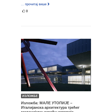
... прочитај више
0
ИЗЛОЖБЕ
Изложба: МАЛЕ УТОПИЈЕ –
Италијанска архитектура трећег
миленијума између историје,