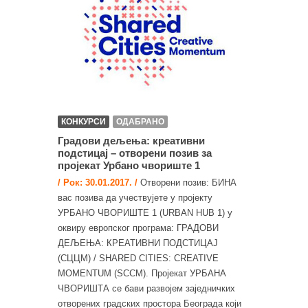
КОНКУРСИ
ОДАБРАНО
Градови дељења: креативни
подстицај – отворени позив за
пројекат Урбано чвориште 1
/ Рок: 30.01.2017. /
Отворени позив: БИНА
вас позива да учествујете у пројекту
УРБАНО ЧВОРИШТЕ 1 (URBAN HUB 1) у
оквиру европског програма: ГРАДОВИ
ДЕЉЕЊА: КРЕАТИВНИ ПОДСТИЦАЈ
(СЦЦМ) / SHARED CITIES: CREATIVE
MOMENTUM (SCCM). Пројекат УРБАНА
ЧВОРИШТА се бави развојем заједничких
отворених градских простора Београда који