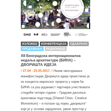
ИЗЛОЖБЕ
КОНФЕРЕНЦИЈА
ОДАБРАНО
ПРЕДАВАЊА
РАДИОНИЦЕ
XII Београдска интернационална
недеља архитектуре (БИНА) –
ДВОРИШТА ИДЕЈА
/ 27.04 - 25.05.2017. /
Назив овогодишње
манифестације Дворишта идеја проистекао је
из концепта европског пројекта у којем ће
БИНА са још једанаест партнера учествовати
следеће четири године – Градови дељења:
креативни подстицај (Shared Cities: Creative
Momentum) – и полази од појма „двориште“
које је у основи заједнички, јавни простор у