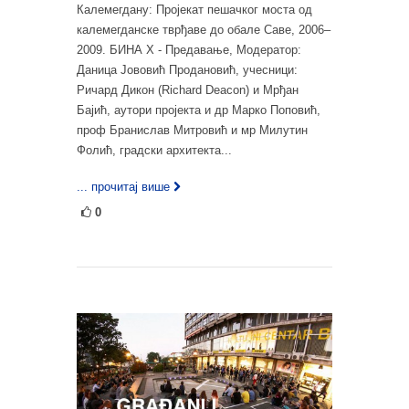
Калемегдану: Пројекат пешачког моста од
калемегданске тврђаве до обале Саве, 2006–
2009. БИНА X - Предавање, Модератор:
Даница Јововић Продановић, учесници:
Ричард Дикон (Richard Deacon) и Мрђан
Бајић, аутори пројекта и др Марко Поповић,
проф Бранислав Митровић и мр Милутин
Фолић, градски архитекта...
... прочитај више
0