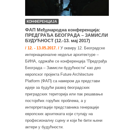
КОНФЕРЕНЦИЈА
ФАП Међународна конференција:
ПРЕДГРАЂА БЕОГРАДА – ЗАМИСЛИ
БУДУЋНОСТ (12.-13. мај 2017)
/ 12. - 13.05.2017. /
У оквиру 12. Београдске
интернационалне недеље архитектуре –
БИНА, одржаће се конференција ”Предграђа
Београда – Замисли будућности” као део
европског пројекта Future Architecture
Platform (ФАП) са намером да представи
идеје за будући развој београдских
приградских територија или пак решавање
постојећих горућих проблема, а у
интерпретацији представника генерације
европских архитеката који ступају на
професионалну сцену и који ће бити њени
актери у будућности.