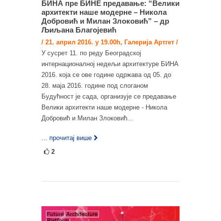
БИНА пре БИНЕ предавање: “Велики
архитекти наше модерне – Никола
Добровић и Милан Злоковић” – др
Љиљана Благојевић
/ 21. април 2016. у 19.00h, Галерија Артгет /
У сусрет 11. по реду Београдској
интернационалној недељи архитектуре БИНА
2016. која се ове године одржава од 05. до
28. маја 2016. године под слоганом
Будућност је сада, организује се предавање
Велики архитекти наше модерне - Никола
Добровић и Милан Злоковић...
... прочитај више
2