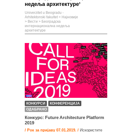
недеља архитектуре’
Univerzitet u Beogradu -
Arhitektonski fakultet
>
Најновије
>
Вести
>
Београдска
интернационална недеља
архитектуре
КОНКУРСИ
КОНФЕРЕНЦИЈА
ОДАБРАНО
Конкурс: Future Architecture Platform
2019
/ Рок за пријаву 07.01.2019. /
Искористите