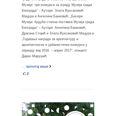
Музеја: три конкурса за зграду Музеја града
Београда“ – Аутори: Злата Вуксановић
Мацура и Ангелина Банковић; „Бисери
Музеја: будућа стална поставка Музеја града
Београда“ – Аутори: Ангелина Банковић,
Драгана Стојић и Злата Вуксановић Мацура и
„Годишње награде за архитектуру и
архитектонски и урбанистички конкурси у
периоду мај 2016. – април 2017“, концепт:
Дарко Марушић.
... прочитај више
2