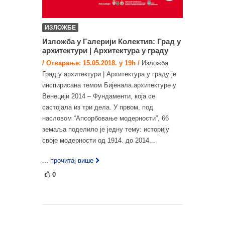
ИЗЛОЖБЕ
Изложба у Галерији Колектив: Град у
архитектури | Архитектура у граду
/ Отварање: 15.05.2018. у 19h /
Изложба
Град у архитектури | Архитектура у граду је
инспирисана темом Бијенала архитектуре у
Венецији 2014 – Фундаменти, која се
састојала из три дела. У првом, под
насловом “Апсорбовање модерности”, 66
земаља поделило је једну тему: историју
своје модерности од 1914. до 2014...
... прочитај више
0