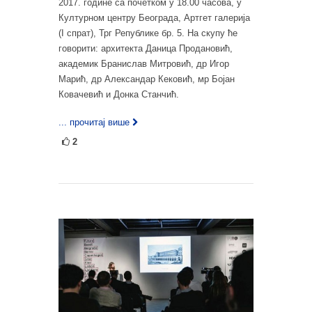
2017. године са почетком у 18.00 часова, у
Културном центру Београда, Артгет галерија
(I спрат), Трг Републике бр. 5. На скупу ће
говорити: архитекта Даница Продановић,
академик Бранислав Митровић, др Игор
Марић, др Александар Кековић, мр Бојан
Ковачевић и Донка Станчић.
... прочитај више
2