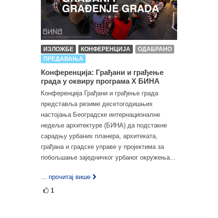
ИЗЛОЖБЕ
КОНФЕРЕНЦИЈА
ОДАБРАНО
ПРЕДАВАЊА
Конференција: Грађани и грађење
града у оквиру програма X БИНА
Конференција Грађани и грађење града
представља резиме десетогодишњих
настојања Београдске интернационалне
недеље архитектуре (БИНА) да подстакне
сарадњу урбаних планера, архитеката,
грађана и градске управе у пројектима за
побољшање заједничког урбаног окружења...
... прочитај више
1