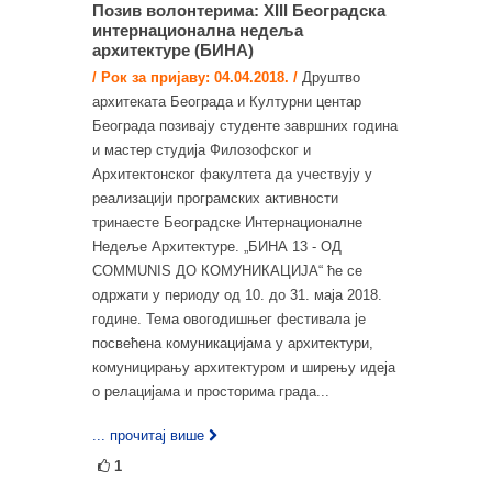
Позив волонтерима: XIII Београдска
интернационална недеља
архитектуре (БИНА)
/ Рок за пријаву: 04.04.2018. /
Друштво
архитеката Београда и Културни центар
Београда позивају студенте завршних година
и мастер студија Филозофског и
Архитектонског факултета да учествују у
реализацији програмских активности
тринаесте Београдске Интернационалне
Недеље Архитектуре. „БИНА 13 - ОД
COMMUNIS ДО КОМУНИКАЦИЈА“ ће се
oдржати у периоду од 10. до 31. маја 2018.
године. Тема овогодишњег фестивала је
посвећена комуникацијама у архитектури,
комуницирању архитектуром и ширењу идеја
о релацијама и просторима града...
... прочитај више
1