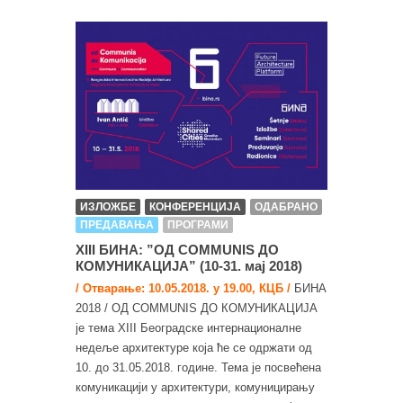
ИЗЛОЖБЕ
КОНФЕРЕНЦИЈА
ОДАБРАНО
ПРЕДАВАЊА
ПРОГРАМИ
XIII БИНА: ”ОД COMMUNIS ДО
КОМУНИКАЦИЈА” (10-31. мај 2018)
/ Отварање: 10.05.2018. у 19.00, КЦБ /
БИНА
2018 / ОД COMMUNIS ДО КОМУНИКАЦИЈА
је тема XIII Београдске интернационалне
недеље архитектуре која ће се одржати од
10. до 31.05.2018. године. Тема је посвећена
комуникацији у архитектури, комуницирању