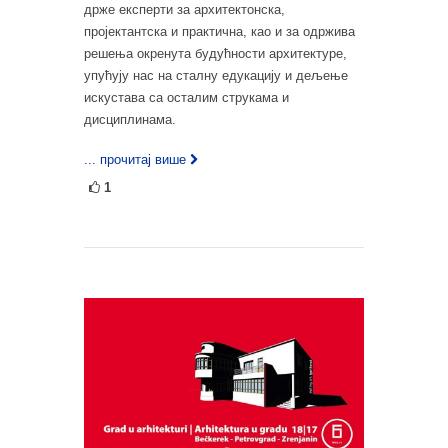
држе експерти за архитектонска,
пројектантска и практична, као и за одржива
решења окренута будућности архитектуре,
упућују нас на сталну едукацију и дељење
искустава са осталим струкама и
дисциплинама.
... прочитај више
1