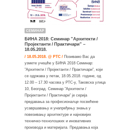
СЕМИНАР
БИНА 2018: Семинар ”Архитекти /
Пројектанти / Практичари” –
18.05.2018.
/ 18.05.2018. @ РТС /
Позивамо Вас да
узмете учешће у БИНА 2018 Семинар:
”Архитекти / Пројектанти / Практичари”, који
се одржава у петак, 18.05.2018. године, од
12.00 – 17.30 часова у РТС-у, Таковска улица
10, Београд. Семинар ”Архитекти /
Пројектанти / Практичари” је серија
предавања за професионалце посвећене
усавршавању и унапређењу знања у
повезивању архитектуре и најновијих
техничко-технолошких и иновативних
производа и материјала. Предавања која