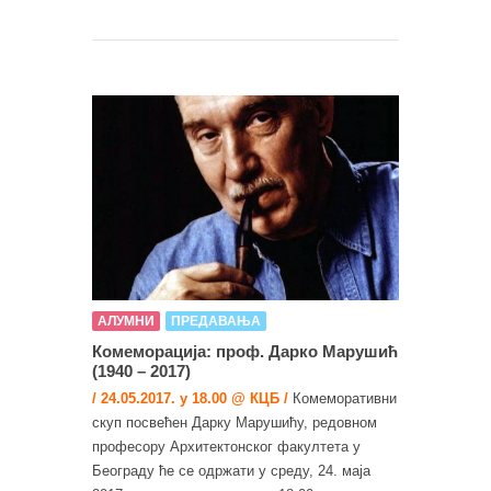
АЛУМНИ
ПРЕДАВАЊА
Комеморација: проф. Даркo Марушић
(1940 – 2017)
/ 24.05.2017. у 18.00 @ КЦБ /
Комеморативни
скуп посвећен Дарку Марушићу, редовном
професору Архитектонског факултета у
Београду ће се одржати у среду, 24. маја