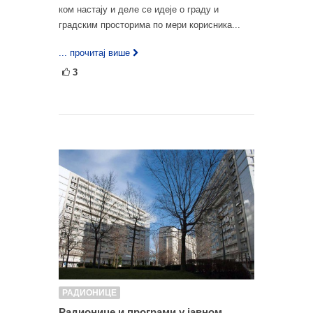
ком настају и деле се идеје о граду и
градским просторима по мери корисника...
... прочитај више
3
РАДИОНИЦЕ
Радионице и програми у јавном