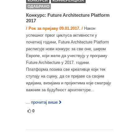
КОНКУРСИ
КОНФЕРЕНЦИЈА
ОДАБРАНО
Конкурс: Future Architecture Platform
2017
/ Рок за пријаву 09.01.2017. /
Након
успешног првог циклуса активности у
почетној години, Future Architecture Platform
расписује нови конкурс за све оне, широм
Европе, који желе да учествују у програму
Future Architecture у 2017. години.
Платформа позива све креативце који тек
ступају на сцену, да се пријаве са својим
идејама, визијама и пројектима које сматрају
важним за будућност архитектуре...
... прочитај више
0