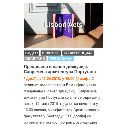
ВИДЕО
ИЗЛОЖБЕ
КОНФЕРЕНЦИЈА
ОДАБРАНО
ПРЕДАВАЊА
Предавања и панел дискусија:
Савремена архитектура Португала
/ Догађај: 11.05.2018. у 16.00 @ амф /
С
великим задовољством Вам најављујемо
предавања и панел дискусију: Савремена
архитектура Португала која ће се одржати у
петак, 11. маја 2018. године, са почетком у
16.00 часова, у амфитеатру Архитектонског
факултета у Београду. Овај догађај се
организује у оквиру програма овогодишње