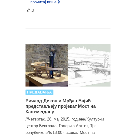
... прочитај више
3
ПРЕДАВАЊА
Ричард Дикон и Мрђан Бајић
представљају пројекат Мост на
Калемегдану
//Четвртак, 28. мај 2015. године//Културни
центар Београда, Галерија Артгет, Трг
републике 5/I//18.00 часова// Мост на