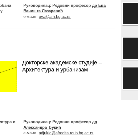
Урбана
Руководилац: Редовни професор
др Ева
му
Ваништа Лазаревић
е-маил:
eva@arh.bg.ac.rs
Докторске академске студије –
Архитектура и урбанизам
ектура и
Руководилац: Редовни професор
др
Александра Ђукић
е-маил:
adjukic@afrodita.rcub.bg.ac.rs