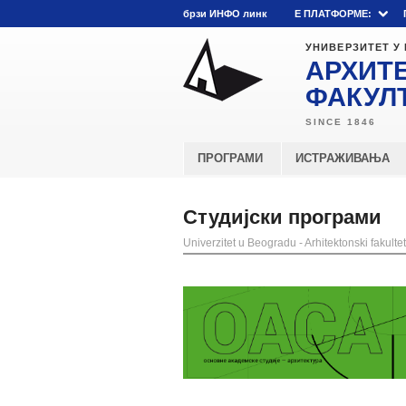
брзи ИНФО линк
E ПЛАТФОРМЕ:
УНИВЕРЗИТЕТ У
АРХИТ
ФАКУЛ
ПРОГРАМИ
ИСТРАЖИВАЊА
Студијски програми
Univerzitet u Beogradu - Arhitektonski fakultet