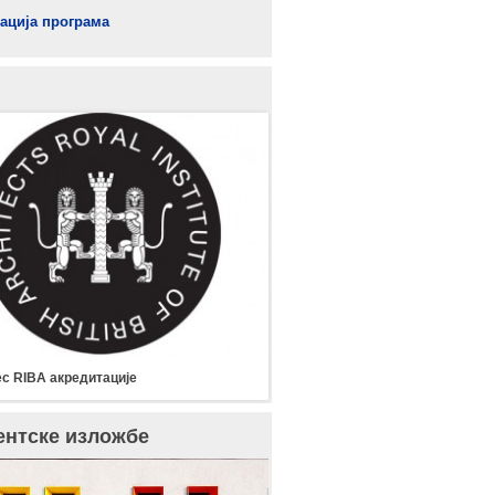
ација програма
с RIBA акредитације
ентске изложбе