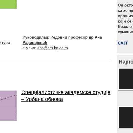
Од окто
са хенд
организ
који се
Возило 
хумани
Руководилац: Редовни професор
др Ана
ктура
Радивојевић
САЈТ
е-маил:
ana@arh.bg.ac.rs
Најно
Специјалистичке академске студије
– Урбана обнова