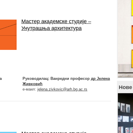
Мастер академске студије –
Унутрашња архитектура
а
Руководилац: В
анредни
професор
др Јелена
Живковић
Нове
е-маил:
jelena.zivkovic@arh.bg.ac.rs