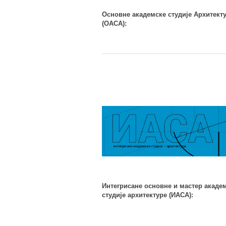
Основне академске студије Архитект
(ОАСА):
Интегрисане oсновне и мастер акаде
студије архитектуре (ИАСА):