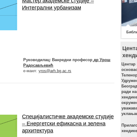
Мастер академске студије –
Интегрални урбанизам
Библи
Цента
хенд
Руководилац: Ванредни професор
др Урош
Центар 
Радосављевић
основао
е-маил:
yros@arh.bg.ac.rs
Теленор
Удружењ
Београд
ради на
хендике
окружењ
уважава
уклањањ
Специјалистичке академске студије
– Енергетски ефикасна и зелена
Прилаго
архитектура
хендик