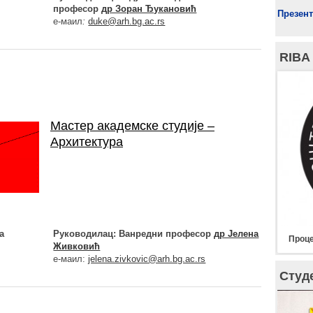
професор
др Зоран Ђукановић
Презент
е-маил
:
duke@arh.bg.ac.rs
RIBA
Мастер академске студије –
Архитектура
а
Руководилац: В
анредни
професор
др Јелена
Проце
Живковић
е-маил:
jelena.zivkovic@arh.bg.ac.rs
Студ