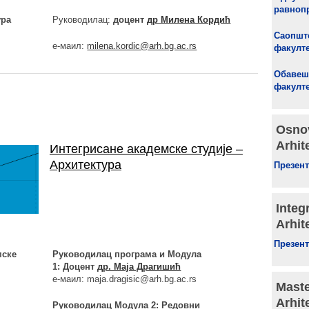
равноп
ура
Руководилац:
доцент
др Милена Кордић
Саопшт
е-маил:
milena.kordic@arh.bg.ac.rs
факулт
Обавеш
факулт
Osnov
Arhit
Интегрисане академске студије –
Архитектура
Презент
Integ
Arhit
Презент
мске
Руководилац програма и Модула
1: Доцент
др. Маја Драгишић
е-маил: maja.dragisic@arh.bg.ac.rs
Maste
Arhit
Руководилац Модула 2: Редовни