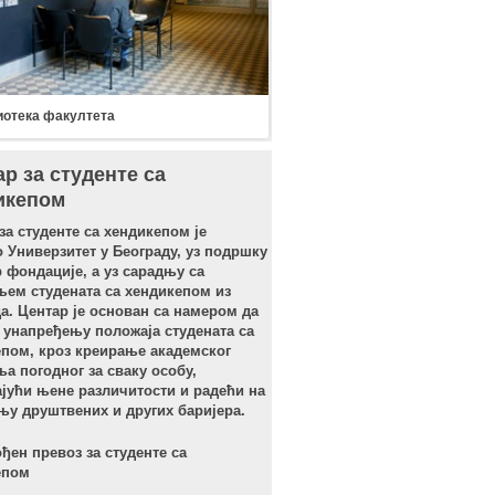
отека факултета
р за студенте са
икепом
за студенте са хендикепом је
 Универзитет у Београду, уз подршку
 фондације, а уз сарадњу са
ем студената са хендикепом из
а. Центар је основан са намером да
 унапређењу положаја студената са
пом, кроз креирање академског
а погодног за сваку особу,
јући њене различитости и радећи на
у друштвених и других баријера.
ђен превоз за студенте са
епом