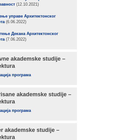
равност
(12.10.2021)
ење управе Архитектонског
ета
(6.06.2022)
тење Декана Архитектонског
ета
(7.06.2022)
ne akademske studije –
ektura
ација програма
risane akademske studije –
ektura
ација програма
r akademske studije –
ektura