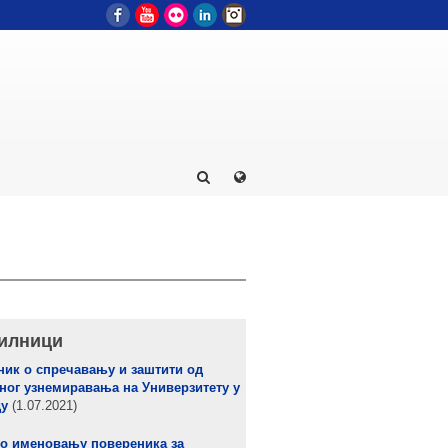
Facebook
YouTube
Flickr
LinkedIn
Instagram
илници
ик о спречавању и заштити од
ног узнемиравања на Универзитету у
ду
(1.07.2021)
 о именовању повереника за