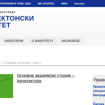
ПРИЈЕМНИ И УПИС 2026
180 ЈУБИЛЕЈ
RIBA
Контакт
 БЕОГРАДУ
ЕКТОНСКИ
ТЕТ
ЗАПОСЛЕНИ
О ФАКУЛТЕТУ
НАЈНОВИЈЕ
>
Студијски програми
> Page 2
Основне академске студије –
Прав
Архитектура
Правилн
сексуал
Београ
Одлука