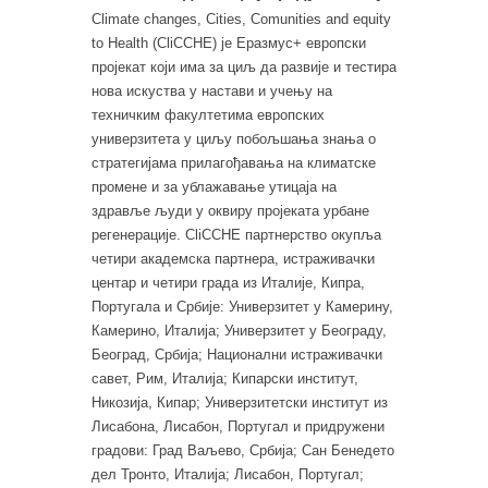
Climate changes, Cities, Comunities and equity
to Health (CliCCHE) је Еразмус+ европски
пројекат који има за циљ да развије и тестира
нова искуства у настави и учењу на
техничким факултетима европских
универзитета у циљу побољшања знања о
стратегијама прилагођавања на климатске
промене и за ублажавање утицаја на
здравље људи у оквиру пројеката урбане
регенерације. CliCCHE партнерство окупља
четири академска партнера, истраживачки
центар и четири града из Италије, Кипра,
Португала и Србије: Универзитет у Камерину,
Камерино, Италија; Универзитет у Београду,
Београд, Србија; Национални истраживачки
савет, Рим, Италија; Кипарски институт,
Никозија, Кипар; Универзитетски институт из
Лисабона, Лисабон, Португал и придружени
градови: Град Ваљево, Србија; Сан Бенедето
дел Тронто, Италија; Лисабон, Португал;