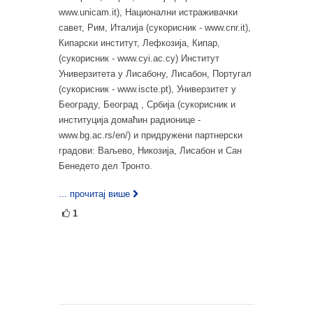
www.unicam.it), Национални истраживачки
савет, Рим, Италија (сукорисник - www.cnr.it),
Кипарски институт, Лефкозија, Кипар,
(сукорисник - www.cyi.ac.cy) Институт
Универзитета у Лисабону, Лисабон, Португал
(сукорисник - www.iscte.pt), Универзитет у
Београду, Београд , Србија (сукорисник и
институција домаћин радионице -
www.bg.ac.rs/en/) и придружени партнерски
градови: Ваљево, Никозија, Лисабон и Сан
Бенедето дел Тронто.
... прочитај више
1