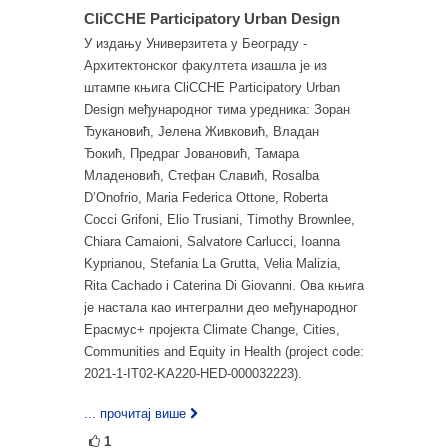
CliCCHE Participatory Urban Design
У издању Универзитета у Београду -
Архитектонског факултета изашла је из
штампе књига CliCCHE Participatory Urban
Design међународног тима уредника: Зоран
Ђукановић, Јелена Живковић, Владан
Ђокић, Предраг Јовановић, Тамара
Младеновић, Стефан Славић, Rosalba
D’Onofrio, Maria Federica Ottone, Roberta
Cocci Grifoni, Elio Trusiani, Timothy Brownlee,
Chiara Camaioni, Salvatore Carlucci, Ioanna
Kyprianou, Stefania La Grutta, Velia Malizia,
Rita Cachado i Caterina Di Giovanni. Ова књига
је настала као интегрални део међународног
Ерасмус+ пројекта Climate Change, Cities,
Communities and Equity in Health (project code:
2021-1-IT02-KA220-HED-000032223).
... прочитај више
1