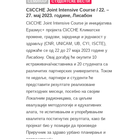
СЕМИНАР
СТУДЕНТСКЕ ВЕСТИ
CliCCHE Joint Intensive Course / 22. –
27. мај 2023. године, Лисабон
CliCCHE Joint Intensive Course је иницијатива
Еразмус+ пројекта CliCCHE Климатске
промене, градови, заједнице и једнакост у
здрављу (CNR, UNICAM, UB, CYI, ISCTE),
одржаће се од 22 до 27 маја 2023 године у
Лисабону. Овај догађај ће окупити 10
истраживача/наставника и 20 студената са
различитих партнерских универзитета. Током
те недеље, партнери и студенти ће
представити резултате реализоване
претходних месеци, посебно на својим
Локалним радионицама, са циљем
евалуације методологије и едукативних
алата, те испитивањем и упоређивањем
квалитета постигнутих резултата, како би
пројекат био у позицији да произведе
Приручник за здраво урбано планирање и