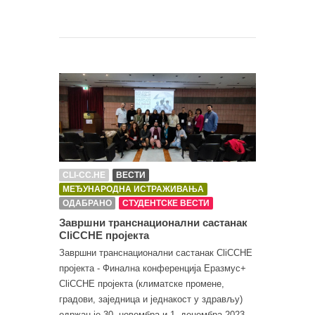
CLI-CC.HE
ВЕСТИ
МЕЂУНАРОДНА ИСТРАЖИВАЊА
ОДАБРАНО
СТУДЕНТСКЕ ВЕСТИ
Завршни транснационални састанак
CliCCHE пројекта
Завршни транснационални састанак CliCCHE
пројекта - Финална конференција Еразмус+
CliCCHE пројекта (климатске промене,
градови, заједница и једнакост у здрављу)
одржан је 30. новембра и 1. децембра 2023.