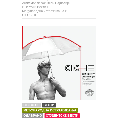
Arhitektonski fakultet
>
Најновије
>
Вести
>
Вести
>
Међународна истраживања
>
Cli-CC.HE
CLI-CC.HE
ВЕСТИ
МЕЂУНАРОДНА ИСТРАЖИВАЊА
ОДАБРАНО
СТУДЕНТСКЕ ВЕСТИ