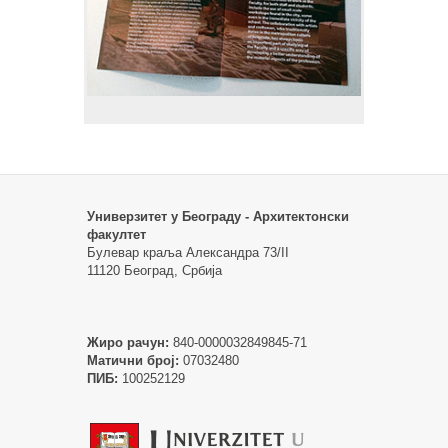
Универзитет у Београду - Архитектонски
факултет
Булевар краља Александра 73/II
11120 Београд, Србија
Жиро рачун:
840-0000032849845-71
Матични број:
07032480
ПИБ:
100252129