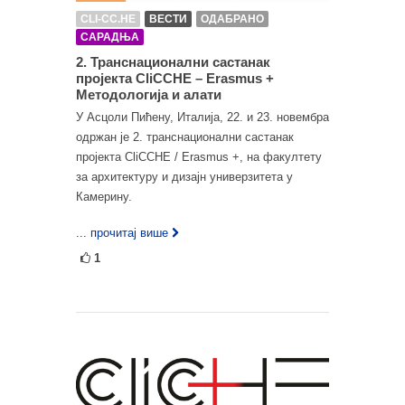
CLI-CC.HE
ВЕСТИ
ОДАБРАНО
САРАДЊА
2. Транснационални састанак
пројекта CliCCHE – Erasmus +
Методологија и алати
У Асцоли Пићену, Италија, 22. и 23. новембра
одржан је 2. транснационални састанак
пројекта CliCCHE / Erasmus +, на факултету
за архитектуру и дизајн универзитета у
Камерину.
... прочитај више
1