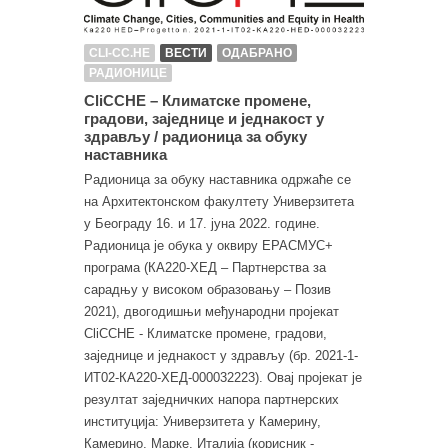
CLI-CC.HE
ВЕСТИ
ОДАБРАНО
РАДИОНИЦЕ
CliCCHE – Климатске промене,
градови, заједнице и једнакост у
здрављу / радионица за обуку
наставника
Радионица за обуку наставника одржаће се
на Архитектонском факултету Универзитета
у Београду 16. и 17. јуна 2022. године.
Радионица је обука у оквиру ЕРАСМУС+
програма (КА220-ХЕД – Партнерства за
сарадњу у високом образовању – Позив
2021), двогодишњи међународни пројекат
CliCCHE - Климатске промене, градови,
заједнице и једнакост у здрављу (бр. 2021-1-
ИТ02-КА220-ХЕД-000032223). Овај пројекат је
резултат заједничких напора партнерских
институција: Универзитета у Камерину,
Камерино, Марке, Италија (корисник -