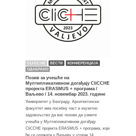
CLI-CC.HE
ВЕСТИ
КОНФЕРЕНЦИЈА
ОДАБРАНО
Позив за учешће на
Мултипликативном догађају CliCCHE
пројекта ERASMUS + програма /
Ваљево / 14. новембар 2023. године
Универзитет у Београду, Архитектонски
факултет има посебну част и изузетно
задовољство да вас позове да узмете
учешћа у Мултипликативном догађају
CliCCHE пројекта ERASMUS + програма, који
ће се одржати у Ваљеву у уторак 14.