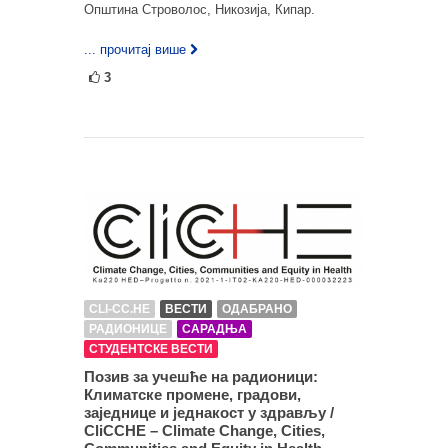
Општина Строволос, Никозија, Кипар.
... прочитај више
3
CLI-CC.HE
ВЕСТИ
ОДАБРАНО
РАДИОНИЦЕ
САРАДЊА
СТУДЕНТСКЕ ВЕСТИ
Позив за учешће на радионици:
Климатске промене, градови,
заједнице и једнакост у здрављу /
CliCCHE – Climate Change, Cities,