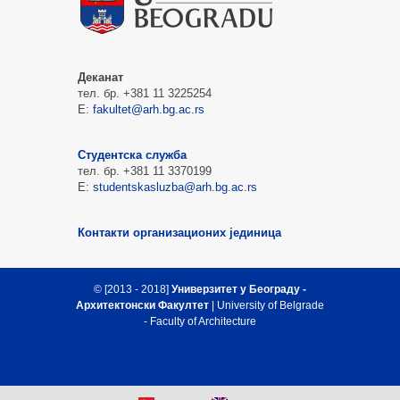
Деканат
тел. бр. +381 11 3225254
Е:
fakultet@arh.bg.ac.rs
Студентска служба
тел. бр. +381 11 3370199
Е:
studentskasluzba@arh.bg.ac.rs
Контакти организационих јединица
© [2013 - 2018]
Универзитет у Београду -
Архитектонски Факултет
| University of Belgrade
- Faculty of Architecture
Врх стране