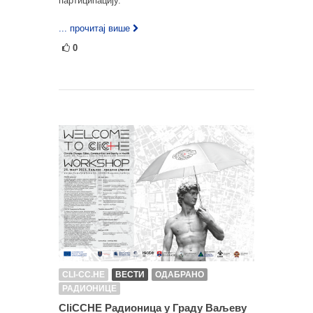
партиципацију.
... прочитај више
0
CLI-CC.HE
ВЕСТИ
ОДАБРАНО
РАДИОНИЦЕ
CliCCHE Радионица у Граду Ваљеву