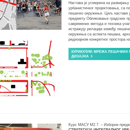
Настава је усмерена ка развијању
урбанистичког пројектовања, са п
пешачко окружење. Циљ наставе ј
предмету Обликовање градских пр
савремених метода и техника уна
истражују релације између пешач
окружења са аспекта пешака, архи
редизајном конкретног простора н
КУРИКУЛУМ: МРЕЖА ПЕШАЧКИХ 
ДИЗАЈНА
Курс МАСУ М2.7. – Изборни предм
СТРАТЕГИЈА ИНТЕГРАЛНОГ УРБ