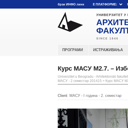
брзи ИНФО линк
E ПЛАТФОРМЕ:
УНИВЕРЗИТЕТ У
АРХИТ
ФАКУЛ
ПРОГРАМИ
ИСТРАЖИВАЊА
Курс МАСУ М2.7. – Изб
Univerzitet u Beogradu - Arhitektonski fakultet
МАСУ - 2 семестар 201415
>
Курс МАСУ М2
Client:
МАСУ - I година - 2. семестар