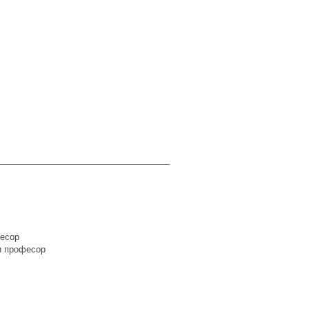
фесор
и професор