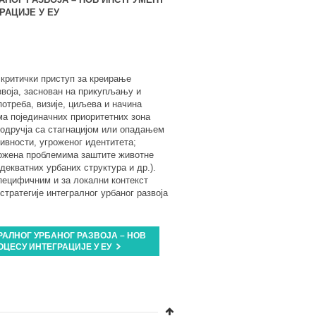
РАЦИЈЕ У ЕУ
 критички приступ за креирање
азвоја, заснован на прикупљању и
отреба, визије, циљева и начина
ма појединачних приоритетних зона
подручја са стагнацијом или опадањем
ивности, угроженог идентитета;
зложена проблемима заштите животне
декватних урбаних структура и др.).
пецифичним и за локални контекст
 стратегије интегралног урбаног развоја
РАЛНОГ УРБАНОГ РАЗВОЈА – НОВ
ЦЕСУ ИНТЕГРАЦИЈЕ У ЕУ