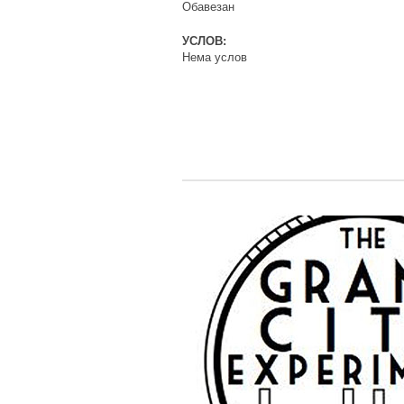
Обавезан
УСЛОВ:
Нема услов