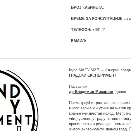
БРОЈ КАБИНЕТА:
ВРЕМЕ ЗА КОНСУЛТАЦИЈЕ
са с
ТЕЛЕФОН:
+381 11
ЕМАИЛ:
Курс МАСУ М2.7. – Изборни предм
ГРАДСКИ ЕКСПЕРИМЕНТ
Наставник:
др Владимир Михајлов
, доцент
Посматрајући град као експеримен
много варијабли утиче на његов кр
крајње неизвестан исход. Међутим,
vitrо) услове у граду готово немо
правилности и релације, “хемијске
живом екперименту званом град. П