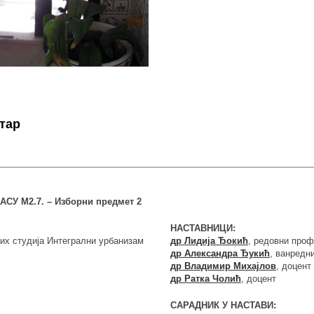
стар
МАСУ М2.7. – Изборни предмет 2
НАСТАВНИЦИ:
ких студија Интегрални урбанизам
др Лидија Ђокић
, редовни про
др Александра Ђукић
, ванредн
др Владимир Михајлов
, доцент
др Ратка Чолић
, доцент
САРАДНИК У НАСТАВИ: