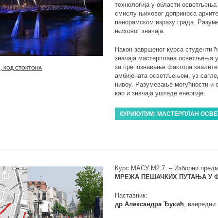
технологија у области осветљења и
смислу њиховог доприноса архите
панорамском изразу града. Разум
њиховог значаја.
Након завршеног курса студенти 
значаја мастерплана осветљења у
за препознавање фактора квалите
, КОД СТОКТОНА
амбијената осветљењем, уз сагле
нивоу. Разумевање могућности и 
као и значаја уштеде енергије.
КУРИКУЛУМ: МАСТЕРПЛАН ОС
Курс МАСУ М2.7. – Изборни предм
МРЕЖА ПЕШАЧКИХ ПУТАЊА У Ф
Наставник:
др Александра Ђукић
, ванредни