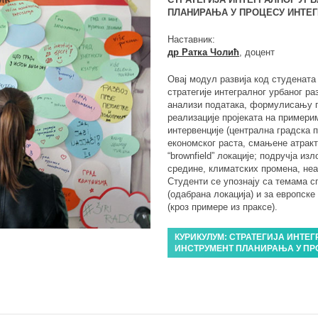
ПЛАНИРАЊА У ПРОЦЕСУ ИНТЕГ
Наставник:
др Ратка Чолић
, доцент
Овај модул развија код студената
стратегије интегралног урбаног р
анализи података, формулисању п
реализације пројеката на примери
интервенције (централна градска 
економског раста, смањене атракт
“brownfield” локације; подручја и
средине, климатских промена, неа
Студенти се упознају са темама с
(одабрана локација) и за европске
(кроз примере из праксе).
КУРИКУЛУМ: СТРАТЕГИЈА ИНТЕГ
ИНСТРУМЕНТ ПЛАНИРАЊА У ПРО