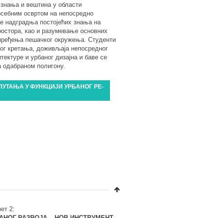
 знања и вештина у области
осебним освртом на непосредно
е надградња постојећих знања на
остора, као и разумевање основних
пређења пешачког окружења. Студенти
ког кретања, доживљаја непосредног
тектуре и урбаног дизајна и баве се
а одабраном полигону.
ПУТАЊА У ФУНКЦИЈИ УРБАНОГ РЕ-
ет 2:
АНОГ РАЗВОЈА – НОВ ИНСТРУМЕНТ