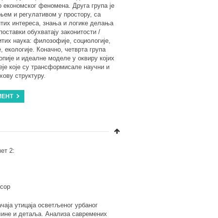
 економског феномена. Друга група је
њем и регулативом у простору, са
тих интереса, знања и логике делања
поставки обухватају законитости /
итих наука: филозофије, социологије,
, екологије. Коначно, четврта група
опије и идеалне моделе у оквиру којих
еје које су трансформисале научни и
хову структуру.
МЕНТ
ет 2:
есор
чаја утицаја осветљеног урбаног
елине и детаља. Анализа савремених