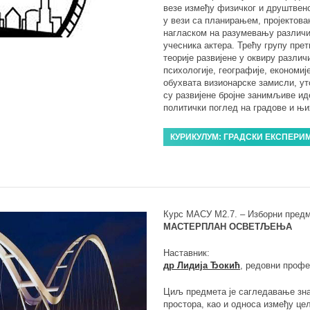
везе између физичког и друштвено
у вези са планирањем, пројектова
нагласком на разумевању различи
учесника актера. Трећу групу прет
теорије развијене у оквиру различ
психологије, географије, економије
обухвата визионарске замисли, ут
су развијене бројне занимљиве ид
политички поглед на градове и њи
КУРИКУЛУМ: ГРАДСКИ ЕКСПЕРИ
Курс МАСУ М2.7. – Изборни предм
МАСТЕРПЛАН ОСВЕТЉЕЊА
Наставник:
др Лидија Ђокић
, редовни проф
Циљ предмета је сагледавање зна
простора, као и односа између ц