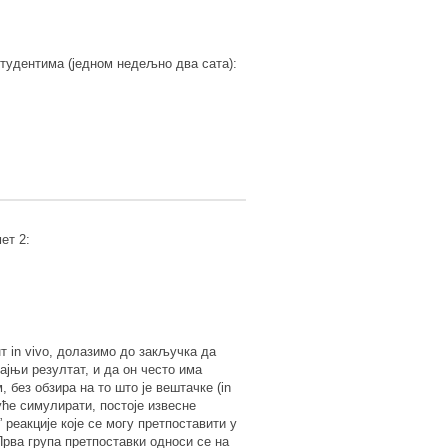
тудентима (једном недељно два сата):
ет 2:
т in vivo, долазимо до закључка да
ајњи резултат, и да он често има
 без обзира на то што је вештачке (in
гуће симулирати, постоје извесне
” реакције које се могу претпоставити у
рва група претпоставки односи се на