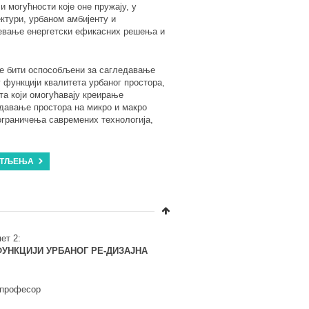
 могућности које оне пружају, у
ктури, урбаном амбијенту и
евање енергетски ефикасних решења и
ће бити оспособљени за сагледавање
 функцији квалитета урбаног простора,
та који омогућавају креирање
давање простора на микро и макро
ограничења савремених технологија,
ВЕТЉЕЊА
ет 2:
УНКЦИЈИ УРБАНОГ РЕ-ДИЗАЈНА
 професор