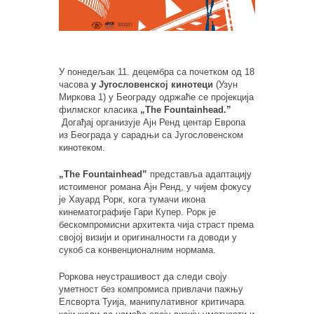
У понедељак 11. децембра са почетком од 18
часова
у Југословенској кинотеци
(Узун
Миркова 1) у Београду одржаће се пројекција
филмског класика
„The Fountainhead.”
Догађај организује Ајн Ренд центар Европа
из Београда у сарадњи са Југословенском
кинотеком.
„The Fountainhead”
представља адаптацију
истоименог романа Ајн Ренд, у чијем фокусу
је Хауард Рорк, кога тумачи икона
кинематографије Гари Купер. Рорк је
бескомпромисни архитекта чија страст према
својој визији и оригиналности га доводи у
сукоб са конвенционалним нормама.
Роркова неустрашивост да следи своју
уметност без компромиса привлачи пажњу
Елсворта Туија, манипулативног критичара