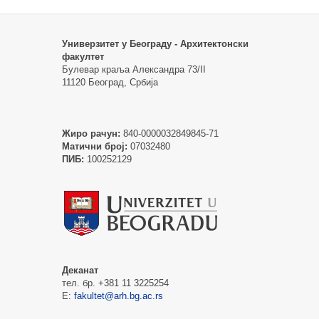
Универзитет у Београду - Архитектонски
факултет
Булевар краља Александра 73/II
11120 Београд, Србија
Жиро рачун:
840-0000032849845-71
Матични број:
07032480
ПИБ:
100252129
Деканат
тел. бр. +381 11 3225254
Е:
fakultet@arh.bg.ac.rs