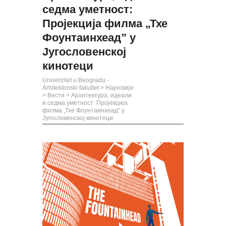
седма уметност:
Пројекција филма „Тхе
Фоунтаинхеад” у
Југословенској
кинотеци
Univerzitet u Beogradu -
Arhitektonski fakultet
>
Најновије
>
Вести
>
Архитектура, идеали
и седма уметност: Пројекција
филма „Тхе Фоунтаинхеад” у
Југословенској кинотеци