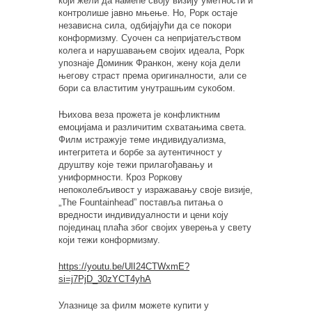
који жели да намеће своју визију уметности и
контролише јавно мњење. Но, Рорк остаје
независна сила, одбијајући да се покори
конформизму. Суочен са непријатељством
колега и нарушавањем својих идеала, Рорк
упознаје Доминик Франкон, жену која дели
његову страст према оригиналности, али се
бори са властитим унутрашњим сукобом.
Њихова веза прожета је конфликтним
емоцијама и различитим схватањима света.
Филм истражује теме индивидуализма,
интегритета и борбе за аутентичност у
друштву које тежи прилагођавању и
униформности. Кроз Роркову
непоколебљивост у изражавању своје визије,
„The Fountainhead”
поставља питања о
вредности индивидуалности и цени коју
појединац плаћа због својих уверења у свету
који тежи конформизму.
https://youtu.be/UlI24CTWxmE?
si=j7PjD_30zYCT4yhA
Улазнице за филм можете купити у