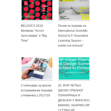
BELDOCS 2018:
Позив за пријаву на
Филмови “Хотел
International Scientific
Југославија” и “Big
School ILS “Innovative
Time”
Learning Spaces –
inside-out schools”
Стипендије за кратке
26. IFHP ЛЕТЊА
истраживачке боравке
ШКОЛА УРБАНОГ
у Немачкој у 2017/18
ПЛАНИРАЊА И
ДИЗАЈНА У ФИНСКОЈ:
MAKING, SHAPING OR
LETTING BE