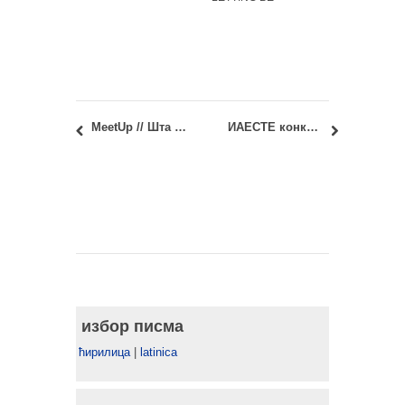
MeetUp // Шта након факултета?
ИАЕСТЕ конкурс за студенте БУ за 2023. годину
избор писма
ћирилица
|
latinica