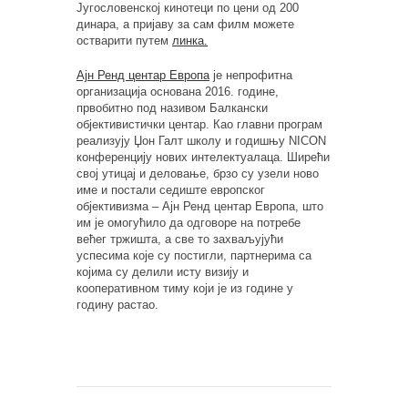
Југословенској кинотеци по цени од 200
динара, а пријаву за сам филм можете
остварити путем
линка.
Ајн Ренд центар Европа
је непрофитна
организација основана 2016. године,
првобитно под називом Балкански
објективистички центар. Као главни програм
реализују Џон Галт школу и годишњу NICON
конференцију нових интелектуалаца. Ширећи
свој утицај и деловање, брзо су узели ново
име и постали седиште европског
објективизма – Ајн Ренд центар Европа, што
им је омогућило да одговоре на потребе
већег тржишта, а све то захваљујући
успесима које су постигли, партнерима са
којима су делили исту визију и
кооперативном тиму који је из године у
годину растао.