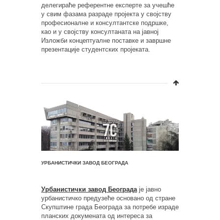
делегираће референтне експерте за учешће
у свим фазама разраде пројекта у својству
професионалне и консултантске подршке,
као и у својству консултаната на јавној
Изложби концептуалне поставке и завршне
презентације студентских пројеката.
УРБАНИСТИЧКИ ЗАВОД БЕОГРАДА
Урбанистички завод Београда
је јавно
урбанистичко предузеће основано од стране
Скупштине града Београда за потребе израде
планских докумената од интереса за