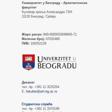
Универзитет у Београду - Архитектонски
факултет
Булевар краља Александра 73/II
11120 Београд, Србија
Жиро рачун:
840-0000032849845-71
Матични број:
07032480
ПИБ:
100252129
Деканат
тел. бр. +381 11 3225254
Е:
fakultet@arh.bg.ac.rs
Студентска служба
тел. бр. +381 11 3370199