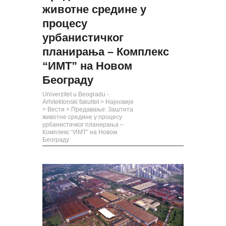
животне средине у
процесу
урбанистичког
планирања – Комплекс
“ИМТ” на Новом
Београду
Univerzitet u Beogradu -
Arhitektonski fakultet
>
Најновије
>
Вести
>
Предавање: Заштита
животне средине у процесу
урбанистичког планирања –
Комплекс “ИМТ” на Новом
Београду