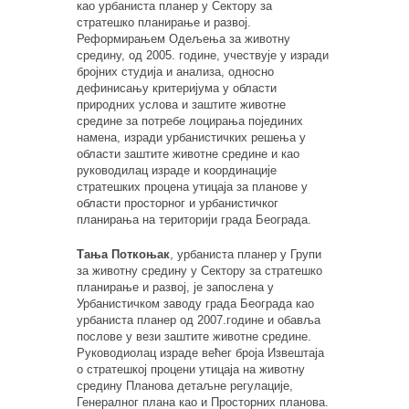
као урбаниста планер у Сектору за
стратешко планирање и развој.
Реформирањем Одељења за животну
средину, од 2005. године, учествује у изради
бројних студија и анализа, односно
дефинисању критеријума у области
природних услова и заштите животне
средине за потребе лоцирања појединих
намена, изради урбанистичких решења у
области заштите животне средине и као
руководилац израде и координације
стратешких процена утицаја за планове у
области просторног и урбанистичког
планирања на територији града Београда.
Тања Поткоњак
, урбаниста планер у Групи
за животну средину у Сектору за стратешко
планирање и развој, је запослена у
Урбанистичком заводу града Београда као
урбаниста планер од 2007.године и обавља
послове у вези заштите животне средине.
Руководиолац израде већег броја Извештаја
о стратешкој процени утицаја на животну
средину Планова детаљне регулације,
Генералног плана као и Просторних планова.