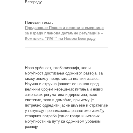
Београду.
Повезан текст:
Предавање: Плански основи и смернице
за израду планова детаљне регулације –
Комплекс “ИМТ” на Новом Београду
Нова урбаност, глобализација, као и
могућност достизања одрживог развоја, за
сваку земљу представља велики изазов.
Научна и стручна јавност се нашла пред
великим бројем нерешених питања и нових
законских регулатива и директива, како
светских, тако и домаћих, при чему је
потребно одредити јасне циљеве и стратегије
у покушају проналажења равнотеже између
стварних потреба једног града и његових
могућности на путу ка одрживом урбаном
развоју.