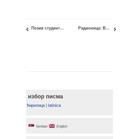
Позив студентима ОАС и МАС за чланство у Програмском одбору ЦИД-а
Радионица: Beograd Unbuilt – Project for Public Landscape (Неизграђени Београд – Пројекат за јавни пејзаж)
избор писма
ћирилица
|
latinica
Serbian
English