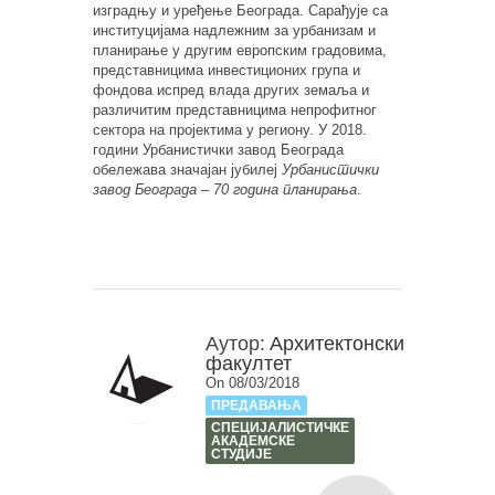
изградњу и уређење Београда. Сарађује са
институцијама надлежним за урбанизам и
планирање у другим европским градовима,
представницима инвестиционих група и
фондова испред влада других земаља и
различитим представницима непрофитног
сектора на пројектима у региону. У 2018.
години Урбанистички завод Београда
обележава значајан јубилеј
Урбанистички
завод Београда – 70 година планирања
.
Аутор:
Архитектонски
факултет
On 08/03/2018
ПРЕДАВАЊА
СПЕЦИЈАЛИСТИЧКЕ
АКАДЕМСКЕ
СТУДИЈЕ