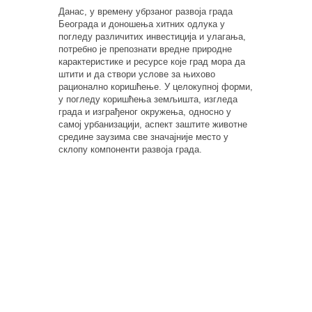
Данас, у времену убрзаног развоја града
Београда и доношења хитних одлука у
погледу различитих инвестиција и улагања,
потребно је препознати вредне природне
карактеристике и ресурсе које град мора да
штити и да створи услове за њихово
рационално коришћење. У целокупној форми,
у погледу коришћења земљишта, изгледа
града и изграђеног окружења, односно у
самој урбанизацији, аспект заштите животне
средине заузима све значајније место у
склопу компоненти развоја града.