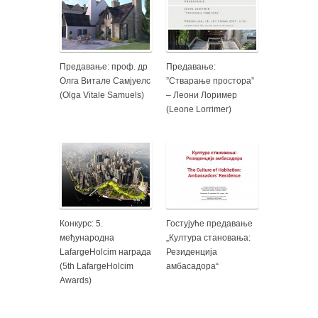
Предавање: проф. др
Предавање:
Олга Витале Самјуелс
”Стварање простора”
(Olga Vitale Samuels)
– Леони Лоример
(Leone Lorrimer)
Конкурс: 5.
Гостујуће предавање
међународна
„Култура становања:
LafargeHolcim награда
Резиденција
(5th LafargeHolcim
амбасадора“
Awards)