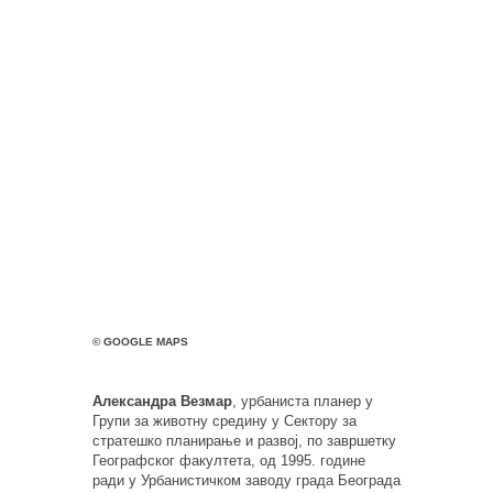
© GOOGLE MAPS
Александра Везмар
, урбаниста планер у
Групи за животну средину у Сектору за
стратешко планирање и развој, по завршетку
Географског факултета, од 1995. године
ради у Урбанистичком заводу града Београда