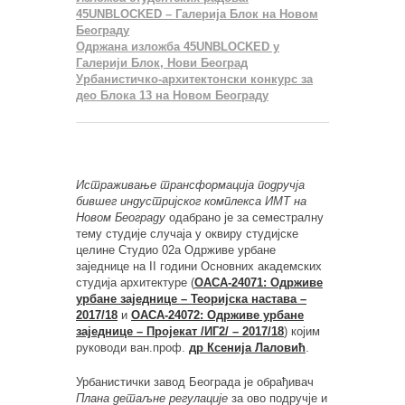
45UNBLOCKED – Галерија Блок на Новом
Београду
Одржана изложба 45UNBLOCKED у
Галерији Блок, Нови Београд
Урбанистичко-архитектонски конкурс за
део Блока 13 на Новом Београду
Истраживање трансформација подручја
бившег индустријског комплекса ИМТ на
Новом Београду
одабрано је за семестралну
тему студије случаја у оквиру студијске
целине Студио 02а Одрживе урбане
заједнице на II години Основних академских
студија архитектуре (
ОАСА-24071: Одрживе
урбане заједнице – Теоријска настава –
2017/18
и
ОАСА-24072: Одрживе урбане
заједнице – Пројекат /ИГ2/ – 2017/18
) којим
руководи ван.проф.
др Ксенија Лаловић
.
Урбанистички завод Београда је обрађивач
Плана детаљне регулације
за ово подручје и