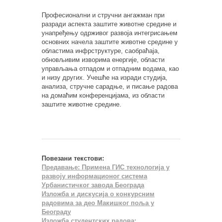
Професионални и стручни ангажман при
разради аспекта заштите животне средине и
унапређењу одрживог развоја интегрисањем
основних начела заштите животне средине у
областима инфрструктуре, саобраћаја,
обновљивим изворима енергије, области
управљања отпадом и отпадним водама, као
и низу других. Учешће на изради студија,
анализа, стручне сарадње, и писање радова
на домаћим конференцијама, из области
заштите животне средине.
Повезани текстови:
Предавање: Примена ГИС технологија у
развоју информационог система
Урбанистичког завода Београда
Изложба и дискусија о конкурсним
радовима за део Макишког поља у
Београду
Изложба студентских радова: