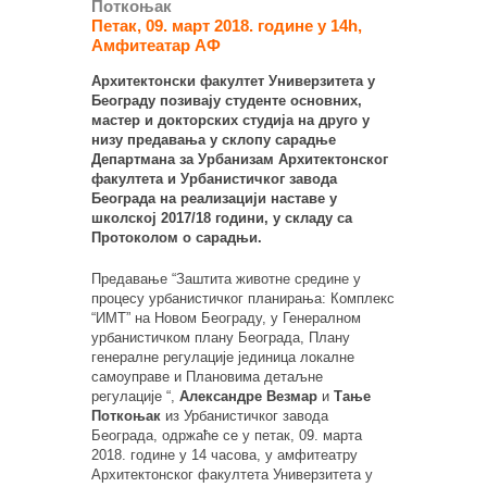
Поткоњак
Петак, 09. март 2018. године у 14h,
Амфитеатар АФ
Архитектонски факултет Универзитета у
Београду позивају студенте основних,
мастер и докторских студија на друго у
низу предавања у склопу сарадње
Департмана за Урбанизам Архитектонског
факултета и Урбанистичког завода
Београда на реализацији наставе у
школској 2017/18 години, у складу са
Протоколом о сарадњи.
Предавање “Заштита животне средине у
процесу урбанистичког планирања: Комплекс
“ИМТ” на Новом Београду, у Генералном
урбанистичком плану Београда, Плану
генералне регулације јединица локалне
самоуправе и Плановима детаљне
регулације “,
Александре Везмар
и
Тање
Поткоњак
из Урбанистичког завода
Београда, одржаће се у петак, 09. марта
2018. године у 14 часова, у амфитеатру
Архитектонског факултета Универзитета у