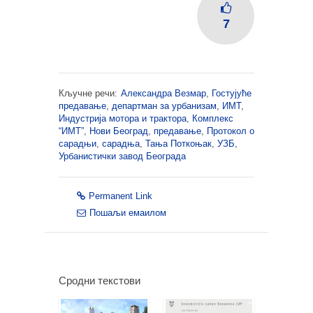
7
Кључне речи:
Александра Везмар
,
Гостујуће
предавање
,
департман за урбанизам
,
ИМТ
,
Индустрија мотора и трактора
,
Комплекс
“ИМТ”
,
Нови Београд
,
предавање
,
Протокол о
сарадњи
,
сарадња
,
Тања Поткоњак
,
УЗБ
,
Урбанистички завод Београда
Permanent Link
Пошаљи емаилом
Сродни текстови