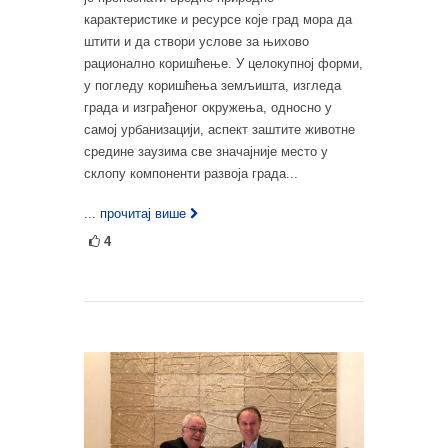
карактеристике и ресурсе које град мора да
штити и да створи услове за њихово
рационално коришћење. У целокупној форми,
у погледу коришћења земљишта, изгледа
града и изграђеног окружења, односно у
самој урбанизацији, аспект заштите животне
средине заузима све значајније место у
склопу компоненти развоја града...
... прочитај више
4