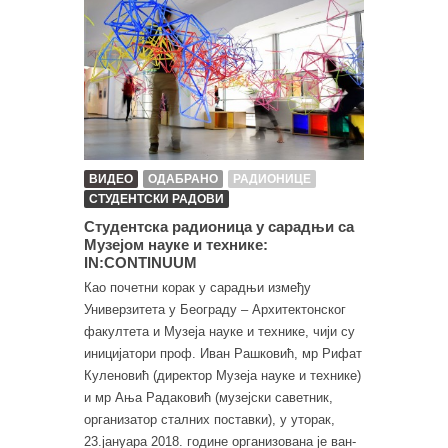
ВИДЕО
ОДАБРАНО
РАДИОНИЦЕ
СТУДЕНТСКИ РАДОВИ
Студентска радионица у сарадњи са
Музејом науке и технике:
IN:CONTINUUM
Као почетни корак у сарадњи између
Универзитета у Београду – Архитектонског
факултета и Музеја науке и технике, чији су
иницијатори проф. Иван Рашковић, мр Рифат
Куленовић (директор Музеја науке и технике)
и мр Ања Радаковић (музејски саветник,
организатор сталних поставки), у уторак,
23.јануара 2018. године организована је ван-