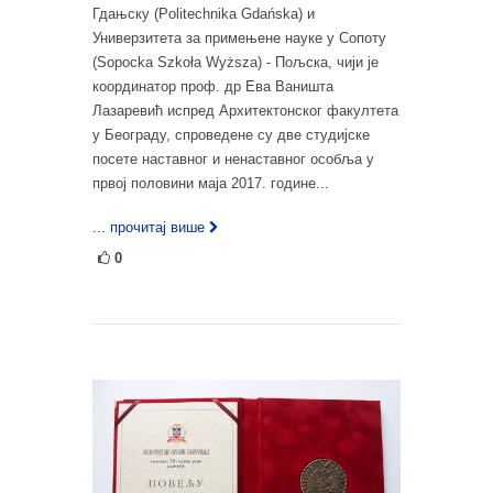
Гдањску (Politechnika Gdańska) и
Универзитета за примењене науке у Сопоту
(Sopocka Szkoła Wyższa) - Пољска, чији је
координатор проф. др Ева Ваништа
Лазаревић испред Архитектонског факултета
у Београду, спроведене су две студијске
посете наставног и ненаставног особља у
првој половини маја 2017. године...
... прочитај више
0