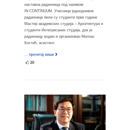
наставна радионица под називом
IN:CONTINUUM. Учесници једнодневне
радионице били су студенти прве године
Мастер академских студија – Архитектура и
студенти Интегрисаних студија, док је
радионицу водио и организовао Милош
Костић, асистент.
... прочитај више
20