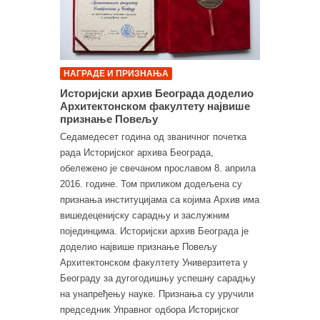
НАГРАДЕ И ПРИЗНАЊА
Историјски архив Београда доделио
Архитектонском факултету највише
признање Повељу
Седамедесет година од званичног почетка
рада Историјског архива Београда,
обележено је свечаном прославом 8. априла
2016. године. Том приликом додељена су
признања институцијама са којима Архив има
вишедеценијску сарадњу и заслужним
појединцима. Историјски архив Београда је
доделио највише признање Повељу
Архитектонском факултету Универзитета у
Београду за дугогодишњу успешну сарадњу
на унапређењу науке. Признања су уручили
председник Управног одбора Историјског