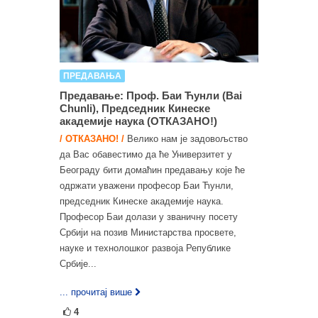
ПРЕДАВАЊА
Предавање: Проф. Баи Ћунли (Bai
Chunli), Председник Кинеске
академије наука (ОТКАЗАНО!)
/ ОТКАЗАНО! /
Велико нам је задовољство
да Вас обавестимо да ће Универзитет у
Београду бити домаћин предавању које ће
одржати уважени професор Баи Ћунли,
председник Кинеске академије наука.
Професор Баи долази у званичну посету
Србији на позив Министарства просвете,
науке и технолошког развоја Републике
Србије...
... прочитај више
4