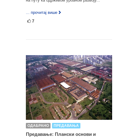
на путу ка одрживом урбаном развоју...
... прочитај више
7
ОДАБРАНО
ПРЕДАВАЊА
Предавање: Плански основи и