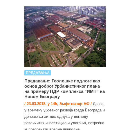
ПРЕДАВАЊА
Предавање: Геолошке подлоге као
основ доброг Урбанистичког плана
на примеру ПДР комплекса “ИМТ” на
Новом Београду
/ 23.03.2018. у 14h, Амфитеатар АФ /
Данас,
у времену убрзаног развоја града Београда и
доношења хитних одлука у погледу
различитих инвестиција и улагања, потребно
је препознати вредне природне