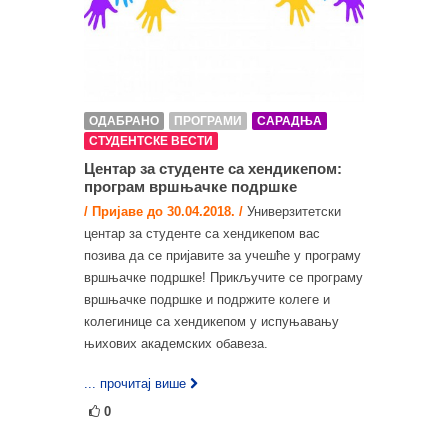
ОДАБРАНО
ПРОГРАМИ
САРАДЊА
СТУДЕНТСКЕ ВЕСТИ
Центар за студенте са хендикепом:
програм вршњачке подршке
/ Пријаве до 30.04.2018. /
Универзитетски
центар за студенте са хендикепом вас
позива да се пријавите за учешће у програму
вршњачке подршке! Прикључите се програму
вршњачке подршке и подржите колеге и
колегинице са хендикепом у испуњавању
њихових академских обавеза.
... прочитај више
0