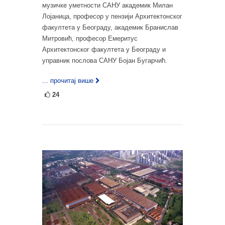
музичке уметности САНУ академик Милан
Лојаница, професор у пензији Архитектонског
факултета у Београду, академик Бранислав
Митровић, професор Емеритус
Архитектонског факултета у Београду и
управник послова САНУ Бојан Бугарчић.
... прочитај више
24