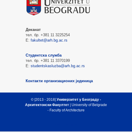
Деканат
тел. бр. +381 11 3225254
Е:
fakultet@arh.bg.ac.rs
Студентска служба
тел. бр. +381 11 3370199
Е:
studentskasluzba@arh.bg.ac.rs
Контакти организационих јединица
© [2013 - 2018]
Универзитет у Београду -
Архитектонски Факултет
| University of Belgrade
- Faculty of Architecture
Врх стране