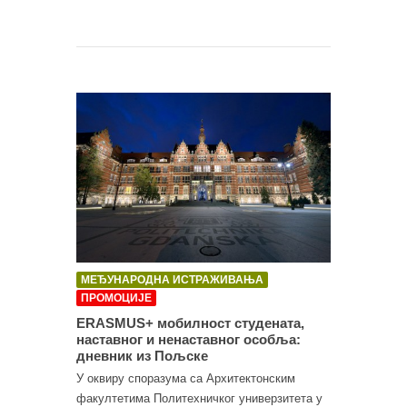
МЕЂУНАРОДНА ИСТРАЖИВАЊА
ПРОМОЦИЈЕ
ERASMUS+ мобилност студената,
наставног и ненаставног особља:
дневник из Пољске
У оквиру споразума са Архитектонским
факултетима Политехничког универзитета у