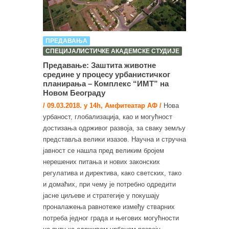
ПРЕДАВАЊА
СПЕЦИЈАЛИСТИЧКЕ АКАДЕМСКЕ СТУДИЈЕ
Предавање: Заштита животне
средине у процесу урбанистичког
планирања – Комплекс “ИМТ” на
Новом Београду
/ 09.03.2018. у 14h, Амфитеатар АФ /
Нова
урбаност, глобализација, као и могућност
достизања одрживог развоја, за сваку земљу
представља велики изазов. Научна и стручна
јавност се нашла пред великим бројем
нерешених питања и нових законских
регулатива и директива, како светских, тако
и домаћих, при чему је потребно одредити
јасне циљеве и стратегије у покушају
проналажења равнотеже између стварних
потреба једног града и његових могућности