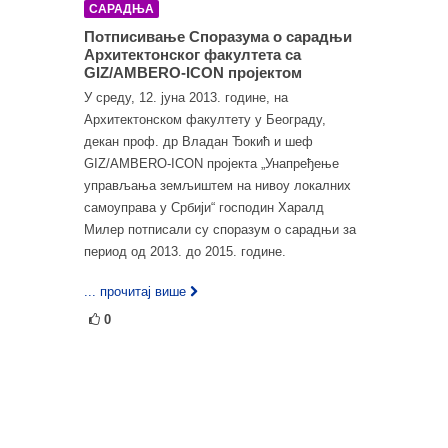
САРАДЊА
Потписивање Споразума о сарадњи
Архитектонског факултета са
GIZ/AMBERO-ICON пројектом
У среду, 12. јуна 2013. године, на
Архитектонском факултету у Београду,
декан проф. др Владан Ђокић и шеф
GIZ/AMBERO-ICON пројекта „Унапређење
управљања земљиштем на нивоу локалних
самоуправа у Србији“ господин Харалд
Милер потписали су споразум о сарадњи за
период од 2013. до 2015. године.
... прочитај више
0