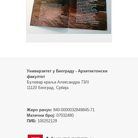
Универзитет у Београду - Архитектонски
факултет
Булевар краља Александра 73/II
11120 Београд, Србија
Жиро рачун:
840-0000032849845-71
Матични број:
07032480
ПИБ:
100252129