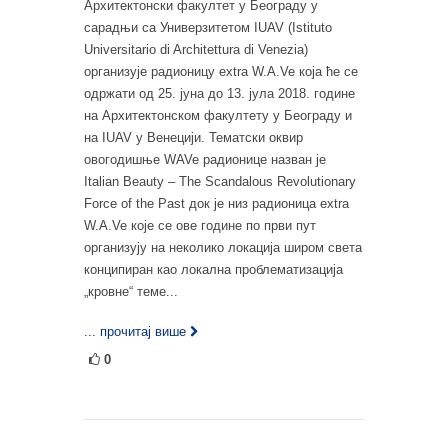
Архитектонски факултет у Београду у
сарадњи са Универзитетом IUAV (Istituto
Universitario di Architettura di Venezia)
организује радионицу extra W.A.Ve која ће се
одржати од 25. јуна до 13. јула 2018. године
на Архитектонском факултету у Београду и
на IUAV у Венецији. Тематски оквир
овогодишње WAVe радионице назван је
Italian Beauty – The Scandalous Revolutionary
Force of the Past док је низ радионица extra
W.A.Ve које се ове године по први пут
организују на неколико локација широм света
конципиран као локална проблематизација
„кровне“ теме...
... прочитај више
0