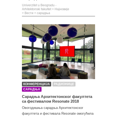
Univerzitet u Beogradu -
Arhitektonski fakultet
>
Најновије
>
Вести
>
сарадња
КОНФЕРЕНЦИЈА
РАДИОНИЦЕ
САРАДЊА
Сарадња Архитектонског факултета
са фестивалом Resonate 2018
Овогодишња сарадња Архитектонског
факултета и фестивала Resonate омогућила