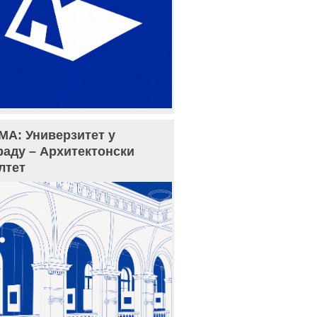
МА: Универзитет у
раду – Архитектонски
лтет