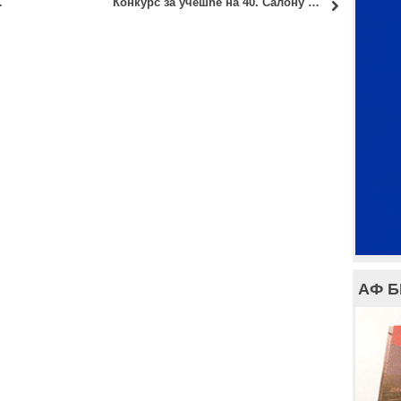
ок – Увид у радове
Конкурс за учешће на 40. Салону архитектуре 2018.
АФ 