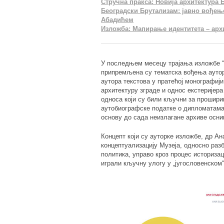
Стручна пракса: Новија архитектура Бе
Београдски Брутализам: јавно вођење
Абадићем
Изложба: Мапирање идентитета – архи
У последњем месецу трајања изложбе “N
припремљена су тематска вођења ауторк
аутора текстова у пратећој монографији
архитектуру зграде и однос екстеријер
односа који су били кључни за прошири
аутобиографске податке о дипломатама
основу до сада неизлагане архиве осни
Концепт који су ауторке изложбе, др А
концептуализацију Музеја, односно раз
политика, управо кроз процес историзац
играли кључну улогу у „југословенском“ 