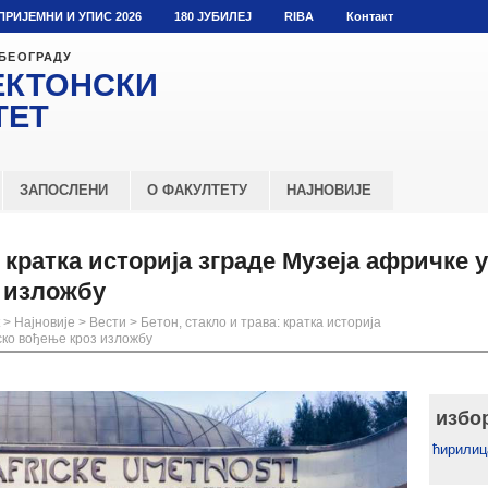
ПРИЈЕМНИ И УПИС 2026
180 ЈУБИЛЕЈ
RIBA
Контакт
 БЕОГРАДУ
ЕКТОНСКИ
ТЕТ
ЗАПОСЛЕНИ
О ФАКУЛТЕТУ
НАЈНОВИЈЕ
: кратка историја зграде Музеја афричке 
 изложбу
>
Најновије
>
Вести
>
Бетон, стакло и трава: кратка историја
ско вођење кроз изложбу
избо
ћирилиц