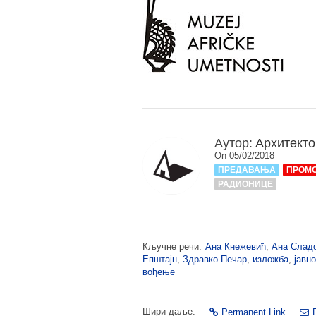
Аутор:
Архитекто
On 05/02/2018
ПРЕДАВАЊА
ПРОМ
РАДИОНИЦЕ
Кључне речи:
Ана Кнежевић
,
Ана Сладо
Епштајн
,
Здравко Печар
,
изложба
,
јавн
вођење
Шири даље:
Permanent Link