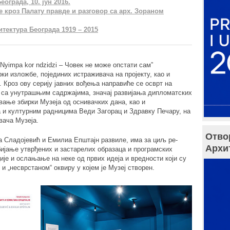
ограда, 10. јун 2016.
 кроз Палату правде и разговор са арх. Зораном
тектура Београда 1919 – 2015
yimpa kor ndzidzi – Човек не може опстати сам”
и изложбе, појединих истраживача на пројекту, као и
. Кроз ову серију јавних вођења направиће се осврт на
а са унутрашњим садржајима, значај развијања дипломатских
вање збирки Музеја од оснивачких дана, као и
 и културним радницима Веди Загорац и Здравку Печару, на
вача Музеја.
Отво
на Сладојевић и Емилиа Епштајн развиле, има за циљ ре-
Архи
бијање утврђених и застарелих образаца и програмских
ије и ослањање на неке од првих идеја и вредности који су
и „несврстаном“ оквиру у којем је Музеј створен.