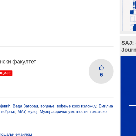
SAJ: 
Journ
нски факултет
ОЦИЈЕ
6
јевић
,
Веда Загорац
,
вођење
,
вођење кроз изложбу
,
Емилиа
о вођење
,
МАУ
,
музеј
,
Музеј афричке уметности
,
тематско
Пошаљи емаилом