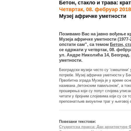
Бетон, стакло и трава: кра
Четвртак, 08. фебруар 2018
Музеј афричке уметности
Позивамо Вас на јавно вођење 
Музеја афричке уметности (1977-2
опстати сам”, са темом
Бетон, ст
се одржати у четвртак, 08. фебру
ул. Андре Николића 14, Београд
уметности.
Београдски музеји често су ‘смештени’ у
потребе. Музеј афричке уметности у Бео
Првобитна зграда Музеја је у време ос
називана „бетонским павиљоном“, а ток
проширења који су попут слојева уписа
читати у бројним слојевима који су се 
препознатљив визуелни траг у његовој 
Повезани текстови:
Студентска пракса: Дан архитектуре Ф