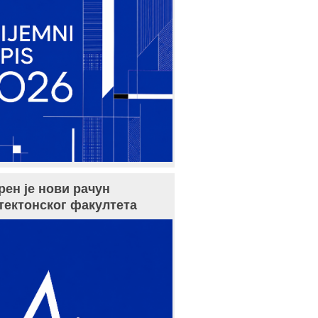
рен је нови рачун
тектонског факултета