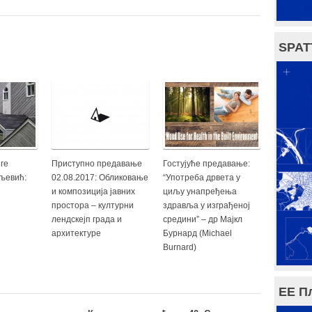
SPAT
ге
Приступно предавање
Гостујуће предавање:
љевић:
02.08.2017: Обликовање
“Употреба дрвета у
и композиција јавних
циљу унапређења
простора – културни
здравља у изграђеној
лендскејп града и
средини” – др Мајкл
архитектуре
Бурнард (Michael
Burnard)
ЕЕ П