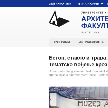
брзи ИНФО линк
E ПЛАТФОРМЕ:
УНИВЕРЗИТЕТ У
АРХИТ
ФАКУЛ
ПРОГРАМИ
ИСТРАЖИВАЊА
Бетон, стакло и трава
Тематско вођење кроз
Univerzitet u Beogradu - Arhitektonski fakultet
зграде Музеја афричке уметности – Темат