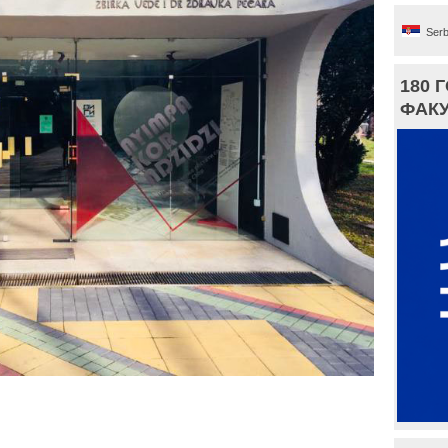
Serb
180 
ФАКУ