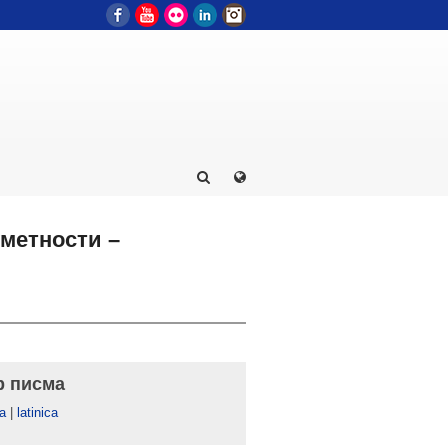
Facebook
YouTube
Flickr
LinkedIn
Instagram
уметности –
р писма
а
|
latinica