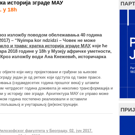
тка историја зграде МАУ
ПАРТ
. у 18h
кроз изложбу поводом обележавања 40 година
017) – “Nyimpa kor ndzidzi – Човек не може
акло и трава: кратка историја зграде МАУ
, које ће
ара 2018 године у 18h у Музеју афричке уметности,
. Кроз изложбу води Ана Кнежевић, историчарка
 објекте који нису пројектовани и грађени за њихове
граду један је од ретких који одступа од такве праксе.
нивања (седамдесетих година прошлог века) у штампи
ом четрдесет година доживела је неколико трансформација и
ни у историју ове зграде. Архитектура МАУ се управо може
током година постепено реализовали и оставили
спољашњој и унутаршњој (ре)конструкцији.
ПРИЈ
илозофског факултета у Београду, 02. јун 2017.