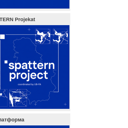
TERN Projekat
латформа