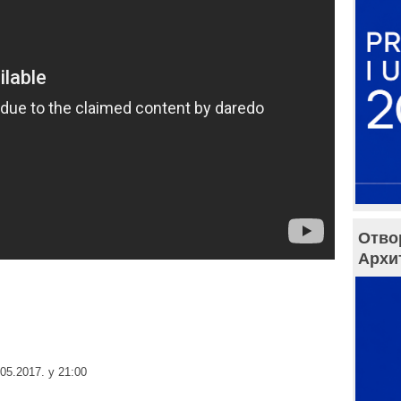
Отво
Архи
05.2017. у 21:00