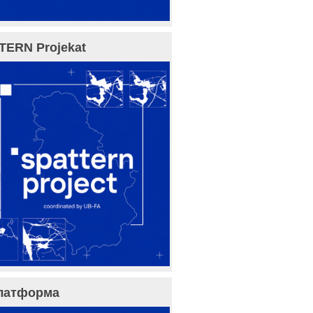
TERN Projekat
латформа