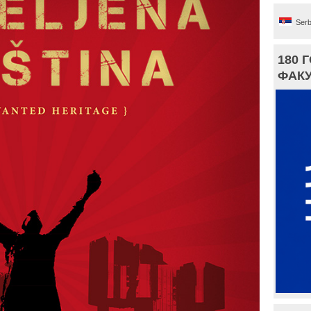
Serb
180 
ФАКУ