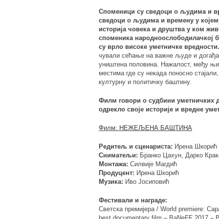
Споменици су сведоци о људима и вр
сведоци о људима и времену у којем
историја човека и друштва у ком живи
споменика народноослободилачкој бо
су врло високе уметничке вредности
чували сећање на важне људе и догађаје
уништена половина. Нажалост, међу њи
местима где су некада поносно стајали
културну и политичку баштину.
Филм говори о судбини уметничких де
одрекло своје историје и вредне уме
Филм: НЕЖЕЉЕНА БАШТИНА
Редитељ и сценариста:
Ирена Шкорић
Сниматељи:
Бранко Цахун, Дарко Крак
Монтажа:
Силвије Магдић
Продуцент:
Ирена Шкорић
Музика:
Иво Јосиповић
Фестивали и награде:
Светска премијера / World premiere: Сар
best documentary film – BaNeFF 2017 – 