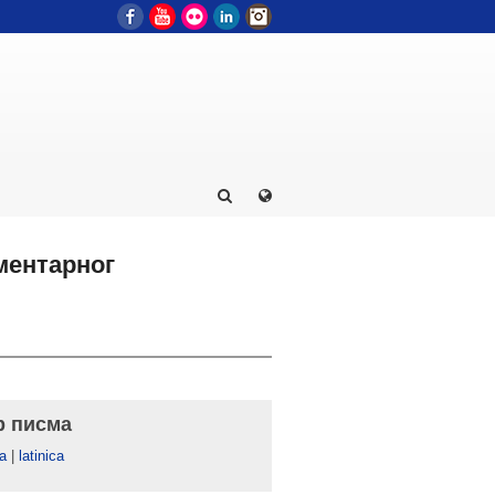
Facebook
YouTube
Flickr
LinkedIn
Instagram
ментарног
р писма
а
|
latinica