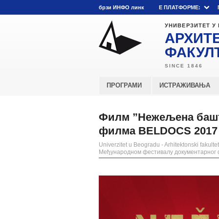
брзи ИНФО линк
E ПЛАТФОРМЕ:
УНИВЕРЗИТЕТ У
АРХИТ
ФАКУЛ
ПРОГРАМИ
ИСТРАЖИВАЊА
Филм ”Нежељена башт
филма BELDOCS 2017
Univerzitet u Beogradu - Arhitektonski fakultet
Међународном фестивалу документарног