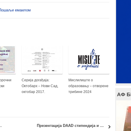
Пошаљи емаилом
корочни
Серија догађаја:
Мислилиште о
ски
Октобарх – Нови Сад,
образовању – отворене
октобар 2017.
трибине 2024
АФ 
: Трећи блок наставе
Презентација DAAD стипендија и информације о студирању у Немачкој