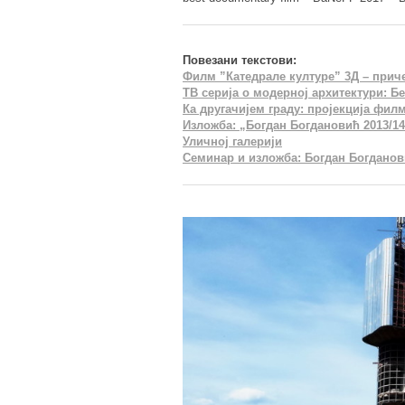
Повезани текстови:
Филм ”Катедрале културе” 3Д – прич
ТВ серија о модерној архитектури: Б
Ка другачијем граду: пројекција фил
Изложба: „Богдан Богдановић 2013/14“
Уличној галерији
Семинар и изложба: Богдан Богданов