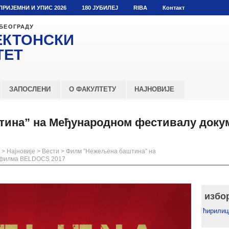
ПРИЈЕМНИ И УПИС 2026
180 ЈУБИЛЕЈ
RIBA
Контакт
 БЕОГРАДУ
ЕКТОНСКИ
ТЕТ
ЗАПОСЛЕНИ
О ФАКУЛТЕТУ
НАЈНОВИЈЕ
ина” на Међународном фестивалу доку
>
Најновије
>
Вести
>
Филм ”Нежељена баштина” на
 филма BELDOCS 2017
избо
ћирилиц