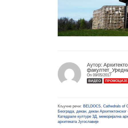
Аутор:
Архитекто
факултет_Уредн
On 09/05/2017
ВИДЕО
ПРОМОЦИЈЕ
Кључне речи:
BELDOCS
,
Cathedrals of 
Београда
,
декан
,
декан Архитектонског
Катедрале културе 3Д
,
меморијална ар
архитеката Југославије