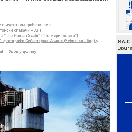
е о изузетним грађевинама
етонски спавачи – ХРТ
ма “The Human Scale” (“По мери човека”)
 фотографа Себастијана Илинга (Sebastian Illing) у
SAJ: 
Journ
ић – Увод у целину