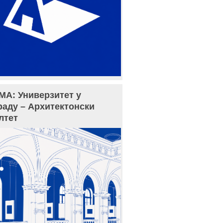
МА: Универзитет у
раду – Архитектонски
лтет