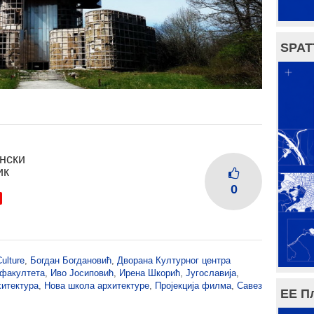
SPAT
нски
ик
0
Culture
,
Богдан Богдановић
,
Дворана Културног центра
 факултета
,
Иво Јосиповић
,
Ирена Шкорић
,
Југославија
,
хитектура
,
Нова школа архитектуре
,
Пројекција филма
,
Савез
ЕЕ П