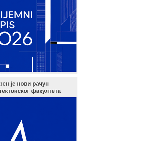
рен је нови рачун
тектонског факултета