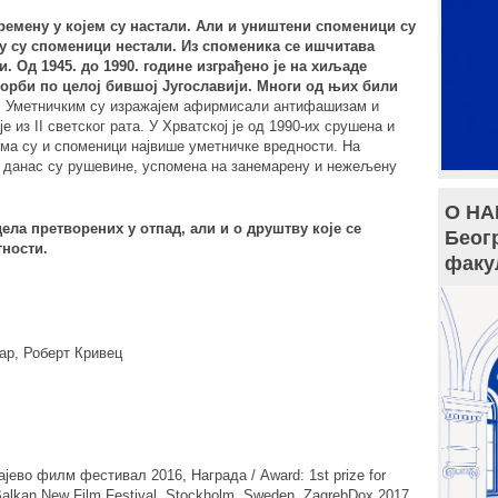
емену у којем су настали. Али и уништени споменици су
у су споменици нестали. Из споменика се ишчитава
. Од 1945. до 1990. године изграђено је на хиљаде
рби по целој бившој Југославији. Многи од њих били
.
Уметничким су изражајем афирмисали антифашизам и
 из II светског рата. У Хрватској је од 1990-их срушена и
ма су и споменици највише уметничке вредности. На
, данас су рушевине, успомена на занемарену и нежељену
О НА
ла претворених у отпад, али и о друштву које се
Беог
тности.
факу
ар, Роберт Кривец
ајево филм фестивал 2016, Награда / Award: 1st prize for
Balkan New Film Festival, Stockholm, Sweden, ZagrebDox 2017