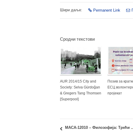
Шири даље:
Permanent Link
Сродни текстови
AUR 2014/15 City and
Позив за крат
Society: Selva Gürdoğan
ЕСЦ волонтер
& Gregers Tang Thomsen
пројекат
[Superpool]
МАСА-12010 – Филозофија