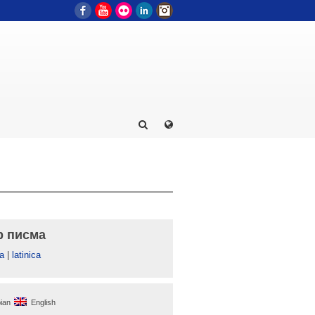
Facebook
YouTube
Flickr
LinkedIn
Instagram
р писма
а
|
latinica
ian
English