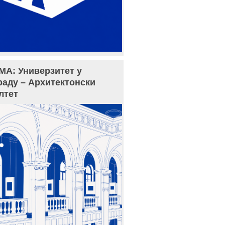
МА: Универзитет у
раду – Архитектонски
лтет