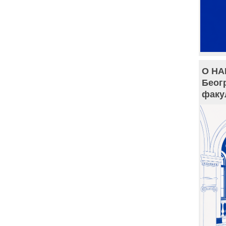
О НА
Беог
факу