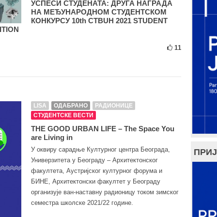
УСПЕСИ СТУДЕНАТА: ДРУГА НАГРАДА
НА МЕЂУНАРОДНОМ СТУДЕНТСКОМ
КОНКУРСУ 10th CTBUH 2021 STUDENT
ITION
11
LISA
ОДАБРАНО
РАДИОНИЦЕ
СТУДЕНТСКЕ ВЕСТИ
THE GOOD URBAN LIFE – The Space You
are Living in
У оквиру сарадње Културног центра Београда,
ПРИЈ
Универзитета у Београду – Архитектонског
факултета, Аустријског културног форума и
БИНЕ, Архитектонски факултет у Београду
организује ван-наставну радионицу током зимског
семестра школске 2021/22 године.