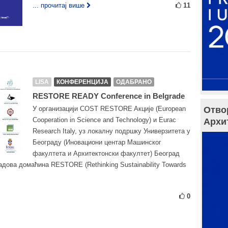
... прочитај више
11
LISA
КОНФЕРЕНЦИЈА
ОДАБРАНО
RESTORE READY Conference in Belgrade
У организацији COST RESTORE Aкције (European
Отво
Cooperation in Science and Technology) и Eurac
Архи
Research Italy, уз локалну подршку Универзитета у
Београду (Иновациони центар Машинског
факултета и Архитектонски факултет) Београд
радова домаћина RESTORE (Rethinking Sustainability Towards
0