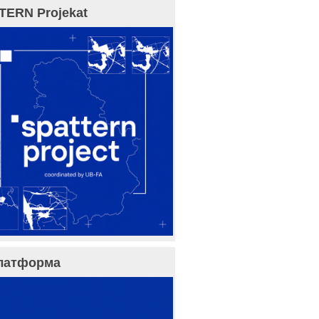
TERN Projekat
латформа