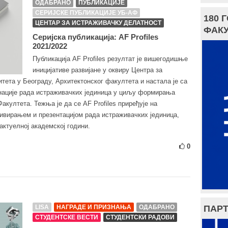
ОДАБРАНО
ПУБЛИКАЦИЈЕ
СЕРИЈСКЕ ПУБЛИКАЦИЈЕ УБ-АФ
180 
ЦЕНТАР ЗА ИСТРАЖИВАЧКУ ДЕЛАТНОСТ
ФАКУ
Серијска публикација: AF Profiles
2021/2022
Публикација AF Profiles резултат је вишегодишње
иницијативе развијане у оквиру Центра за
тета у Београду, Архитектонског факултета и настала је са
нације рада истраживачких јединица у циљу формирања
акултета. Тежња је да се AF Profiles приређује на
вирањем и презентацијом рада истраживачких јединица,
актуелној академској години.
0
ПАРТ
LISA
НАГРАДЕ И ПРИЗНАЊА
ОДАБРАНО
СТУДЕНТСКЕ ВЕСТИ
СТУДЕНТСКИ РАДОВИ