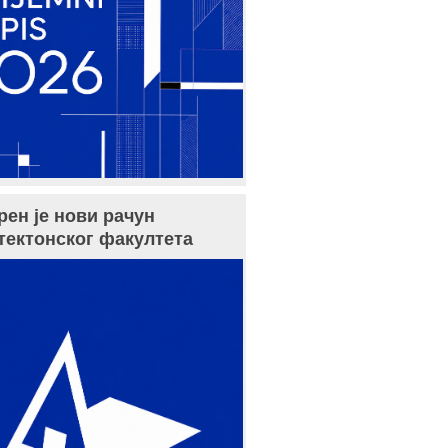
рен је нови рачун
тектонског факултета