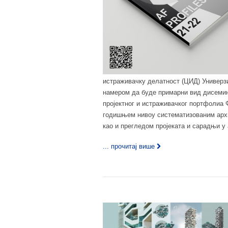
истраживачку делатност (ЦИД) Универзи
намером да буде примарни вид дисеми
пројектног и истраживачког портфолиа Ф
годишњем нивоу систематизованим архи
као и прегледом пројеката и сарадњи у 
... прочитај више