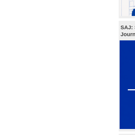
SAJ: 
Journ