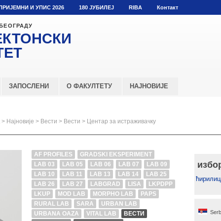
ПРИЈЕМНИ И УПИС 2026
180 ЈУБИЛЕЈ
RIBA
Контакт
 БЕОГРАДУ
ЕКТОНСКИ
ТЕТ
ЗАПОСЛЕНИ
О ФАКУЛТЕТУ
НАЈНОВИЈЕ
>
Најновије
>
Вести
>
Вести
>
Центар за истраживачку
AF PROFILES
GRADSKI EKSPERIMENT
избо
LAB 03
LAB 05
LAB 06
LAB 07
LAB 09
LAB 10
LAB 11
LAB 13
LAB 14
LAB 25
ћирилиц
LAB 26
LAB 27
LABGRAD
LISA
LKPDPP
LKUP
MOD LAB
MORPHO LAB
PAPS
RURAL LAB
SARA
URBAN LAB
Serb
URBANA OAZA
VITAL LAB
ВЕСТИ