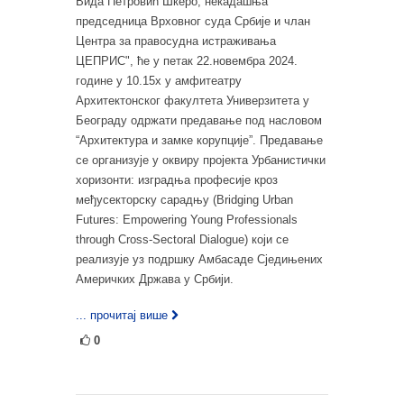
Вида Петровић Шкеро, некадашња
председница Врховног суда Србије и члан
Центра за правосудна истраживања
ЦЕПРИС", ће у петак 22.новембра 2024.
године у 10.15х у амфитеатру
Архитектонског факултета Универзитета у
Београду одржати предавање под насловом
“Архитектура и замке корупције”. Предавање
се организује у оквиру пројекта Урбанистички
хоризонти: изградња професије кроз
међусекторску сарадњу (Bridging Urban
Futures: Empowering Young Professionals
through Cross-Sectoral Dialogue) који се
реализује уз подршку Амбасаде Сједињених
Америчких Држава у Србији.
... прочитај више
0