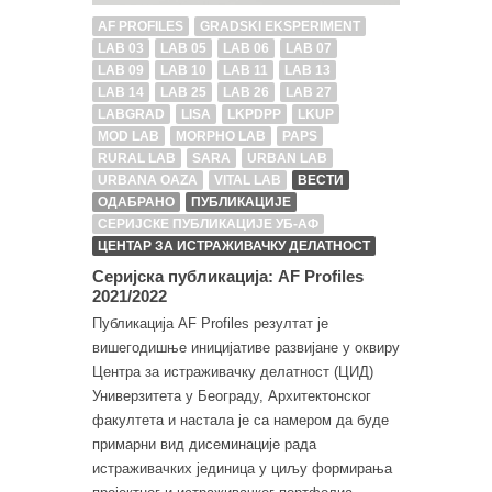
AF PROFILES
GRADSKI EKSPERIMENT
LAB 03
LAB 05
LAB 06
LAB 07
LAB 09
LAB 10
LAB 11
LAB 13
LAB 14
LAB 25
LAB 26
LAB 27
LABGRAD
LISA
LKPDPP
LKUP
MOD LAB
MORPHO LAB
PAPS
RURAL LAB
SARA
URBAN LAB
URBANA OAZA
VITAL LAB
ВЕСТИ
ОДАБРАНО
ПУБЛИКАЦИЈЕ
СЕРИЈСКЕ ПУБЛИКАЦИЈЕ УБ-АФ
ЦЕНТАР ЗА ИСТРАЖИВАЧКУ ДЕЛАТНОСТ
Серијска публикација: AF Profiles
2021/2022
Публикација AF Profiles резултат је
вишегодишње иницијативе развијане у оквиру
Центра за истраживачку делатност (ЦИД)
Универзитета у Београду, Архитектонског
факултета и настала је са намером да буде
примарни вид дисеминације рада
истраживачких јединица у циљу формирања