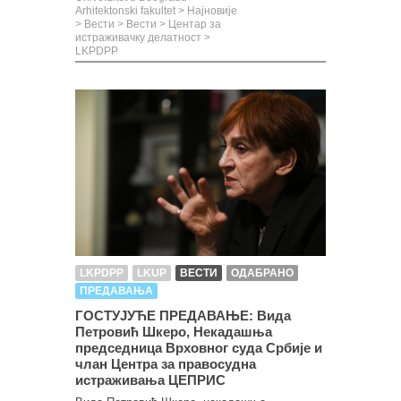
Arhitektonski fakultet
>
Најновије
>
Вести
>
Вести
>
Центар за
истраживачку делатност
>
LKPDPP
LKPDPP
LKUP
ВЕСТИ
ОДАБРАНО
ПРЕДАВАЊА
ГОСТУЈУЋЕ ПРЕДАВАЊЕ: Вида
Петровић Шкеро, Некадашња
председница Врховног суда Србије и
члан Центра за правосудна
истраживања ЦЕПРИС