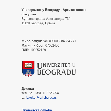
Универзитет у Београду - Архитектонски
факултет
Булевар краља Александра 73/II
11120 Београд, Србија
Жиро рачун:
840-0000032849845-71
Матични број:
07032480
ПИБ:
100252129
Деканат
тел. бр. +381 11 3225254
Е:
fakultet@arh.bg.ac.rs
Студентска служба