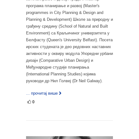
програма планирање и развој (Master's
programmes in City Planning & Design and
Planning & Development) Школе за природну и
грађену средину (School of Natural and Built
Environment) са Краљичиног универзитета у
Белфасту (Queen's University Belfast). Посета
ирских студената је део редовних наставних
активности у оквиру модула Упоредни урбани
дизајн (Comparative Urban Design) и
Међународне студије планирања
(International Planning Studies) којима
руководи др Нил Голвеј (Dr Neil Galway).
... прочитај више
0