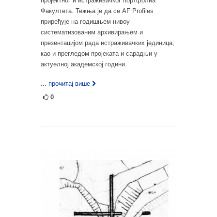
пројектног и истраживачког портфолиа
Факултета. Тежња је да се AF Profiles
приређује на годишњем нивоу
систематизованим архивирањем и
презентацијом рада истраживачких јединица,
као и прегледом пројеката и сарадњи у
актуелној академској години.
... прочитај више
0