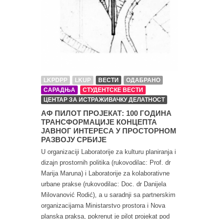
LKPDPP
LKUP
ВЕСТИ
ОДАБРАНО
САРАДЊА
СТУДЕНТСКЕ ВЕСТИ
ЦЕНТАР ЗА ИСТРАЖИВАЧКУ ДЕЛАТНОСТ
АФ ПИЛОТ ПРОЈЕКАТ: 100 ГОДИНА
ТРАНСФОРМАЦИЈЕ КОНЦЕПТА
ЈАВНОГ ИНТЕРЕСА У ПРОСТОРНОМ
РАЗВОЈУ СРБИЈЕ
U organizaciji Laboratorije za kulturu planiranja i
dizajn prostornih politika (rukovodilac: Prof. dr
Marija Maruna) i Laboratorije za kolaborativne
urbane prakse (rukovodilac: Doc. dr Danijela
Milovanović Rodić), a u saradnji sa partnerskim
organizacijama Ministarstvo prostora i Nova
planska praksa, pokrenut je pilot projekat pod