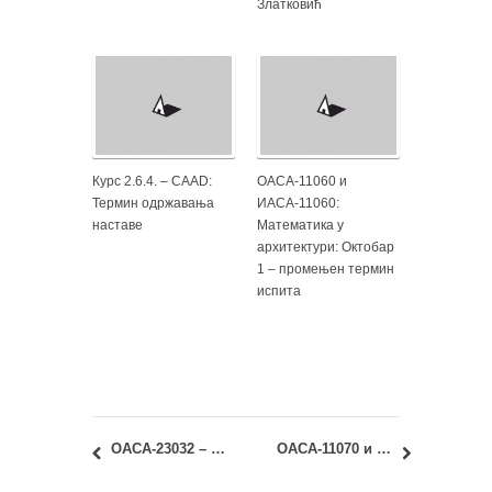
Златковић
Курс 2.6.4. – CAAD:
ОАСА-11060 и
Термин одржавања
ИАСА-11060:
наставе
Математика у
архитектури: Октобар
1 – промењен термин
испита
ОАСА-23032 – Посебне теме обликовања градских простора, ИАСА-23071 – Студио 01б: Консултације код проф. др Јелене Живковић
ОАСА-11070 и ИАСА-11070 – Геометрија облика 1: тест за студенте поновце