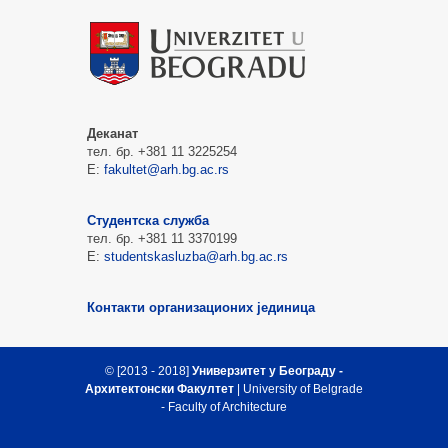
Деканат
тел. бр. +381 11 3225254
Е:
fakultet@arh.bg.ac.rs
Студентска служба
тел. бр. +381 11 3370199
Е:
studentskasluzba@arh.bg.ac.rs
Контакти организационих јединица
© [2013 - 2018]
Универзитет у Београду -
Архитектонски Факултет
| University of Belgrade
- Faculty of Architecture