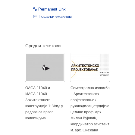
Permanent Link
Пошаљи емаилом
Сродни текстови
ОАСА-11040 и
Семестрална изложба
ИАСА-11040
– Архитектонско
Архитектонске
пројектовање /
конструкције 1: Увид у
руководилац студијске
радове са првог
целине проф. арх.
колоквијума
Милан Вујовић,
координатор асистент
м. арх. Снежана