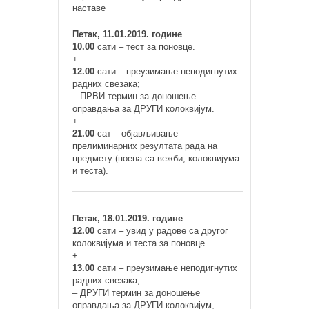
наставе
Петак, 11.01.2019. године
10.00
сати – тест за поновце.
+
12.00
сати – преузимање неподигнутих
радних свезака;
– ПРВИ термин за доношење
оправдања за ДРУГИ колоквијум.
+
21.00
сат – објављивање
прелиминарних резултата рада на
предмету (поена са вежби, колоквијума
и теста).
Петак, 18.01.2019. године
12.00
сати – увид у радове са другог
колоквијума и теста за поновце.
+
13.00
сати – преузимање неподигнутих
радних свезака;
– ДРУГИ термин за доношење
оправдања за ДРУГИ колоквијум,