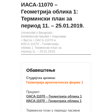
ИАСА-11070 –
Геометрија облика 1:
Термински план за
период 11. – 25.01.2019.
Univerzitet u Beogradu -
Arhitektonski fakultet
>
Најновије
>
Вести
>
ОАСА-11070 и
ИАСА-11070 – Геометрија
облика 1: Термински план за
период 11. – 25.01.2019.
Обавештење
Студијска целина:
Геометрија архитектонске форме 1
Предмет:
ОАСА-11070 – Геометрија облика 1
ИАСА-11070 – Геометрија облика 1
Термински план у периоду пасивне