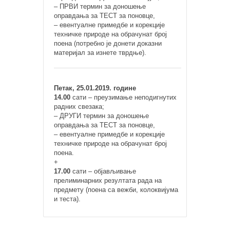
– ПРВИ термин за доношење
оправдања за ТЕСТ за поновце,
– евентуалне примедбе и корекције
техничке природе на обрачунат број
поена (потребно је донети доказни
материјал за изнете тврдње).
Петак, 25.01.2019. године
14.00
сати – преузимање неподигнутих
радних свезака;
– ДРУГИ термин за доношење
оправдања за ТЕСТ за поновце,
– евентуалне примедбе и корекције
техничке природе на обрачунат број
поена.
+
17.00
сати – објављивање
прелиминарних резултата рада на
предмету (поена са вежби, колоквијума
и теста).