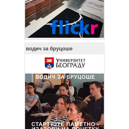
водич за бруцоше