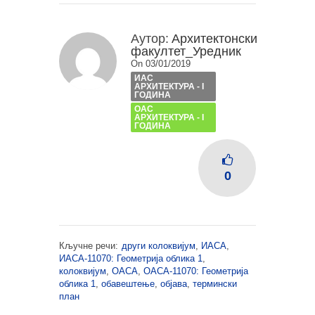
Аутор:
Архитектонски
факултет_Уредник
On 03/01/2019
ИАС
АРХИТЕКТУРА - I
ГОДИНА
ОАС
АРХИТЕКТУРА - I
ГОДИНА
0
Кључне речи:
други колоквијум
,
ИАСА
,
ИАСА-11070: Геометрија облика 1
,
колоквијум
,
ОАСА
,
ОАСА-11070: Геометрија
облика 1
,
обавештење
,
објава
,
термински
план