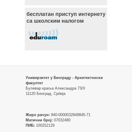
бесплатан приступ интернету
са школским налогом
Универзитет у Београду - Архитектонски
факултет
Булевар краља Александра 73/II
11120 Београд, Србија
Жиро рачун:
840-0000032849845-71
Матични број:
07032480
ПИБ:
100252129